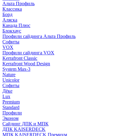
Альта Профиль
Классика
Борд
Аляска
Канада Плюс
Блокхаус
Профили сайдинга Альта Профиль
Софиты
VOX
Профили сайдинга VOX
Kerrafront Classic
Kerrafront Wood Design
System Max-3
Nature
Unicolor
Софиты
Дёке
Lux
Premium
Standard
Профили
Эконом
Сайдинг ДПК и МПК
ДПК KAISERDECK
МПК KAISERDECK Премиум