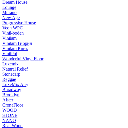
Dream House
Lounge
Murano
New Age
Progressive House
Veon WPC
Vinil-boden
Vinilam
Vinilam Гибрид
Vinilam Клик
VinilPol
Wonderful Vinyl Floor
Luxemix
Natural Relief
Stonecarp
Reggae
LuxeMix Airy
Broadway
Brooklyn
Alster
CronaFloor
WOOD
STONE
NANO
Real Wood