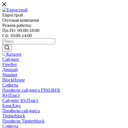
Еврострой
Оптовая компания
Режим работы:
Пн-Пт: 09:00-18:00
Сб: 10:00-14:00
Каталог
Сайдинг
FineBer
Дачный
Standart
BlockHouse
Софиты
Профили сайдинга FINEBER
Ю-Пласт
Сайдинг Ю-Пласт
БлокХаус
Профили сайдинга
Timberblock
Профили Timberblock
Софиты