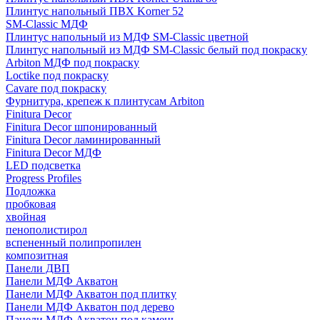
Плинтус напольный ПВХ Korner 52
SM-Classic МДФ
Плинтус напольный из МДФ SM-Classic цветной
Плинтус напольный из МДФ SM-Classic белый под покраску
Arbiton МДФ под покраску
Loctike под покраску
Cavare под покраску
Фурнитура, крепеж к плинтусам Arbiton
Finitura Decor
Finitura Decor шпонированный
Finitura Decor ламинированный
Finitura Decor МДФ
LED подсветка
Progress Profiles
Подложка
пробковая
хвойная
пенополистирол
вспененный полипропилен
композитная
Панели ДВП
Панели МДФ Акватон
Панели МДФ Акватон под плитку
Панели МДФ Акватон под дерево
Панели МДФ Акватон под камень