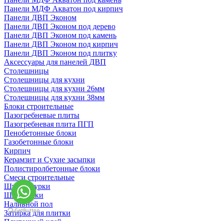
Панели МДФ Акватон под кирпич
Панели ДВП Эконом
Панели ДВП Эконом под дерево
Панели ДВП Эконом под камень
Панели ДВП Эконом под кирпич
Панели ДВП Эконом под плитку
Аксессуары для панелей ДВП
Столешницы
Столешницы для кухни
Столешницы для кухни 26мм
Столешницы для кухни 38мм
Блоки строительные
Пазогребневые плиты
Пазогребневая плита ПГП
Пенобетонные блоки
Газобетонные блоки
Кирпич
Керамзит и Сухие засыпки
Полистиролбетонные блоки
Смеси строительные
Штукартурки
Шпаклевки
Наливной пол
Затирка для плитки