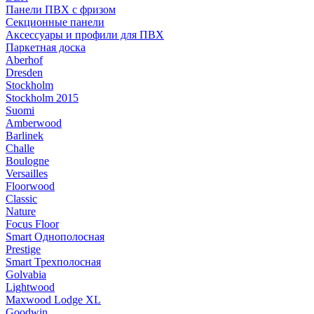
Панели ПВХ с фризом
Секционные панели
Аксессуары и профили для ПВХ
Паркетная доска
Aberhof
Dresden
Stockholm
Stockholm 2015
Suomi
Amberwood
Barlinek
Challe
Boulogne
Versailles
Floorwood
Classic
Nature
Focus Floor
Smart Однополосная
Prestige
Smart Трехполосная
Golvabia
Lightwood
Maxwood Lodge XL
Goodwin