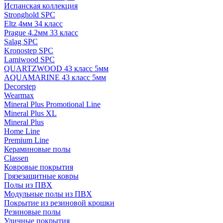
Испанская коллекция
Stronghold SPC
Eltz 4мм 34 класс
Prague 4.2мм 33 класс
Salag SPC
Kronostep SPC
Lamiwood SPC
QUARTZWOOD 43 класс 5мм
AQUAMARINE 43 класс 5мм
Decorstep
Wearmax
Mineral Plus Promotional Line
Mineral Plus XL
Mineral Plus
Home Line
Premium Line
Кераминовые полы
Classen
Ковровые покрытия
Грязезащитные ковры
Полы из ПВХ
Модульные полы из ПВХ
Покрытие из резиновой крошки
Резиновые полы
Уличные покрытия