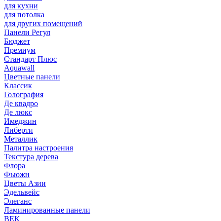
для кухни
для потолка
для других помещений
Панели Регул
Бюджет
Премиум
Стандарт Плюс
Aquawall
Цветные панели
Классик
Голография
Де квадро
Де люкс
Имеджин
Либерти
Металлик
Палитра настроения
Текстура дерева
Флора
Фьюжн
Цветы Азии
Эдельвейс
Элеганс
Ламинированные панели
ВЕК