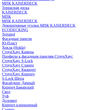
МПК KAISERDECK
Террасная доска
KAISERDECK
МПК
МПК KAISERDECK
Декоративные уголки МПК KAISERDECK
ECODECKING
Terrapol
Фасадные панели
Ю-Пласт
Хокла (Hokla)
СтоунХаус Камень
Профили к фасадным панелям СтоунХаус
СтоунХаус S-Lock
СтоунХаус Сланец
СтоунХаус Кварцит
СтоунХаус Кирпич
S-Lock Щепа
Фасайдинг Дачный
Кирпич Баварский
Скол
Туф
Доломит
Кирпич клинкерный
Сланец