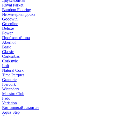
Двухслойная
Royal Parket
Bamboo Flooring
Инженерная доска
Goodwin
Greenline
Deluxe
Power
Пробковый пол
Aberhof
Basic
Classic
Corksribas
Corkstyle
Loft
Natural Cork
Time Parquet
Granorte
Ibercork
Wicanders
Мaestro Club
Fado
Variation
Виниловый ламинат
Aqua-Step