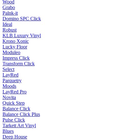
Wood
Grabo
Palnk-it
Domino SPC Click
Ideal
Robust
KLB Luxury Vinyl
Krono Xonic
Lucky Floor
Moduleo
Impress Click
Transform Click
Select
LayRed
Parquetry
Moods
LayRed Pro
Novita
Quick Step
Balance Click
Balance Click Plus
Pulse Click
Tarkett Art Vinyl
Blues
Deep House