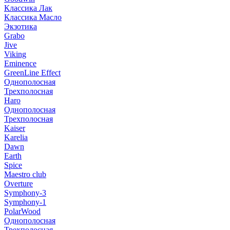
Классика Лак
Классика Масло
Экзотика
Grabo
Jive
Viking
Eminence
GreenLine Effect
Однополосная
Трехполосная
Haro
Однополосная
Трехполосная
Kaiser
Karelia
Dawn
Earth
Spice
Maestro club
Overture
Symphony-3
Symphony-1
PolarWood
Однополосная
Трехполосная