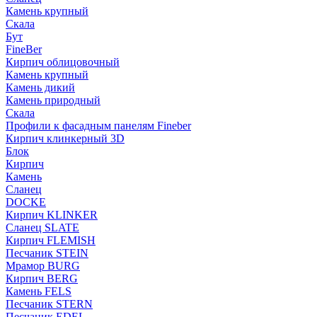
Камень крупный
Скала
Бут
FineBer
Кирпич облицовочный
Камень крупный
Камень дикий
Камень природный
Скала
Профили к фасадным панелям Fineber
Кирпич клинкерный 3D
Блок
Кирпич
Камень
Сланец
DOCKE
Кирпич KLINKER
Сланец SLATE
Кирпич FLEMISH
Пес­ча­ник STEIN
Мрамор BURG
Кирпич BERG
Камень FELS
Пес­ча­ник STERN
Пес­ча­ник EDEL