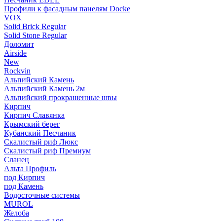
Профили к фасадным панелям Docke
VOX
Solid Brick Regular
Solid Stone Regular
Доломит
Airside
New
Rockvin
Альпийский Камень
Альпийский Камень 2м
Альпийский прокрашенные швы
Кирпич
Кирпич Славянка
Крымский берег
Кубанский Песчаник
Скалистый риф Люкс
Скалистый риф Премиум
Сланец
Альта Профиль
под Кирпич
под Камень
Водосточные системы
MUROL
Желоба