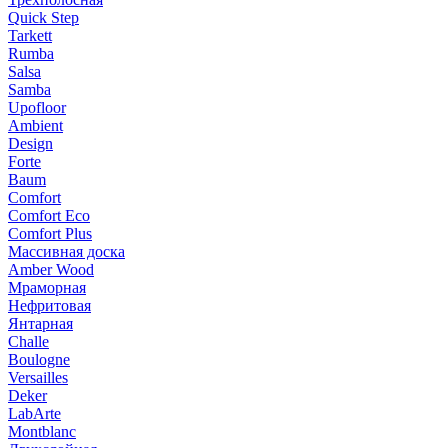
Quick Step
Tarkett
Rumba
Salsa
Samba
Upofloor
Ambient
Design
Forte
Baum
Comfort
Comfort Eco
Comfort Plus
Массивная доска
Amber Wood
Мраморная
Нефритовая
Янтарная
Challe
Boulogne
Versailles
Deker
LabArte
Montblanc