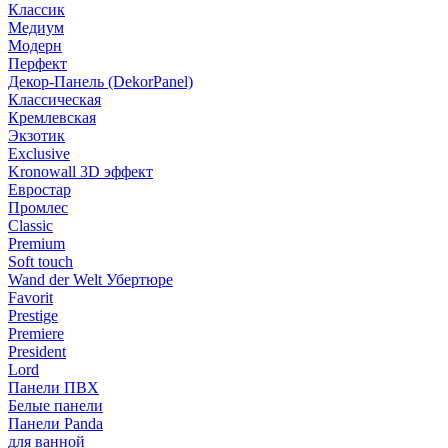
Классик
Медиум
Модерн
Перфект
Декор-Панель (DekorPanel)
Классическая
Кремлевская
Экзотик
Exclusive
Kronowall 3D эффект
Евростар
Промлес
Classic
Premium
Soft touch
Wand der Welt Убертюре
Favorit
Prestige
Premiere
President
Lord
Панели ПВХ
Белые панели
Панели Panda
для ванной