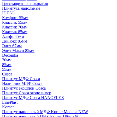
Грязезащитные покрытия
Плинтуса напольные
IDEAL
Комфорт 55мм
Классик 55мм
Классик 70мм
Классик 85мм
Альфа 45мм
ДеЛюкс 85мм
Элит 67мм
Элит Макси 85мм
Deconika
70мм
85мм
55мм
Cosca
Плинтус МДФ Cosca
Наличник МДФ Cosca
Плинтус экошпон Cosca
Плинтус Cosca экополимер
Плинтус МДФ Cosca NANOFLEX
LinePlast
Korner
Плинтус напольный МДФ Korner Modena NEW
Плинтус напольный ПВХ Korner Ultima 80