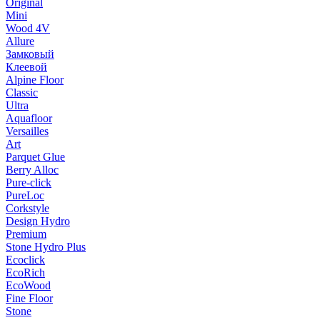
Original
Mini
Wood 4V
Allure
Замковый
Клеевой
Alpine Floor
Classic
Ultra
Aquafloor
Versailles
Art
Parquet Glue
Berry Alloc
Pure-click
PureLoc
Corkstyle
Design Hydro
Premium
Stone Hydro Plus
Ecoclick
EcoRich
EcoWood
Fine Floor
Stone