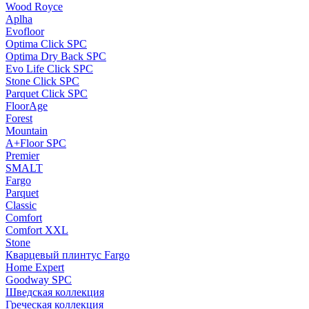
Wood Royce
Aplha
Evofloor
Optima Click SPC
Optima Dry Back SPC
Evo Life Click SPC
Stone Click SPC
Parquet Click SPC
FloorAge
Forest
Mountain
A+Floor SPC
Premier
SMALT
Fargo
Parquet
Classic
Comfort
Comfort XXL
Stone
Кварцевый плинтус Fargo
Home Expert
Goodway SPC
Шведская коллекция
Греческая коллекция