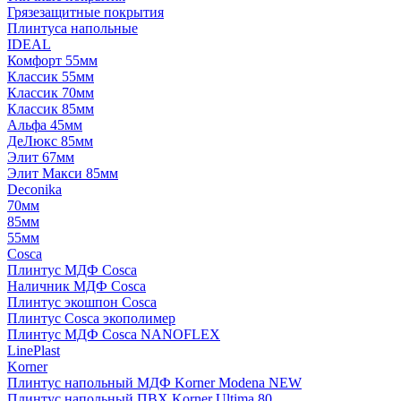
Грязезащитные покрытия
Плинтуса напольные
IDEAL
Комфорт 55мм
Классик 55мм
Классик 70мм
Классик 85мм
Альфа 45мм
ДеЛюкс 85мм
Элит 67мм
Элит Макси 85мм
Deconika
70мм
85мм
55мм
Cosca
Плинтус МДФ Cosca
Наличник МДФ Cosca
Плинтус экошпон Cosca
Плинтус Cosca экополимер
Плинтус МДФ Cosca NANOFLEX
LinePlast
Korner
Плинтус напольный МДФ Korner Modena NEW
Плинтус напольный ПВХ Korner Ultima 80