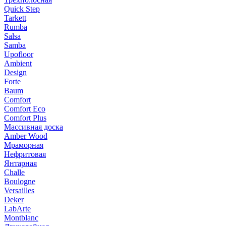
Quick Step
Tarkett
Rumba
Salsa
Samba
Upofloor
Ambient
Design
Forte
Baum
Comfort
Comfort Eco
Comfort Plus
Массивная доска
Amber Wood
Мраморная
Нефритовая
Янтарная
Challe
Boulogne
Versailles
Deker
LabArte
Montblanc