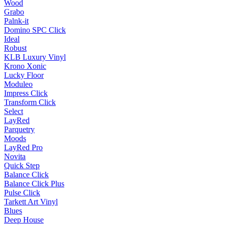
Wood
Grabo
Palnk-it
Domino SPC Click
Ideal
Robust
KLB Luxury Vinyl
Krono Xonic
Lucky Floor
Moduleo
Impress Click
Transform Click
Select
LayRed
Parquetry
Moods
LayRed Pro
Novita
Quick Step
Balance Click
Balance Click Plus
Pulse Click
Tarkett Art Vinyl
Blues
Deep House