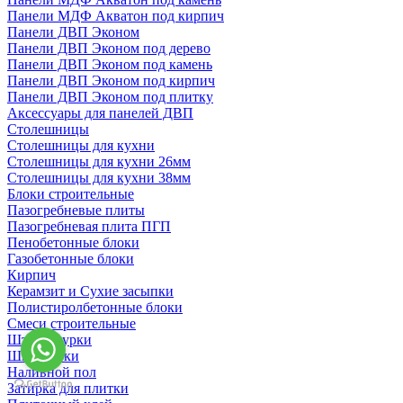
Панели МДФ Акватон под кирпич
Панели ДВП Эконом
Панели ДВП Эконом под дерево
Панели ДВП Эконом под камень
Панели ДВП Эконом под кирпич
Панели ДВП Эконом под плитку
Аксессуары для панелей ДВП
Столешницы
Столешницы для кухни
Столешницы для кухни 26мм
Столешницы для кухни 38мм
Блоки строительные
Пазогребневые плиты
Пазогребневая плита ПГП
Пенобетонные блоки
Газобетонные блоки
Кирпич
Керамзит и Сухие засыпки
Полистиролбетонные блоки
Смеси строительные
Штукартурки
Шпаклевки
Наливной пол
Затирка для плитки