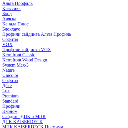
Альта Профиль
Классика
Борд
Аляска
Канада Плюс
Блокхаус
Профили сайдинга Альта Профиль
Софиты
VOX
Профили сайдинга VOX
Kerrafront Classic
Kerrafront Wood Design
System Max-3
Nature
Unicolor
Софиты
Дёке
Lux
Premium
Standard
Профили
Эконом
Сайдинг ДПК и МПК
ДПК KAISERDECK
МПК KAISERDECK Премиум