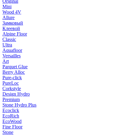
Original
Mini
Wood 4V
Allure
Замковый
Клеевой
Alpine Floor
Classic
Ultra
Aquafloor
Versailles
Art
Parquet Glue
Berry Alloc
Pure-click
PureLoc
Corkstyle
Design Hydro
Premium
Stone Hydro Plus
Ecoclick
EcoRich
EcoWood
Fine Floor
Stone