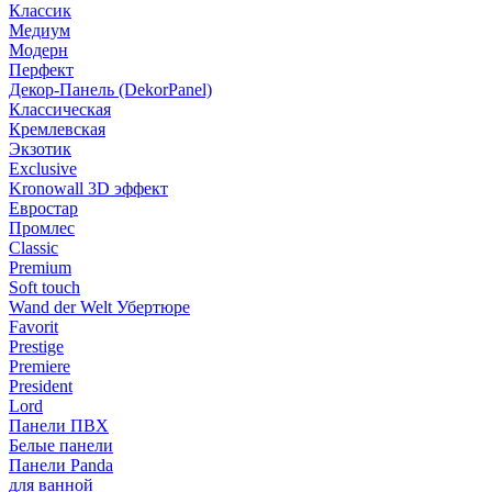
Классик
Медиум
Модерн
Перфект
Декор-Панель (DekorPanel)
Классическая
Кремлевская
Экзотик
Exclusive
Kronowall 3D эффект
Евростар
Промлес
Classic
Premium
Soft touch
Wand der Welt Убертюре
Favorit
Prestige
Premiere
President
Lord
Панели ПВХ
Белые панели
Панели Panda
для ванной