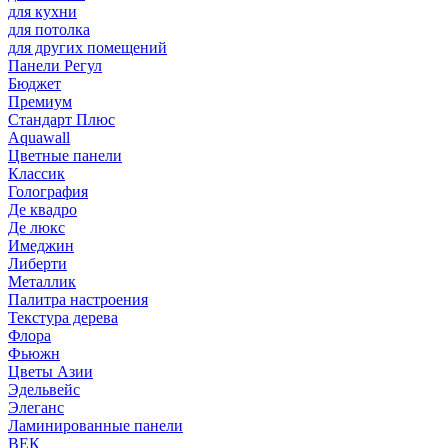
для кухни
для потолка
для других помещений
Панели Регул
Бюджет
Премиум
Стандарт Плюс
Aquawall
Цветные панели
Классик
Голография
Де квадро
Де люкс
Имеджин
Либерти
Металлик
Палитра настроения
Текстура дерева
Флора
Фьюжн
Цветы Азии
Эдельвейс
Элеганс
Ламинированные панели
ВЕК