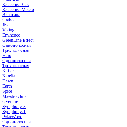
Классика Лак
Классика Масло
Экзотика
Grabo
Jive
Viking
Eminence
GreenLine Effect
Однополосная
Трехполосная
Haro
Однополосная
Трехполосная
Kaiser
Karelia
Dawn
Earth
Spice
Maestro club
Overture
Symphony-3
Symphony-1
PolarWood
Однополосная
Трехполосная