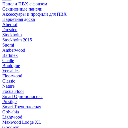
Панели ПВХ с фризом
Секционные панели
Аксессуары и профили для ПВХ
Паркетная доска
Aberhof
Dresden
Stockholm
Stockholm 2015
Suomi
Amberwood
Barlinek
Challe
Boulogne
Versailles
Floorwood
Classic
Nature
Focus Floor
Smart Однополосная
Prestige
Smart Трехполосная
Golvabia
Lightwood
Maxwood Lodge XL
Goodwin