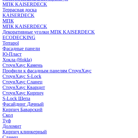
МПК KAISERDECK
Террасная доска
KAISERDECK
МПК
МПК KAISERDECK
Декоративные уголки МПК KAISERDECK
ECODECKING
Terrapol
Фасадные панели
Ю-Пласт
Хокла (Hokla)
СтоунХаус Камень
Профили к фасадным панелям СтоунХаус
СтоунХаус S-Lock
СтоунХаус Сланец
СтоунХаус Кварцит
СтоунХаус Кирпич
S-Lock Щепа
Фасайдинг Дачный
Кирпич Баварский
Скол
Туф
Доломит
Кирпич клинкерный
Сланец