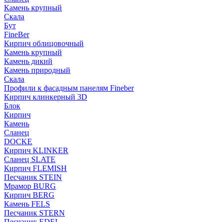
Камень крупный
Скала
Бут
FineBer
Кирпич облицовочный
Камень крупный
Камень дикий
Камень природный
Скала
Профили к фасадным панелям Fineber
Кирпич клинкерный 3D
Блок
Кирпич
Камень
Сланец
DOCKE
Кирпич KLINKER
Сланец SLATE
Кирпич FLEMISH
Пес­ча­ник STEIN
Мрамор BURG
Кирпич BERG
Камень FELS
Пес­ча­ник STERN
Пес­ча­ник EDEL