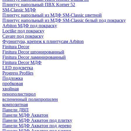
Плинтус напольный ПВХ Korner 52
SM-Classic МДФ
Плинтус напольный из МДФ SM-Classic цветной
Плинтус напольный из МДФ SM-Classic белый под покраску
Arbiton МДФ под покраску
Loctike под покраску
Cavare под покраску
Фурнитура, крепеж к плинтусам Arbiton
Finitura Decor
Finitura Decor шпонированный
Finitura Decor ламинированный
Finitura Decor МДФ
LED подсветка
Progress Profiles
Подложка
пробковая
хвойная
пенополистирол
вспененный полипропилен
композитная
Панели ДВП
Панели МДФ Акватон
Панели МДФ Акватон под плитку
Панели МДФ Акватон под дерево
Панели МДФ Акватон под камень