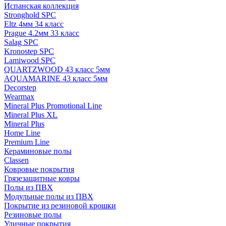
Испанская коллекция
Stronghold SPC
Eltz 4мм 34 класс
Prague 4.2мм 33 класс
Salag SPC
Kronostep SPC
Lamiwood SPC
QUARTZWOOD 43 класс 5мм
AQUAMARINE 43 класс 5мм
Decorstep
Wearmax
Mineral Plus Promotional Line
Mineral Plus XL
Mineral Plus
Home Line
Premium Line
Кераминовые полы
Classen
Ковровые покрытия
Грязезащитные ковры
Полы из ПВХ
Модульные полы из ПВХ
Покрытие из резиновой крошки
Резиновые полы
Уличные покрытия