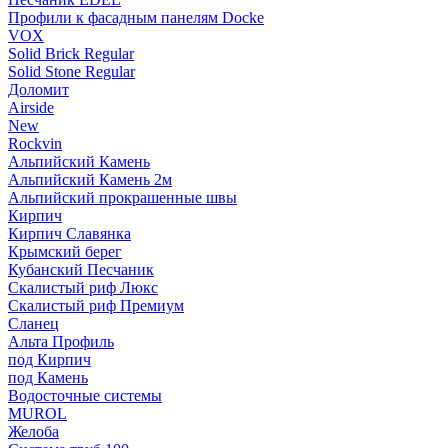
Профили к фасадным панелям Docke
VOX
Solid Brick Regular
Solid Stone Regular
Доломит
Airside
New
Rockvin
Альпийский Камень
Альпийский Камень 2м
Альпийский прокрашенные швы
Кирпич
Кирпич Славянка
Крымский берег
Кубанский Песчаник
Скалистый риф Люкс
Скалистый риф Премиум
Сланец
Альта Профиль
под Кирпич
под Камень
Водосточные системы
MUROL
Желоба