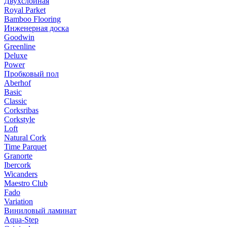
Двухслойная
Royal Parket
Bamboo Flooring
Инженерная доска
Goodwin
Greenline
Deluxe
Power
Пробковый пол
Aberhof
Basic
Classic
Corksribas
Corkstyle
Loft
Natural Cork
Time Parquet
Granorte
Ibercork
Wicanders
Мaestro Club
Fado
Variation
Виниловый ламинат
Aqua-Step