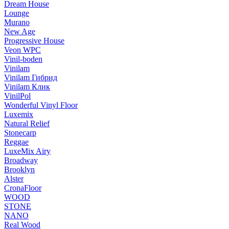
Dream House
Lounge
Murano
New Age
Progressive House
Veon WPC
Vinil-boden
Vinilam
Vinilam Гибрид
Vinilam Клик
VinilPol
Wonderful Vinyl Floor
Luxemix
Natural Relief
Stonecarp
Reggae
LuxeMix Airy
Broadway
Brooklyn
Alster
CronaFloor
WOOD
STONE
NANO
Real Wood