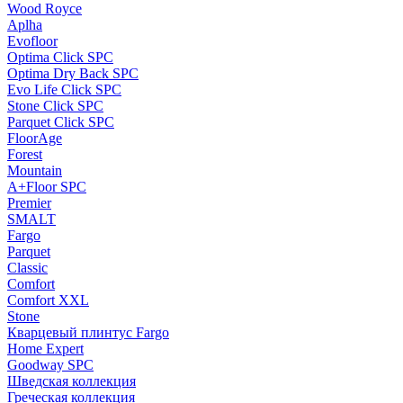
Wood Royce
Aplha
Evofloor
Optima Click SPC
Optima Dry Back SPC
Evo Life Click SPC
Stone Click SPC
Parquet Click SPC
FloorAge
Forest
Mountain
A+Floor SPC
Premier
SMALT
Fargo
Parquet
Classic
Comfort
Comfort XXL
Stone
Кварцевый плинтус Fargo
Home Expert
Goodway SPC
Шведская коллекция
Греческая коллекция