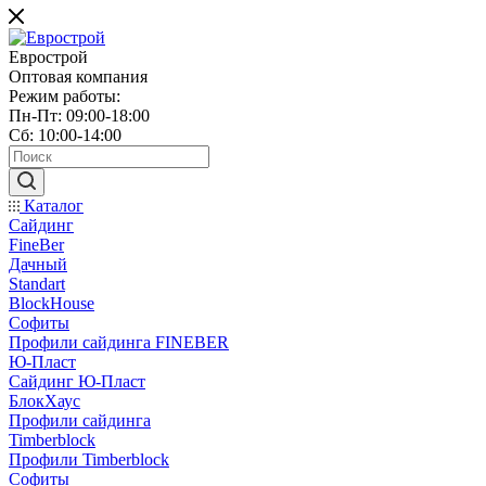
Еврострой
Оптовая компания
Режим работы:
Пн-Пт: 09:00-18:00
Сб: 10:00-14:00
Каталог
Сайдинг
FineBer
Дачный
Standart
BlockHouse
Софиты
Профили сайдинга FINEBER
Ю-Пласт
Сайдинг Ю-Пласт
БлокХаус
Профили сайдинга
Timberblock
Профили Timberblock
Софиты