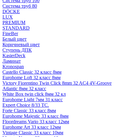
Система труб 100
Система труб 80
DÖCKE
LUX
PREMIUM
STANDARD
FineBer
Белый цвет
Коричневый цвет
Ступень ДПК
KasierDeck
Ламинат
Kronospan
Castello Classic 32 класс 8мм
Eurohome Loft 32 класс 8мм
Victory Fiorentino Twin Click 8mm 32 AC4 4V-Groove
Atlantic 8мм 32 класс
White Box twin click 8мм 32 кл
Eurohome Light 7мм 31 класс
Expert Choice 8/33 TC.
Forte Classic 33 класс 8мм
Eurohome Majestic 33 класс 8мм
Floordreams Vario 33 класс 12мм
Eurohome Art 33 класс 12мм
Vintage Classic 33 класс 10мм