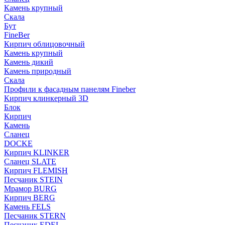
Камень крупный
Скала
Бут
FineBer
Кирпич облицовочный
Камень крупный
Камень дикий
Камень природный
Скала
Профили к фасадным панелям Fineber
Кирпич клинкерный 3D
Блок
Кирпич
Камень
Сланец
DOCKE
Кирпич KLINKER
Сланец SLATE
Кирпич FLEMISH
Пес­ча­ник STEIN
Мрамор BURG
Кирпич BERG
Камень FELS
Пес­ча­ник STERN
Пес­ча­ник EDEL