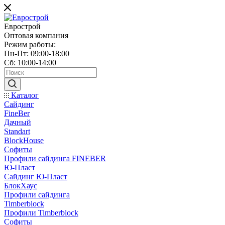
Еврострой
Оптовая компания
Режим работы:
Пн-Пт: 09:00-18:00
Сб: 10:00-14:00
Каталог
Сайдинг
FineBer
Дачный
Standart
BlockHouse
Софиты
Профили сайдинга FINEBER
Ю-Пласт
Сайдинг Ю-Пласт
БлокХаус
Профили сайдинга
Timberblock
Профили Timberblock
Софиты