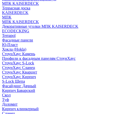
МПК KAISERDECK
Террасная доска
KAISERDECK
МПК
МПК KAISERDECK
Декоративные уголки МПК KAISERDECK
ECODECKING
Terrapol
Фасадные панели
Ю-Пласт
Хокла (Hokla)
СтоунХаус Камень
Профили к фасадным панелям СтоунХаус
СтоунХаус S-Lock
СтоунХаус Сланец
СтоунХаус Кварцит
СтоунХаус Кирпич
S-Lock Щепа
Фасайдинг Дачный
Кирпич Баварский
Скол
Туф
Доломит
Кирпич клинкерный
Сланец