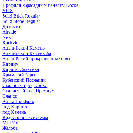
Профили к фасадным панелям Docke
VOX
Solid Brick Regular
Solid Stone Regular
Доломит
Airside
New
Rockvin
Альпийский Камень
Альпийский Камень 2м
Альпийский прокрашенные швы
Кирпич
Кирпич Славянка
Крымский берег
Кубанский Песчаник
Скалистый риф Люкс
Скалистый риф Премиум
Сланец
Альта Профиль
под Кирпич
под Камень
Водосточные системы
MUROL
Желоба