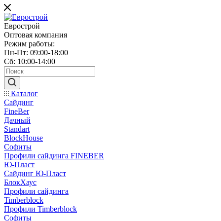
Еврострой
Оптовая компания
Режим работы:
Пн-Пт: 09:00-18:00
Сб: 10:00-14:00
Каталог
Сайдинг
FineBer
Дачный
Standart
BlockHouse
Софиты
Профили сайдинга FINEBER
Ю-Пласт
Сайдинг Ю-Пласт
БлокХаус
Профили сайдинга
Timberblock
Профили Timberblock
Софиты