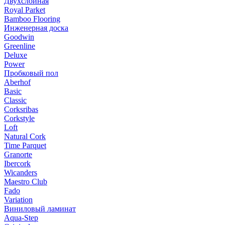
Двухслойная
Royal Parket
Bamboo Flooring
Инженерная доска
Goodwin
Greenline
Deluxe
Power
Пробковый пол
Aberhof
Basic
Classic
Corksribas
Corkstyle
Loft
Natural Cork
Time Parquet
Granorte
Ibercork
Wicanders
Мaestro Club
Fado
Variation
Виниловый ламинат
Aqua-Step