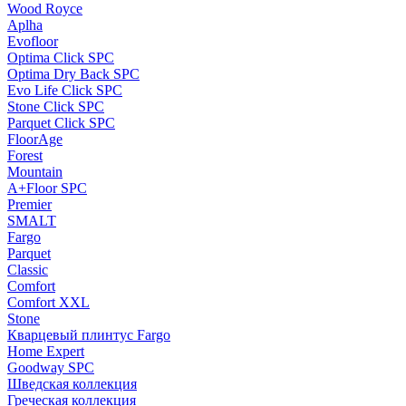
Wood Royce
Aplha
Evofloor
Optima Click SPC
Optima Dry Back SPC
Evo Life Click SPC
Stone Click SPC
Parquet Click SPC
FloorAge
Forest
Mountain
A+Floor SPC
Premier
SMALT
Fargo
Parquet
Classic
Comfort
Comfort XXL
Stone
Кварцевый плинтус Fargo
Home Expert
Goodway SPC
Шведская коллекция
Греческая коллекция