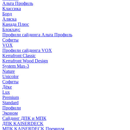
Альта Профиль
Классика
Борд
Аляска
Канада Плюс
Блокхаус
Профили сайдинга Альта Профиль
Софиты
VOX
Профили сайдинга VOX
Kerrafront Classic
Kerrafront Wood Design
System Max-3
Nature
Unicolor
Софиты
Дёке
Lux
Premium
Standard
Профили
Эконом
Сайдинг ДПК и МПК
ДПК KAISERDECK
МПК KAISERDECK Премиум