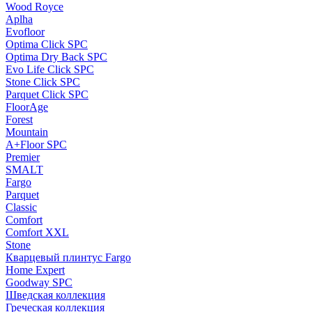
Wood Royce
Aplha
Evofloor
Optima Click SPC
Optima Dry Back SPC
Evo Life Click SPC
Stone Click SPC
Parquet Click SPC
FloorAge
Forest
Mountain
A+Floor SPC
Premier
SMALT
Fargo
Parquet
Classic
Comfort
Comfort XXL
Stone
Кварцевый плинтус Fargo
Home Expert
Goodway SPC
Шведская коллекция
Греческая коллекция