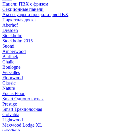
Панели ПВХ с фризом
Секционные панели
Аксессуары и профили для ПВХ
Паркетная доска
Aberhof
Dresden
Stockholm
Stockholm 2015
Suomi
Amberwood
Barlinek
Challe
Boulogne
Versailles
Floorwood
Classic
Nature
Focus Floor
Smart Однополосная
Prestige
Smart Трехполосная
Golvabia
Lightwood
Maxwood Lodge XL
Goodwin