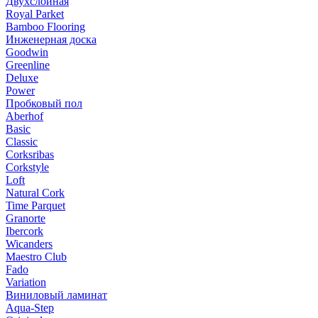
Двухслойная
Royal Parket
Bamboo Flooring
Инженерная доска
Goodwin
Greenline
Deluxe
Power
Пробковый пол
Aberhof
Basic
Classic
Corksribas
Corkstyle
Loft
Natural Cork
Time Parquet
Granorte
Ibercork
Wicanders
Мaestro Club
Fado
Variation
Виниловый ламинат
Aqua-Step