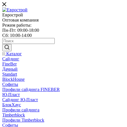
Еврострой
Оптовая компания
Режим работы:
Пн-Пт: 09:00-18:00
Сб: 10:00-14:00
Каталог
Сайдинг
FineBer
Дачный
Standart
BlockHouse
Софиты
Профили сайдинга FINEBER
Ю-Пласт
Сайдинг Ю-Пласт
БлокХаус
Профили сайдинга
Timberblock
Профили Timberblock
Софиты