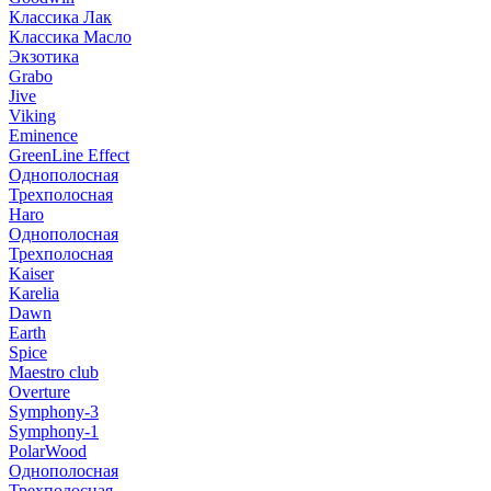
Классика Лак
Классика Масло
Экзотика
Grabo
Jive
Viking
Eminence
GreenLine Effect
Однополосная
Трехполосная
Haro
Однополосная
Трехполосная
Kaiser
Karelia
Dawn
Earth
Spice
Maestro club
Overture
Symphony-3
Symphony-1
PolarWood
Однополосная
Трехполосная