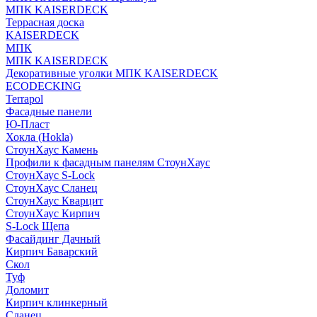
МПК KAISERDECK
Террасная доска
KAISERDECK
МПК
МПК KAISERDECK
Декоративные уголки МПК KAISERDECK
ECODECKING
Terrapol
Фасадные панели
Ю-Пласт
Хокла (Hokla)
СтоунХаус Камень
Профили к фасадным панелям СтоунХаус
СтоунХаус S-Lock
СтоунХаус Сланец
СтоунХаус Кварцит
СтоунХаус Кирпич
S-Lock Щепа
Фасайдинг Дачный
Кирпич Баварский
Скол
Туф
Доломит
Кирпич клинкерный
Сланец