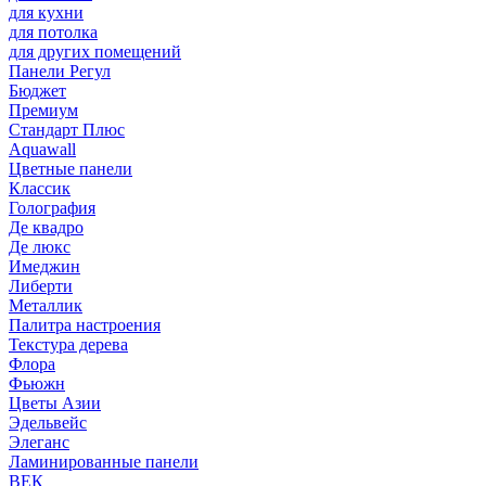
для кухни
для потолка
для других помещений
Панели Регул
Бюджет
Премиум
Стандарт Плюс
Aquawall
Цветные панели
Классик
Голография
Де квадро
Де люкс
Имеджин
Либерти
Металлик
Палитра настроения
Текстура дерева
Флора
Фьюжн
Цветы Азии
Эдельвейс
Элеганс
Ламинированные панели
ВЕК