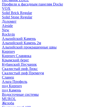
Профили к фасадным панелям Docke
VOX
Solid Brick Regular
Solid Stone Regular
Доломит
Airside
New
Rockvin
Альпийский Камень
Альпийский Камень 2м
Альпийский прокрашенные швы
Кирпич
Кирпич Славянка
Крымский берег
Кубанский Песчаник
Скалистый риф Люкс
Скалистый риф Премиум
Сланец
Альта Профиль
под Кирпич
под Камень
Водосточные системы
MUROL
Желоба