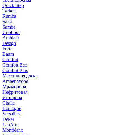
Quick Step
Tarkett
Rumba
Salsa
Samba
Upofloor
Ambient
Design
Forte
Baum
Comfort
Comfort Eco
Comfort Plus
Массивная доска
Amber Wood
Мраморная
Нефритовая
Янтарная
Challe
Boulogne
Versailles
Deker
LabArte
Montblanc