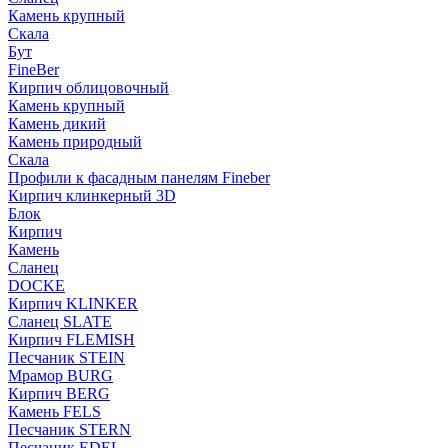
Камень крупный
Скала
Бут
FineBer
Кирпич облицовочный
Камень крупный
Камень дикий
Камень природный
Скала
Профили к фасадным панелям Fineber
Кирпич клинкерный 3D
Блок
Кирпич
Камень
Сланец
DOCKE
Кирпич KLINKER
Сланец SLATE
Кирпич FLEMISH
Пес­ча­ник STEIN
Мрамор BURG
Кирпич BERG
Камень FELS
Пес­ча­ник STERN
Пес­ча­ник EDEL