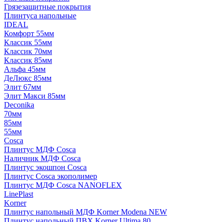
Грязезащитные покрытия
Плинтуса напольные
IDEAL
Комфорт 55мм
Классик 55мм
Классик 70мм
Классик 85мм
Альфа 45мм
ДеЛюкс 85мм
Элит 67мм
Элит Макси 85мм
Deconika
70мм
85мм
55мм
Cosca
Плинтус МДФ Cosca
Наличник МДФ Cosca
Плинтус экошпон Cosca
Плинтус Cosca экополимер
Плинтус МДФ Cosca NANOFLEX
LinePlast
Korner
Плинтус напольный МДФ Korner Modena NEW
Плинтус напольный ПВХ Korner Ultima 80