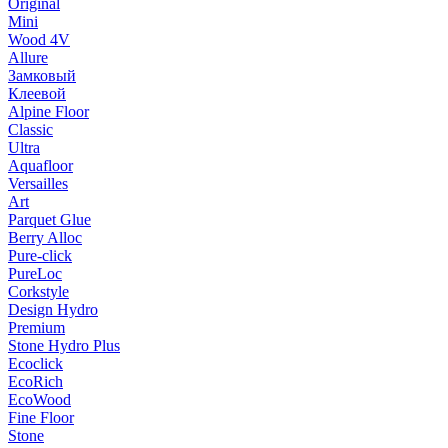
Original
Mini
Wood 4V
Allure
Замковый
Клеевой
Alpine Floor
Classic
Ultra
Aquafloor
Versailles
Art
Parquet Glue
Berry Alloc
Pure-click
PureLoc
Corkstyle
Design Hydro
Premium
Stone Hydro Plus
Ecoclick
EcoRich
EcoWood
Fine Floor
Stone