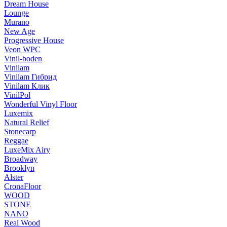
Dream House
Lounge
Murano
New Age
Progressive House
Veon WPC
Vinil-boden
Vinilam
Vinilam Гибрид
Vinilam Клик
VinilPol
Wonderful Vinyl Floor
Luxemix
Natural Relief
Stonecarp
Reggae
LuxeMix Airy
Broadway
Brooklyn
Alster
CronaFloor
WOOD
STONE
NANO
Real Wood