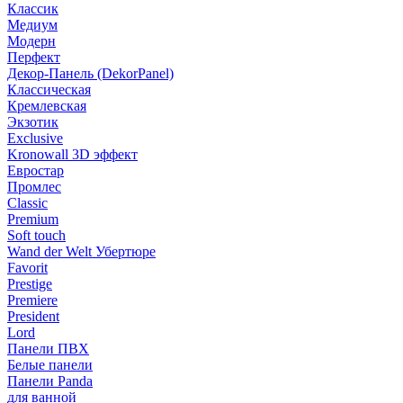
Классик
Медиум
Модерн
Перфект
Декор-Панель (DekorPanel)
Классическая
Кремлевская
Экзотик
Exclusive
Kronowall 3D эффект
Евростар
Промлес
Classic
Premium
Soft touch
Wand der Welt Убертюре
Favorit
Prestige
Premiere
President
Lord
Панели ПВХ
Белые панели
Панели Panda
для ванной