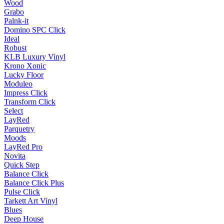
Wood
Grabo
Palnk-it
Domino SPC Click
Ideal
Robust
KLB Luxury Vinyl
Krono Xonic
Lucky Floor
Moduleo
Impress Click
Transform Click
Select
LayRed
Parquetry
Moods
LayRed Pro
Novita
Quick Step
Balance Click
Balance Click Plus
Pulse Click
Tarkett Art Vinyl
Blues
Deep House