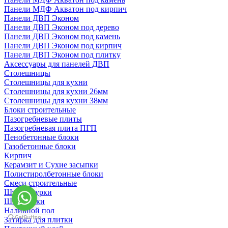
Панели МДФ Акватон под кирпич
Панели ДВП Эконом
Панели ДВП Эконом под дерево
Панели ДВП Эконом под камень
Панели ДВП Эконом под кирпич
Панели ДВП Эконом под плитку
Аксессуары для панелей ДВП
Столешницы
Столешницы для кухни
Столешницы для кухни 26мм
Столешницы для кухни 38мм
Блоки строительные
Пазогребневые плиты
Пазогребневая плита ПГП
Пенобетонные блоки
Газобетонные блоки
Кирпич
Керамзит и Сухие засыпки
Полистиролбетонные блоки
Смеси строительные
Штукартурки
Шпаклевки
Наливной пол
Затирка для плитки