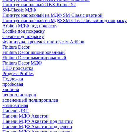
Плинтус напольный ПВХ Korner 52
SM-Classic МДФ
Плинтус напольный из МДФ SM-Classic цветной
Плинтус напольный из МДФ SM-Classic белый под покраску
Arbiton МДФ под покраску
Loctike под покраску
Cavare под покраску
Фурнитура, крепеж к плинтусам Arbiton
Finitura Decor
Finitura Decor шпонированный
Finitura Decor ламинированный
Finitura Decor МДФ
LED подсветка
Progress Profiles
Подложка
пробковая
хвойная
пенополистирол
вспененный полипропилен
композитная
Панели ДВП
Панели МДФ Акватон
Панели МДФ Акватон под плитку
Панели МДФ Акватон под дерево
Панели МДФ Акватон под камень