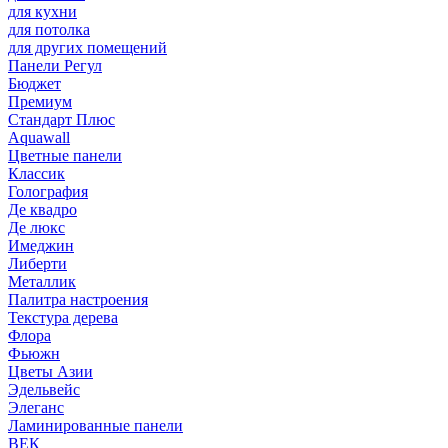
для кухни
для потолка
для других помещений
Панели Регул
Бюджет
Премиум
Стандарт Плюс
Aquawall
Цветные панели
Классик
Голография
Де квадро
Де люкс
Имеджин
Либерти
Металлик
Палитра настроения
Текстура дерева
Флора
Фьюжн
Цветы Азии
Эдельвейс
Элеганс
Ламинированные панели
ВЕК