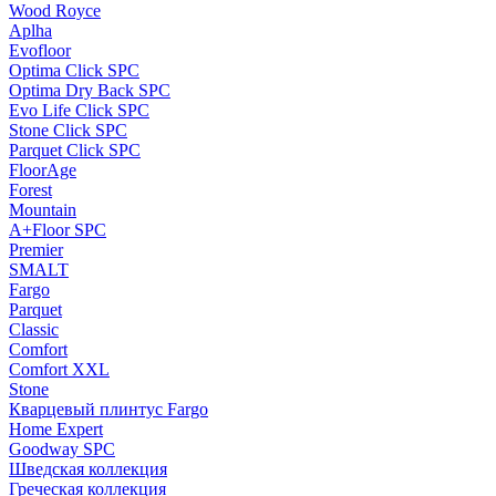
Wood Royce
Aplha
Evofloor
Optima Click SPC
Optima Dry Back SPC
Evo Life Click SPC
Stone Click SPC
Parquet Click SPC
FloorAge
Forest
Mountain
A+Floor SPC
Premier
SMALT
Fargo
Parquet
Classic
Comfort
Comfort XXL
Stone
Кварцевый плинтус Fargo
Home Expert
Goodway SPC
Шведская коллекция
Греческая коллекция