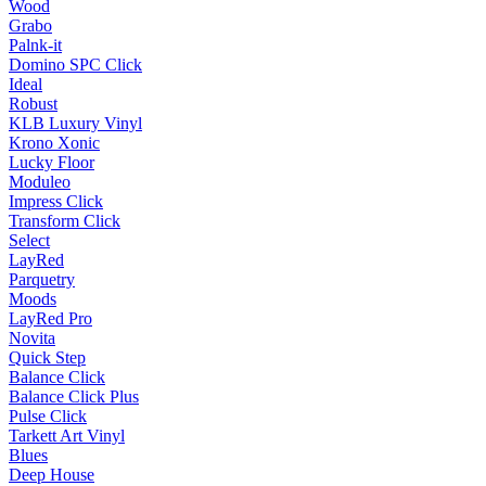
Wood
Grabo
Palnk-it
Domino SPC Click
Ideal
Robust
KLB Luxury Vinyl
Krono Xonic
Lucky Floor
Moduleo
Impress Click
Transform Click
Select
LayRed
Parquetry
Moods
LayRed Pro
Novita
Quick Step
Balance Click
Balance Click Plus
Pulse Click
Tarkett Art Vinyl
Blues
Deep House