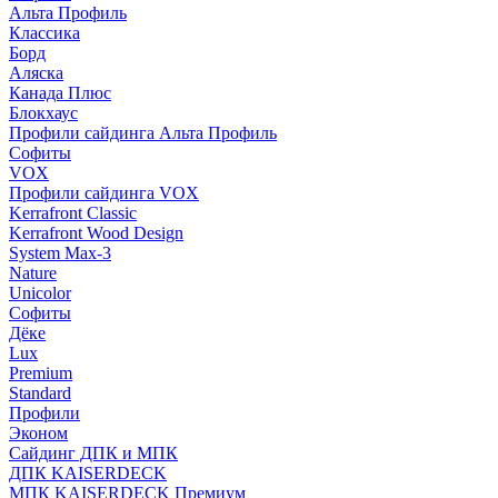
Альта Профиль
Классика
Борд
Аляска
Канада Плюс
Блокхаус
Профили сайдинга Альта Профиль
Софиты
VOX
Профили сайдинга VOX
Kerrafront Classic
Kerrafront Wood Design
System Max-3
Nature
Unicolor
Софиты
Дёке
Lux
Premium
Standard
Профили
Эконом
Сайдинг ДПК и МПК
ДПК KAISERDECK
МПК KAISERDECK Премиум