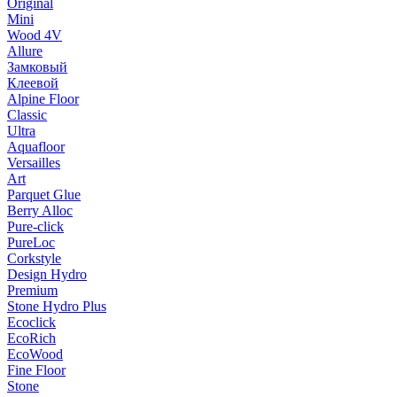
Original
Mini
Wood 4V
Allure
Замковый
Клеевой
Alpine Floor
Classic
Ultra
Aquafloor
Versailles
Art
Parquet Glue
Berry Alloc
Pure-click
PureLoc
Corkstyle
Design Hydro
Premium
Stone Hydro Plus
Ecoclick
EcoRich
EcoWood
Fine Floor
Stone