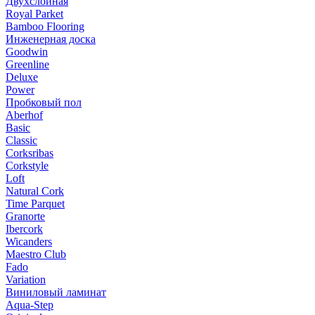
Двухслойная
Royal Parket
Bamboo Flooring
Инженерная доска
Goodwin
Greenline
Deluxe
Power
Пробковый пол
Aberhof
Basic
Classic
Corksribas
Corkstyle
Loft
Natural Cork
Time Parquet
Granorte
Ibercork
Wicanders
Мaestro Club
Fado
Variation
Виниловый ламинат
Aqua-Step