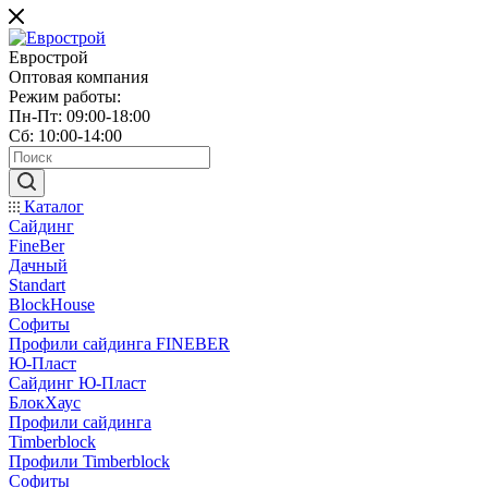
Еврострой
Оптовая компания
Режим работы:
Пн-Пт: 09:00-18:00
Сб: 10:00-14:00
Каталог
Сайдинг
FineBer
Дачный
Standart
BlockHouse
Софиты
Профили сайдинга FINEBER
Ю-Пласт
Сайдинг Ю-Пласт
БлокХаус
Профили сайдинга
Timberblock
Профили Timberblock
Софиты