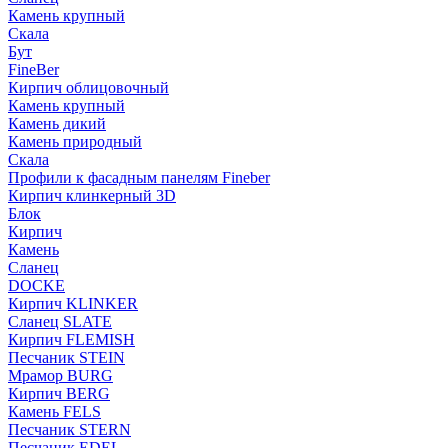
Камень крупный
Скала
Бут
FineBer
Кирпич облицовочный
Камень крупный
Камень дикий
Камень природный
Скала
Профили к фасадным панелям Fineber
Кирпич клинкерный 3D
Блок
Кирпич
Камень
Сланец
DOCKE
Кирпич KLINKER
Сланец SLATE
Кирпич FLEMISH
Пес­ча­ник STEIN
Мрамор BURG
Кирпич BERG
Камень FELS
Пес­ча­ник STERN
Пес­ча­ник EDEL