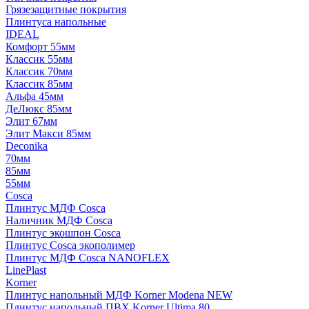
Грязезащитные покрытия
Плинтуса напольные
IDEAL
Комфорт 55мм
Классик 55мм
Классик 70мм
Классик 85мм
Альфа 45мм
ДеЛюкс 85мм
Элит 67мм
Элит Макси 85мм
Deconika
70мм
85мм
55мм
Cosca
Плинтус МДФ Cosca
Наличник МДФ Cosca
Плинтус экошпон Cosca
Плинтус Cosca экополимер
Плинтус МДФ Cosca NANOFLEX
LinePlast
Korner
Плинтус напольный МДФ Korner Modena NEW
Плинтус напольный ПВХ Korner Ultima 80