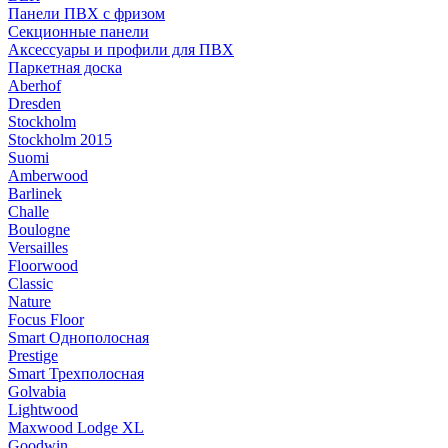
Панели ПВХ с фризом
Секционные панели
Аксессуары и профили для ПВХ
Паркетная доска
Aberhof
Dresden
Stockholm
Stockholm 2015
Suomi
Amberwood
Barlinek
Challe
Boulogne
Versailles
Floorwood
Classic
Nature
Focus Floor
Smart Однополосная
Prestige
Smart Трехполосная
Golvabia
Lightwood
Maxwood Lodge XL
Goodwin