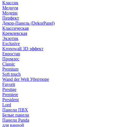
Классик
Медиум
Модерн
Перфект
Декор-Панель (DekorPanel)
Классическая
Кремлевская
Экзотик
Exclusive
Kronowall 3D эффект
Евростар
Промлес
Classic
Premium
Soft touch
Wand der Welt Убертюре
Favorit
Prestige
Premiere
President
Lord
Панели ПВХ
Белые панели
Панели Panda
для ванной