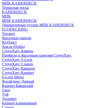
МПК KAISERDECK
Террасная доска
KAISERDECK
МПК
МПК KAISERDECK
Декоративные уголки МПК KAISERDECK
ECODECKING
Terrapol
Фасадные панели
Ю-Пласт
Хокла (Hokla)
СтоунХаус Камень
Профили к фасадным панелям СтоунХаус
СтоунХаус S-Lock
СтоунХаус Сланец
СтоунХаус Кварцит
СтоунХаус Кирпич
S-Lock Щепа
Фасайдинг Дачный
Кирпич Баварский
Скол
Туф
Доломит
Кирпич клинкерный
Сланец