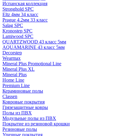
Испанская коллекция
Stronghold SPC
Eltz 4мм 34 класс
Prague 4.2мм 33 класс
Salag SPC
Kronostep SPC
Lamiwood SPC
QUARTZWOOD 43 класс 5мм
AQUAMARINE 43 класс 5мм
Decorstep
Wearmax
Mineral Plus Promotional Line
Mineral Plus XL
Mineral Plus
Home Line
Premium Line
Кераминовые полы
Classen
Ковровые покрытия
Грязезащитные ковры
Полы из ПВХ
Модульные полы из ПВХ
Покрытие из резиновой крошки
Резиновые полы
Уличные покрытия