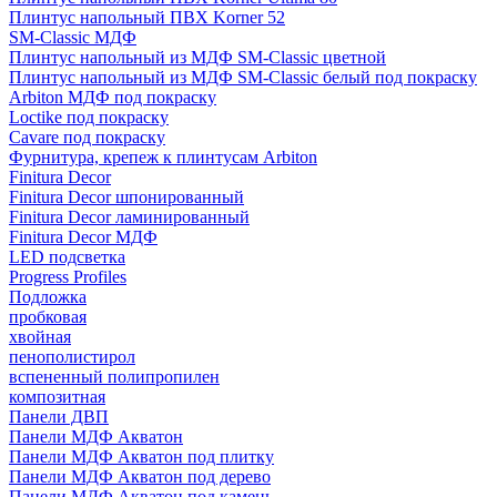
Плинтус напольный ПВХ Korner 52
SM-Classic МДФ
Плинтус напольный из МДФ SM-Classic цветной
Плинтус напольный из МДФ SM-Classic белый под покраску
Arbiton МДФ под покраску
Loctike под покраску
Cavare под покраску
Фурнитура, крепеж к плинтусам Arbiton
Finitura Decor
Finitura Decor шпонированный
Finitura Decor ламинированный
Finitura Decor МДФ
LED подсветка
Progress Profiles
Подложка
пробковая
хвойная
пенополистирол
вспененный полипропилен
композитная
Панели ДВП
Панели МДФ Акватон
Панели МДФ Акватон под плитку
Панели МДФ Акватон под дерево
Панели МДФ Акватон под камень