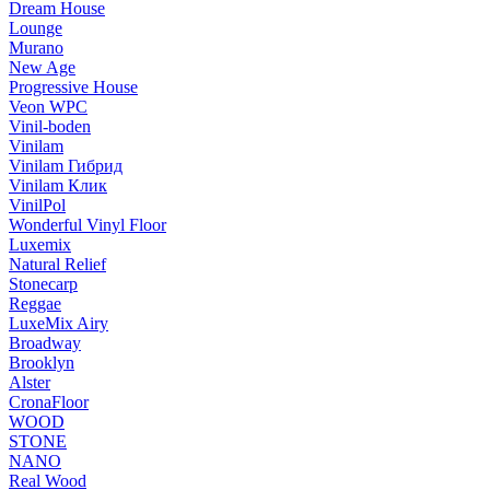
Dream House
Lounge
Murano
New Age
Progressive House
Veon WPC
Vinil-boden
Vinilam
Vinilam Гибрид
Vinilam Клик
VinilPol
Wonderful Vinyl Floor
Luxemix
Natural Relief
Stonecarp
Reggae
LuxeMix Airy
Broadway
Brooklyn
Alster
CronaFloor
WOOD
STONE
NANO
Real Wood