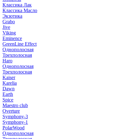
Классика Лак
Классика Масло
Экзотика
Grabo
Jive
Viking
Eminence
GreenLine Effect
Однополосная
Трехполосная
Haro
Однополосная
Трехполосная
Kaiser
Karelia
Dawn
Earth
Spice
Maestro club
Overture
Symphony-3
Symphony-1
PolarWood
Однополосная
Трехполосная