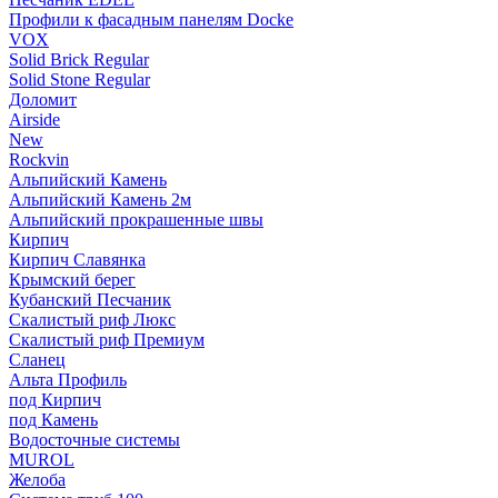
Профили к фасадным панелям Docke
VOX
Solid Brick Regular
Solid Stone Regular
Доломит
Airside
New
Rockvin
Альпийский Камень
Альпийский Камень 2м
Альпийский прокрашенные швы
Кирпич
Кирпич Славянка
Крымский берег
Кубанский Песчаник
Скалистый риф Люкс
Скалистый риф Премиум
Сланец
Альта Профиль
под Кирпич
под Камень
Водосточные системы
MUROL
Желоба