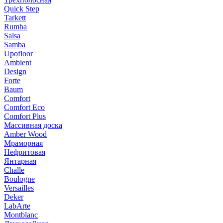
Quick Step
Tarkett
Rumba
Salsa
Samba
Upofloor
Ambient
Design
Forte
Baum
Comfort
Comfort Eco
Comfort Plus
Массивная доска
Amber Wood
Мраморная
Нефритовая
Янтарная
Challe
Boulogne
Versailles
Deker
LabArte
Montblanc