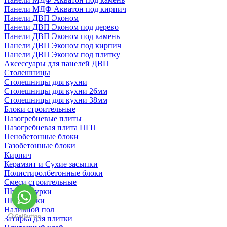
Панели МДФ Акватон под кирпич
Панели ДВП Эконом
Панели ДВП Эконом под дерево
Панели ДВП Эконом под камень
Панели ДВП Эконом под кирпич
Панели ДВП Эконом под плитку
Аксессуары для панелей ДВП
Столешницы
Столешницы для кухни
Столешницы для кухни 26мм
Столешницы для кухни 38мм
Блоки строительные
Пазогребневые плиты
Пазогребневая плита ПГП
Пенобетонные блоки
Газобетонные блоки
Кирпич
Керамзит и Сухие засыпки
Полистиролбетонные блоки
Смеси строительные
Штукартурки
Шпаклевки
Наливной пол
Затирка для плитки