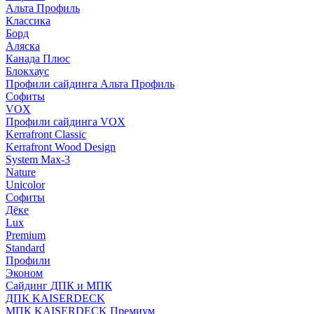
Альта Профиль
Классика
Борд
Аляска
Канада Плюс
Блокхаус
Профили сайдинга Альта Профиль
Софиты
VOX
Профили сайдинга VOX
Kerrafront Classic
Kerrafront Wood Design
System Max-3
Nature
Unicolor
Софиты
Дёке
Lux
Premium
Standard
Профили
Эконом
Сайдинг ДПК и МПК
ДПК KAISERDECK
МПК KAISERDECK Премиум