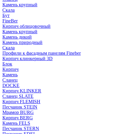
Камень крупный
Скала
Бут
FineBer
Кирпич облицовочный
Камень крупный
Камень дикий
Камень природный
Скала
Профили к фасадным панелям Fineber
Кирпич клинкерный 3D
Блок
Кирпич
Камень
Сланец
DOCKE
Кирпич KLINKER
Сланец SLATE
Кирпич FLEMISH
Пес­ча­ник STEIN
Мрамор BURG
Кирпич BERG
Камень FELS
Пес­ча­ник STERN
Пес­ча­ник EDEL