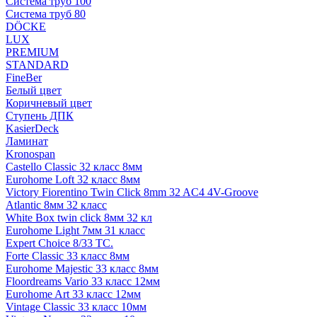
Система труб 100
Система труб 80
DÖCKE
LUX
PREMIUM
STANDARD
FineBer
Белый цвет
Коричневый цвет
Ступень ДПК
KasierDeck
Ламинат
Kronospan
Castello Classic 32 класс 8мм
Eurohome Loft 32 класс 8мм
Victory Fiorentino Twin Click 8mm 32 AC4 4V-Groove
Atlantic 8мм 32 класс
White Box twin click 8мм 32 кл
Eurohome Light 7мм 31 класс
Expert Choice 8/33 TC.
Forte Classic 33 класс 8мм
Eurohome Majestic 33 класс 8мм
Floordreams Vario 33 класс 12мм
Eurohome Art 33 класс 12мм
Vintage Classic 33 класс 10мм