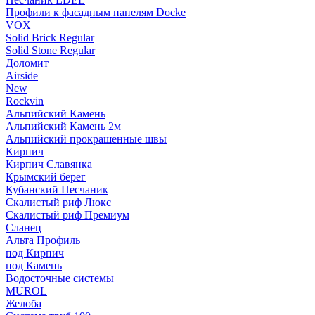
Профили к фасадным панелям Docke
VOX
Solid Brick Regular
Solid Stone Regular
Доломит
Airside
New
Rockvin
Альпийский Камень
Альпийский Камень 2м
Альпийский прокрашенные швы
Кирпич
Кирпич Славянка
Крымский берег
Кубанский Песчаник
Скалистый риф Люкс
Скалистый риф Премиум
Сланец
Альта Профиль
под Кирпич
под Камень
Водосточные системы
MUROL
Желоба