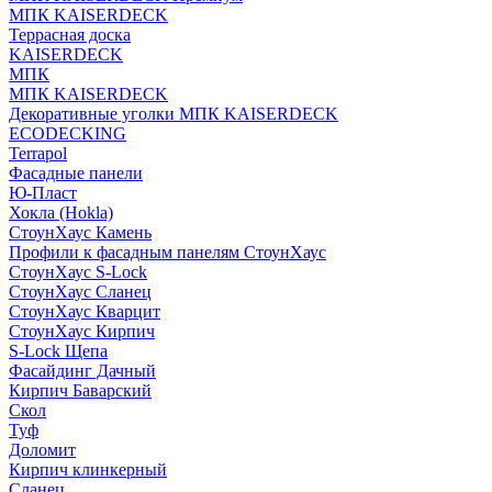
МПК KAISERDECK
Террасная доска
KAISERDECK
МПК
МПК KAISERDECK
Декоративные уголки МПК KAISERDECK
ECODECKING
Terrapol
Фасадные панели
Ю-Пласт
Хокла (Hokla)
СтоунХаус Камень
Профили к фасадным панелям СтоунХаус
СтоунХаус S-Lock
СтоунХаус Сланец
СтоунХаус Кварцит
СтоунХаус Кирпич
S-Lock Щепа
Фасайдинг Дачный
Кирпич Баварский
Скол
Туф
Доломит
Кирпич клинкерный
Сланец