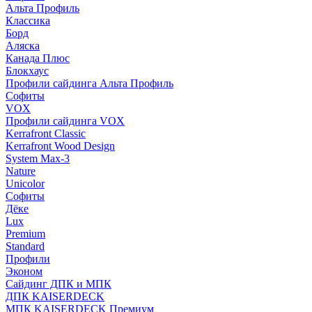
Альта Профиль
Классика
Борд
Аляска
Канада Плюс
Блокхаус
Профили сайдинга Альта Профиль
Софиты
VOX
Профили сайдинга VOX
Kerrafront Classic
Kerrafront Wood Design
System Max-3
Nature
Unicolor
Софиты
Дёке
Lux
Premium
Standard
Профили
Эконом
Сайдинг ДПК и МПК
ДПК KAISERDECK
МПК KAISERDECK Премиум