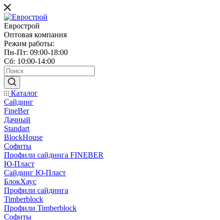
Еврострой
Оптовая компания
Режим работы:
Пн-Пт: 09:00-18:00
Сб: 10:00-14:00
Каталог
Сайдинг
FineBer
Дачный
Standart
BlockHouse
Софиты
Профили сайдинга FINEBER
Ю-Пласт
Сайдинг Ю-Пласт
БлокХаус
Профили сайдинга
Timberblock
Профили Timberblock
Софиты