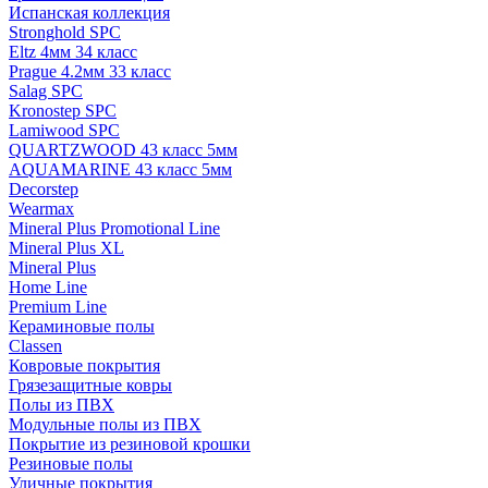
Испанская коллекция
Stronghold SPC
Eltz 4мм 34 класс
Prague 4.2мм 33 класс
Salag SPC
Kronostep SPC
Lamiwood SPC
QUARTZWOOD 43 класс 5мм
AQUAMARINE 43 класс 5мм
Decorstep
Wearmax
Mineral Plus Promotional Line
Mineral Plus XL
Mineral Plus
Home Line
Premium Line
Кераминовые полы
Classen
Ковровые покрытия
Грязезащитные ковры
Полы из ПВХ
Модульные полы из ПВХ
Покрытие из резиновой крошки
Резиновые полы
Уличные покрытия