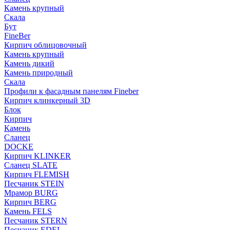
Камень крупный
Скала
Бут
FineBer
Кирпич облицовочный
Камень крупный
Камень дикий
Камень природный
Скала
Профили к фасадным панелям Fineber
Кирпич клинкерный 3D
Блок
Кирпич
Камень
Сланец
DOCKE
Кирпич KLINKER
Сланец SLATE
Кирпич FLEMISH
Пес­ча­ник STEIN
Мрамор BURG
Кирпич BERG
Камень FELS
Пес­ча­ник STERN
Пес­ча­ник EDEL