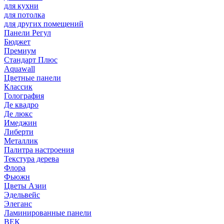
для кухни
для потолка
для других помещений
Панели Регул
Бюджет
Премиум
Стандарт Плюс
Aquawall
Цветные панели
Классик
Голография
Де квадро
Де люкс
Имеджин
Либерти
Металлик
Палитра настроения
Текстура дерева
Флора
Фьюжн
Цветы Азии
Эдельвейс
Элеганс
Ламинированные панели
ВЕК