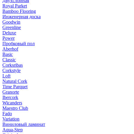
Двухслойная
Royal Parket
Bamboo Flooring
Инженерная доска
Goodwin
Greenline
Deluxe
Power
Пробковый пол
Aberhof
Basic
Classic
Corksribas
Corkstyle
Loft
Natural Cork
Time Parquet
Granorte
Ibercork
Wicanders
Мaestro Club
Fado
Variation
Виниловый ламинат
Aqua-Step