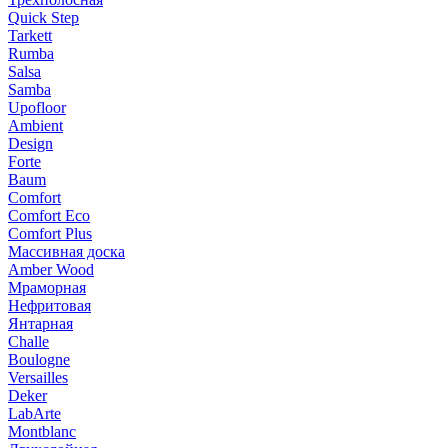
Quick Step
Tarkett
Rumba
Salsa
Samba
Upofloor
Ambient
Design
Forte
Baum
Comfort
Comfort Eco
Comfort Plus
Массивная доска
Amber Wood
Мраморная
Нефритовая
Янтарная
Challe
Boulogne
Versailles
Deker
LabArte
Montblanc