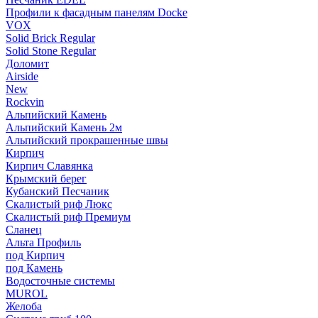
Профили к фасадным панелям Docke
VOX
Solid Brick Regular
Solid Stone Regular
Доломит
Airside
New
Rockvin
Альпийский Камень
Альпийский Камень 2м
Альпийский прокрашенные швы
Кирпич
Кирпич Славянка
Крымский берег
Кубанский Песчаник
Скалистый риф Люкс
Скалистый риф Премиум
Сланец
Альта Профиль
под Кирпич
под Камень
Водосточные системы
MUROL
Желоба