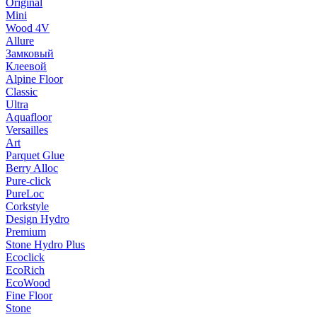
Original
Mini
Wood 4V
Allure
Замковый
Клеевой
Alpine Floor
Classic
Ultra
Aquafloor
Versailles
Art
Parquet Glue
Berry Alloc
Pure-click
PureLoc
Corkstyle
Design Hydro
Premium
Stone Hydro Plus
Ecoclick
EcoRich
EcoWood
Fine Floor
Stone