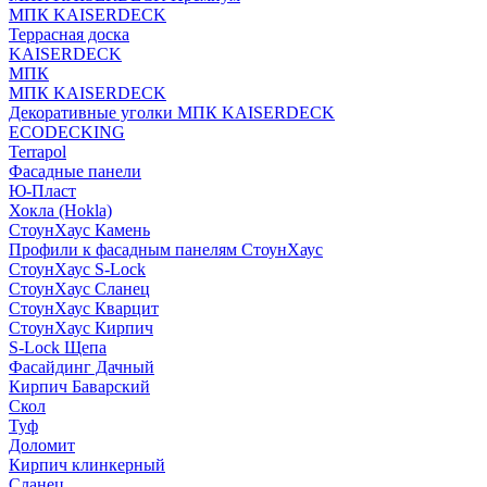
МПК KAISERDECK
Террасная доска
KAISERDECK
МПК
МПК KAISERDECK
Декоративные уголки МПК KAISERDECK
ECODECKING
Terrapol
Фасадные панели
Ю-Пласт
Хокла (Hokla)
СтоунХаус Камень
Профили к фасадным панелям СтоунХаус
СтоунХаус S-Lock
СтоунХаус Сланец
СтоунХаус Кварцит
СтоунХаус Кирпич
S-Lock Щепа
Фасайдинг Дачный
Кирпич Баварский
Скол
Туф
Доломит
Кирпич клинкерный
Сланец