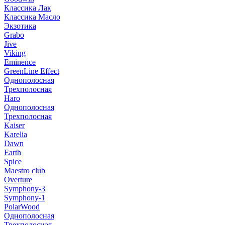
Классика Лак
Классика Масло
Экзотика
Grabo
Jive
Viking
Eminence
GreenLine Effect
Однополосная
Трехполосная
Haro
Однополосная
Трехполосная
Kaiser
Karelia
Dawn
Earth
Spice
Maestro club
Overture
Symphony-3
Symphony-1
PolarWood
Однополосная
Трехполосная