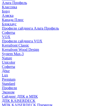
Альта Профиль
Классика
Борд
Аляска
Канада Плюс
Блокхаус
Профили сайдинга Альта Профиль
Софиты
VOX
Профили сайдинга VOX
Kerrafront Classic
Kerrafront Wood Design
System Max-3
Nature
Unicolor
Софиты
Дёке
Lux
Premium
Standard
Профили
Эконом
Сайдинг ДПК и МПК
ДПК KAISERDECK
МПК KAISERDECK Премиум