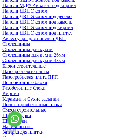
Панели МДФ Акватон под кирпич
Панели ДВП Эконом
Панели ДВП Эконом под дерево
Панели ДВП Эконом под камень
Панели ДВП Эконом под кирпич
Панели ДВП Эконом под плитку
Аксессуары для панелей ДВП
Столешницы
Столешницы для кухни
Столешницы для кухни 26мм
Столешницы для кухни 38мм
Блоки строительные
Пазогребневые плиты
Пазогребневая плита ПГП
Пенобетонные блоки
Газобетонные блоки
Кирпич
Керамзит и Сухие засыпки
Полистиролбетонные блоки
Смеси строительные
Штукартурки
Шпаклевки
Наливной пол
Затирка для плитки