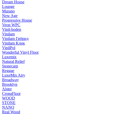
Dream House
Lounge
Murano
New Age
Progressive House
Veon WPC
Vinil-boden
Vinilam
Vinilam Гибрид
Vinilam Клик
VinilPol
Wonderful Vinyl Floor
Luxemix
Natural Relief
Stonecarp
Reggae
LuxeMix Airy
Broadway
Brooklyn
Alster
CronaFloor
WOOD
STONE
NANO
Real Wood