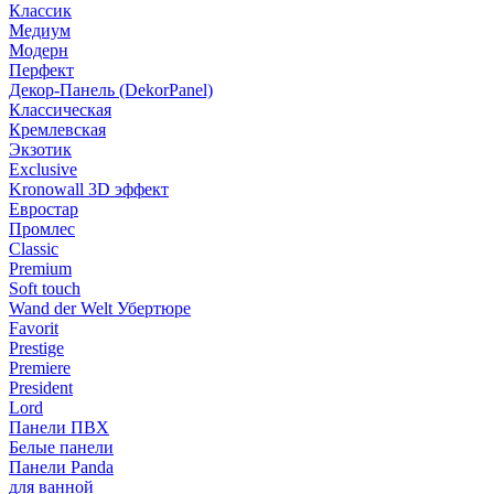
Классик
Медиум
Модерн
Перфект
Декор-Панель (DekorPanel)
Классическая
Кремлевская
Экзотик
Exclusive
Kronowall 3D эффект
Евростар
Промлес
Classic
Premium
Soft touch
Wand der Welt Убертюре
Favorit
Prestige
Premiere
President
Lord
Панели ПВХ
Белые панели
Панели Panda
для ванной