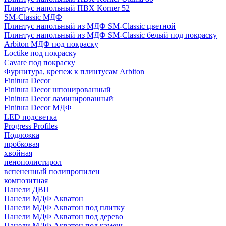
Плинтус напольный ПВХ Korner 52
SM-Classic МДФ
Плинтус напольный из МДФ SM-Classic цветной
Плинтус напольный из МДФ SM-Classic белый под покраску
Arbiton МДФ под покраску
Loctike под покраску
Cavare под покраску
Фурнитура, крепеж к плинтусам Arbiton
Finitura Decor
Finitura Decor шпонированный
Finitura Decor ламинированный
Finitura Decor МДФ
LED подсветка
Progress Profiles
Подложка
пробковая
хвойная
пенополистирол
вспененный полипропилен
композитная
Панели ДВП
Панели МДФ Акватон
Панели МДФ Акватон под плитку
Панели МДФ Акватон под дерево
Панели МДФ Акватон под камень