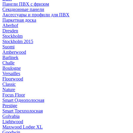
Панели ПВХ с фризом
Секционные панели
Аксессуары и профили для ПВХ
Паркетная доска
Aberhof
Dresden
Stockholm
Stockholm 2015
Suomi
Amberwood
Barlinek
Challe
Boulogne
Versailles
Floorwood
Classic
Nature
Focus Floor
Smart Однополосная
Prestige
Smart Трехполосная
Golvabia
Lightwood
Maxwood Lodge XL
Goodwin