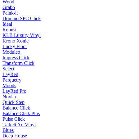
Wood
Grabo
Palnk-it
Domino SPC Click
Ideal
Robust
KLB Luxury Vinyl
Krono Xonic
Lucky Floor
Moduleo
Impress Click
Transform Click
Select
LayRed
Parquetry
Moods
LayRed Pro
Novita
Quick Step
Balance Click
Balance Click Plus
Pulse Click
Tarkett Art Vinyl
Blues
Deep House