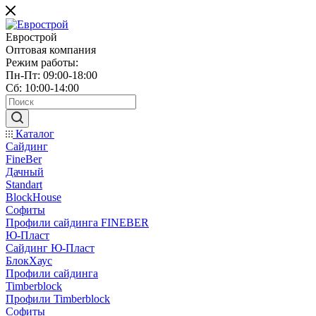
Еврострой
Оптовая компания
Режим работы:
Пн-Пт: 09:00-18:00
Сб: 10:00-14:00
Каталог
Сайдинг
FineBer
Дачный
Standart
BlockHouse
Софиты
Профили сайдинга FINEBER
Ю-Пласт
Сайдинг Ю-Пласт
БлокХаус
Профили сайдинга
Timberblock
Профили Timberblock
Софиты