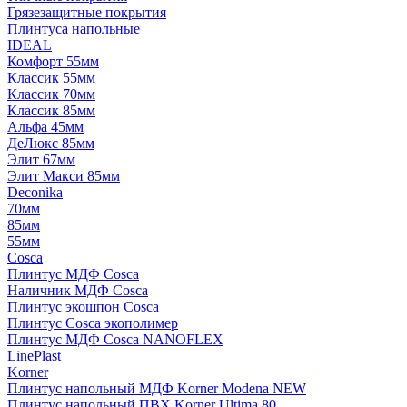
Грязезащитные покрытия
Плинтуса напольные
IDEAL
Комфорт 55мм
Классик 55мм
Классик 70мм
Классик 85мм
Альфа 45мм
ДеЛюкс 85мм
Элит 67мм
Элит Макси 85мм
Deconika
70мм
85мм
55мм
Cosca
Плинтус МДФ Cosca
Наличник МДФ Cosca
Плинтус экошпон Cosca
Плинтус Cosca экополимер
Плинтус МДФ Cosca NANOFLEX
LinePlast
Korner
Плинтус напольный МДФ Korner Modena NEW
Плинтус напольный ПВХ Korner Ultima 80