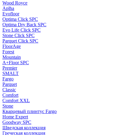
Wood Royce
Aplha
Evofloor
Optima Click SPC
Optima Dry Back SPC
Evo Life Click SPC
Stone Click SPC
Parquet Click SPC
FloorAge
Forest
Mountain
A+Floor SPC
Premier
SMALT
Fargo
Parquet
Classic
Comfort
Comfort XXL
Stone
Кварцевый плинтус Fargo
Home Expert
Goodway SPC
Шведская коллекция
Греческая коллекция