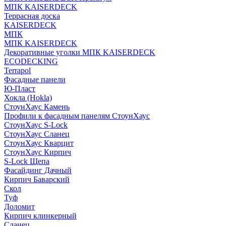
МПК KAISERDECK
Террасная доска
KAISERDECK
МПК
МПК KAISERDECK
Декоративные уголки МПК KAISERDECK
ECODECKING
Terrapol
Фасадные панели
Ю-Пласт
Хокла (Hokla)
СтоунХаус Камень
Профили к фасадным панелям СтоунХаус
СтоунХаус S-Lock
СтоунХаус Сланец
СтоунХаус Кварцит
СтоунХаус Кирпич
S-Lock Щепа
Фасайдинг Дачный
Кирпич Баварский
Скол
Туф
Доломит
Кирпич клинкерный
Сланец