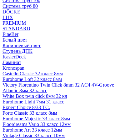
Система труб 100
Система труб 80
DÖCKE
LUX
PREMIUM
STANDARD
FineBer
Белый цвет
Коричневый цвет
Ступень ДПК
KasierDeck
Ламинат
Kronospan
Castello Classic 32 класс 8мм
Eurohome Loft 32 класс 8мм
Victory Fiorentino Twin Click 8mm 32 AC4 4V-Groove
Atlantic 8мм 32 класс
White Box twin click 8мм 32 кл
Eurohome Light 7мм 31 класс
Expert Choice 8/33 TC.
Forte Classic 33 класс 8мм
Eurohome Majestic 33 класс 8мм
Floordreams Vario 33 класс 12мм
Eurohome Art 33 класс 12мм
Vintage Classic 33 класс 10мм