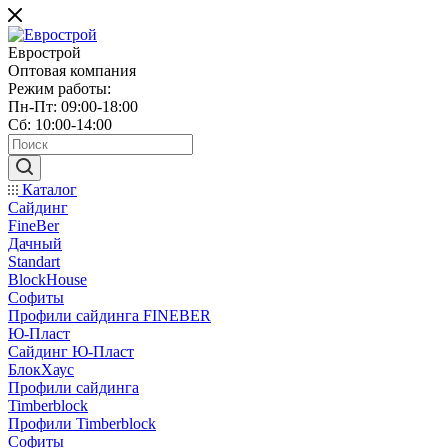
Еврострой
Оптовая компания
Режим работы:
Пн-Пт: 09:00-18:00
Сб: 10:00-14:00
Каталог
Сайдинг
FineBer
Дачный
Standart
BlockHouse
Софиты
Профили сайдинга FINEBER
Ю-Пласт
Сайдинг Ю-Пласт
БлокХаус
Профили сайдинга
Timberblock
Профили Timberblock
Софиты