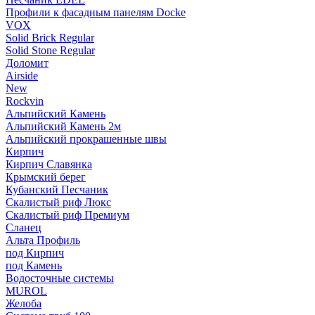
Профили к фасадным панелям Docke
VOX
Solid Brick Regular
Solid Stone Regular
Доломит
Airside
New
Rockvin
Альпийский Камень
Альпийский Камень 2м
Альпийский прокрашенные швы
Кирпич
Кирпич Славянка
Крымский берег
Кубанский Песчаник
Скалистый риф Люкс
Скалистый риф Премиум
Сланец
Альта Профиль
под Кирпич
под Камень
Водосточные системы
MUROL
Желоба