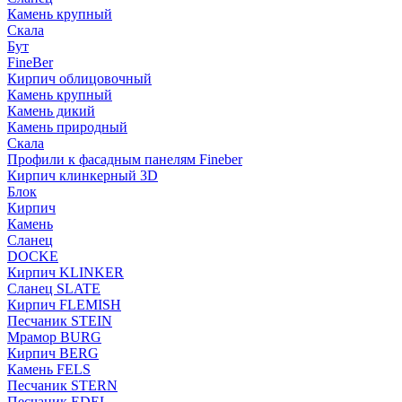
Камень крупный
Скала
Бут
FineBer
Кирпич облицовочный
Камень крупный
Камень дикий
Камень природный
Скала
Профили к фасадным панелям Fineber
Кирпич клинкерный 3D
Блок
Кирпич
Камень
Сланец
DOCKE
Кирпич KLINKER
Сланец SLATE
Кирпич FLEMISH
Пес­ча­ник STEIN
Мрамор BURG
Кирпич BERG
Камень FELS
Пес­ча­ник STERN
Пес­ча­ник EDEL