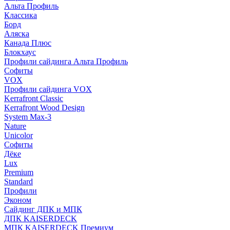
Альта Профиль
Классика
Борд
Аляска
Канада Плюс
Блокхаус
Профили сайдинга Альта Профиль
Софиты
VOX
Профили сайдинга VOX
Kerrafront Classic
Kerrafront Wood Design
System Max-3
Nature
Unicolor
Софиты
Дёке
Lux
Premium
Standard
Профили
Эконом
Сайдинг ДПК и МПК
ДПК KAISERDECK
МПК KAISERDECK Премиум