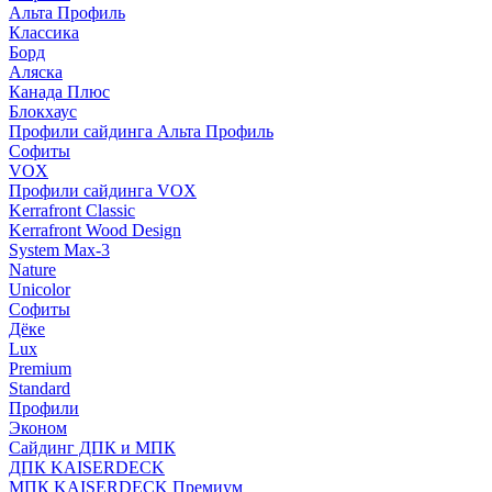
Альта Профиль
Классика
Борд
Аляска
Канада Плюс
Блокхаус
Профили сайдинга Альта Профиль
Софиты
VOX
Профили сайдинга VOX
Kerrafront Classic
Kerrafront Wood Design
System Max-3
Nature
Unicolor
Софиты
Дёке
Lux
Premium
Standard
Профили
Эконом
Сайдинг ДПК и МПК
ДПК KAISERDECK
МПК KAISERDECK Премиум