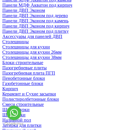
Панели МДФ Акватон под кирпич
Панели ДВП Эконом
Панели ДВП Эконом под дерево
Панели ДВП Эконом под камень
Панели ДВП Эконом под кирпич
Панели ДВП Эконом под плитку
Аксессуары для панелей ДВП
Столешницы
Столешницы для кухни
Столешницы для кухни 26мм
Столешницы для кухни 38мм
Блоки строительные
Пазогребневые плиты
Пазогребневая плита ПГП
Пенобетонные блоки
Газобетонные блоки
Кирпич
Керамзит и Сухие засыпки
Полистиролбетонные блоки
Смеси строительные
Штукартурки
Шпаклевки
Наливной пол
Затирка для плитки