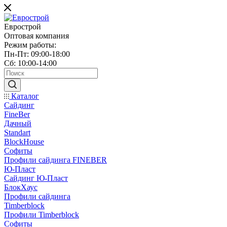
Еврострой
Оптовая компания
Режим работы:
Пн-Пт: 09:00-18:00
Сб: 10:00-14:00
Каталог
Сайдинг
FineBer
Дачный
Standart
BlockHouse
Софиты
Профили сайдинга FINEBER
Ю-Пласт
Сайдинг Ю-Пласт
БлокХаус
Профили сайдинга
Timberblock
Профили Timberblock
Софиты