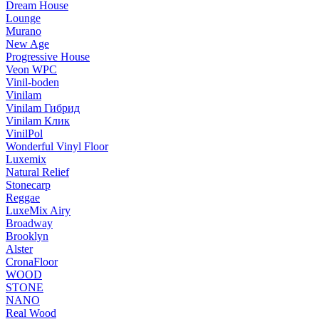
Dream House
Lounge
Murano
New Age
Progressive House
Veon WPC
Vinil-boden
Vinilam
Vinilam Гибрид
Vinilam Клик
VinilPol
Wonderful Vinyl Floor
Luxemix
Natural Relief
Stonecarp
Reggae
LuxeMix Airy
Broadway
Brooklyn
Alster
CronaFloor
WOOD
STONE
NANO
Real Wood