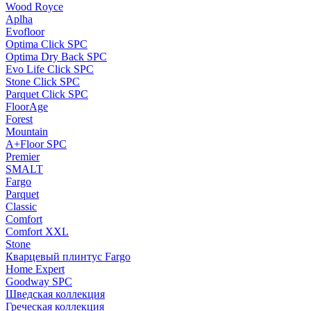
Wood Royce
Aplha
Evofloor
Optima Click SPC
Optima Dry Back SPC
Evo Life Click SPC
Stone Click SPC
Parquet Click SPC
FloorAge
Forest
Mountain
A+Floor SPC
Premier
SMALT
Fargo
Parquet
Classic
Comfort
Comfort XXL
Stone
Кварцевый плинтус Fargo
Home Expert
Goodway SPC
Шведская коллекция
Греческая коллекция