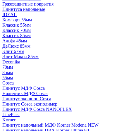
Грязезащитные покрытия
Плинтуса напольные
IDEAL
Комфорт 55мм
Классик 55мм
Классик 70мм
Классик 85мм
Альфа 45мм
ДеЛюкс 85мм
Элит 67мм
Элит Макси 85мм
Deconika
70мм
85мм
55мм
Cosca
Плинтус МДФ Cosca
Наличник МДФ Cosca
Плинтус экошпон Cosca
Плинтус Cosca экополимер
Плинтус МДФ Cosca NANOFLEX
LinePlast
Korner
Плинтус напольный МДФ Korner Modena NEW
Плинтус напольный ПВХ Korner Ultima 80