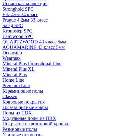
Испанская коллекция
Stronghold SPC
Eltz 4мм 34 класс
Prague 4.2мм 33 класс
Salag SPC
Kronostep SPC
Lamiwood SPC
QUARTZWOOD 43 класс 5мм
AQUAMARINE 43 класс 5мм
Decorstep
Wearmax
Mineral Plus Promotional Line
Mineral Plus XL
Mineral Plus
Home Line
Premium Line
Кераминовые полы
Classen
Ковровые покрытия
Грязезащитные ковры
Полы из ПВХ
Модульные полы из ПВХ
Покрытие из резиновой крошки
Резиновые полы
Уличные покрытия