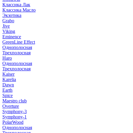
Классика Лак
Классика Масло
Экзотика
Grabo
Jive
Viking
Eminence
GreenLine Effect
Однополосная
Трехполосная
Haro
Однополосная
Трехполосная
Kaiser
Karelia
Dawn
Earth
Spice
Maestro club
Overture
Symphony-3
Symphony-1
PolarWood
Однополосная
Трехполосная