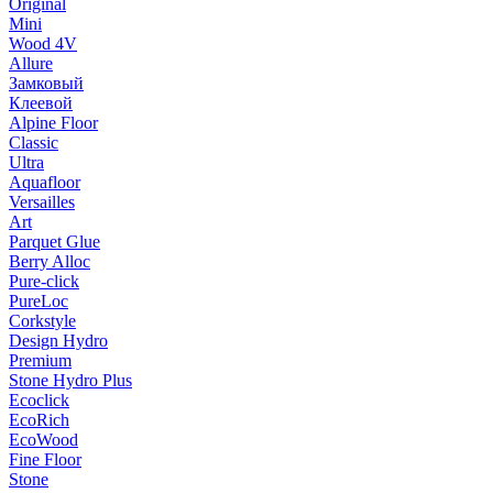
Original
Mini
Wood 4V
Allure
Замковый
Клеевой
Alpine Floor
Classic
Ultra
Aquafloor
Versailles
Art
Parquet Glue
Berry Alloc
Pure-click
PureLoc
Corkstyle
Design Hydro
Premium
Stone Hydro Plus
Ecoclick
EcoRich
EcoWood
Fine Floor
Stone