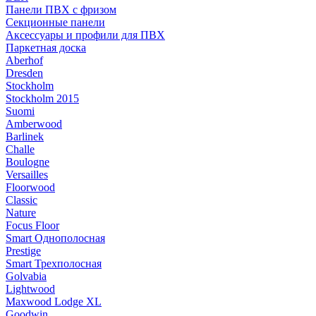
Панели ПВХ с фризом
Секционные панели
Аксессуары и профили для ПВХ
Паркетная доска
Aberhof
Dresden
Stockholm
Stockholm 2015
Suomi
Amberwood
Barlinek
Challe
Boulogne
Versailles
Floorwood
Classic
Nature
Focus Floor
Smart Однополосная
Prestige
Smart Трехполосная
Golvabia
Lightwood
Maxwood Lodge XL
Goodwin