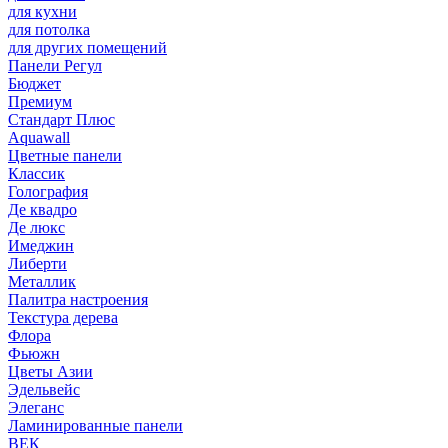
для кухни
для потолка
для других помещений
Панели Регул
Бюджет
Премиум
Стандарт Плюс
Aquawall
Цветные панели
Классик
Голография
Де квадро
Де люкс
Имеджин
Либерти
Металлик
Палитра настроения
Текстура дерева
Флора
Фьюжн
Цветы Азии
Эдельвейс
Элеганс
Ламинированные панели
ВЕК