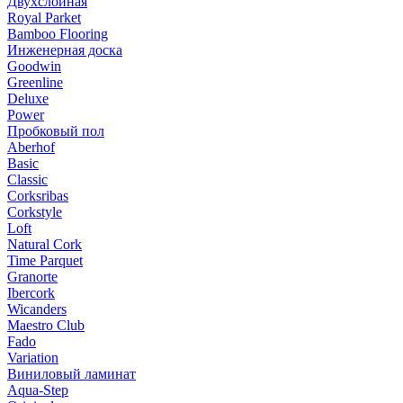
Двухслойная
Royal Parket
Bamboo Flooring
Инженерная доска
Goodwin
Greenline
Deluxe
Power
Пробковый пол
Aberhof
Basic
Classic
Corksribas
Corkstyle
Loft
Natural Cork
Time Parquet
Granorte
Ibercork
Wicanders
Мaestro Club
Fado
Variation
Виниловый ламинат
Aqua-Step