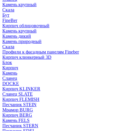
Камень крупный
Скала
Бут
FineBer
Кирпич облицовочный
Камень крупный
Камень дикий
Камень природный
Скала
Профили к фасадным панелям Fineber
Кирпич клинкерный 3D
Блок
Кирпич
Камень
Сланец
DOCKE
Кирпич KLINKER
Сланец SLATE
Кирпич FLEMISH
Пес­ча­ник STEIN
Мрамор BURG
Кирпич BERG
Камень FELS
Пес­ча­ник STERN
Пес­ча­ник EDEL