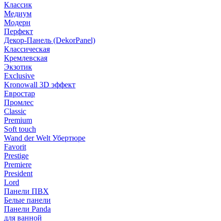
Классик
Медиум
Модерн
Перфект
Декор-Панель (DekorPanel)
Классическая
Кремлевская
Экзотик
Exclusive
Kronowall 3D эффект
Евростар
Промлес
Classic
Premium
Soft touch
Wand der Welt Убертюре
Favorit
Prestige
Premiere
President
Lord
Панели ПВХ
Белые панели
Панели Panda
для ванной