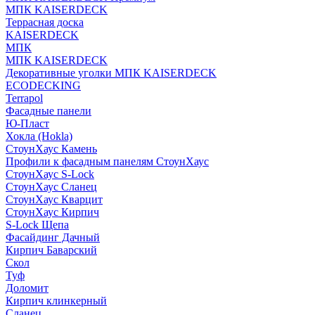
МПК KAISERDECK
Террасная доска
KAISERDECK
МПК
МПК KAISERDECK
Декоративные уголки МПК KAISERDECK
ECODECKING
Terrapol
Фасадные панели
Ю-Пласт
Хокла (Hokla)
СтоунХаус Камень
Профили к фасадным панелям СтоунХаус
СтоунХаус S-Lock
СтоунХаус Сланец
СтоунХаус Кварцит
СтоунХаус Кирпич
S-Lock Щепа
Фасайдинг Дачный
Кирпич Баварский
Скол
Туф
Доломит
Кирпич клинкерный
Сланец