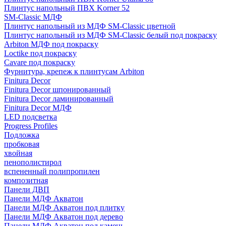
Плинтус напольный ПВХ Korner 52
SM-Classic МДФ
Плинтус напольный из МДФ SM-Classic цветной
Плинтус напольный из МДФ SM-Classic белый под покраску
Arbiton МДФ под покраску
Loctike под покраску
Cavare под покраску
Фурнитура, крепеж к плинтусам Arbiton
Finitura Decor
Finitura Decor шпонированный
Finitura Decor ламинированный
Finitura Decor МДФ
LED подсветка
Progress Profiles
Подложка
пробковая
хвойная
пенополистирол
вспененный полипропилен
композитная
Панели ДВП
Панели МДФ Акватон
Панели МДФ Акватон под плитку
Панели МДФ Акватон под дерево
Панели МДФ Акватон под камень