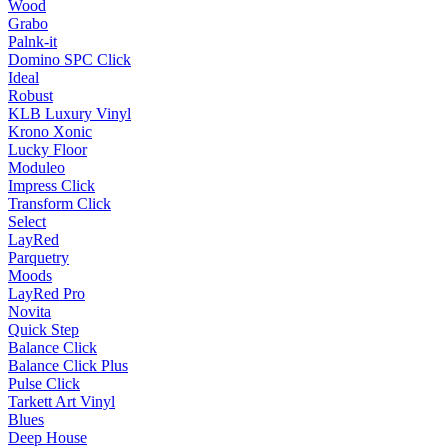
Wood
Grabo
Palnk-it
Domino SPC Click
Ideal
Robust
KLB Luxury Vinyl
Krono Xonic
Lucky Floor
Moduleo
Impress Click
Transform Click
Select
LayRed
Parquetry
Moods
LayRed Pro
Novita
Quick Step
Balance Click
Balance Click Plus
Pulse Click
Tarkett Art Vinyl
Blues
Deep House