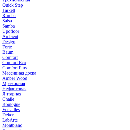
Quick Step
Tarkett
Rumba
Salsa
Samba
Upofloor
Ambient
Design
Forte
Baum
Comfort
Comfort Eco
Comfort Plus
Массивная доска
Amber Wood
Мраморная
Нефритовая
Янтарная
Challe
Boulogne
Versailles
Deker
LabArte
Montblanc