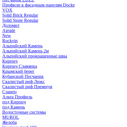
Профили к фасадным панелям Docke
VOX
Solid Brick Regular
Solid Stone Regular
Доломит
Airside
New
Rockvin
Альпийский Камень
Альпийский Камень 2м
Альпийский прокрашенные швы
Кирпич
Кирпич Славянка
Крымский берег
Кубанский Песчаник
Скалистый риф Люкс
Скалистый риф Премиум
Сланец
Альта Профиль
под Кирпич
под Камень
Водосточные системы
MUROL
Желоба