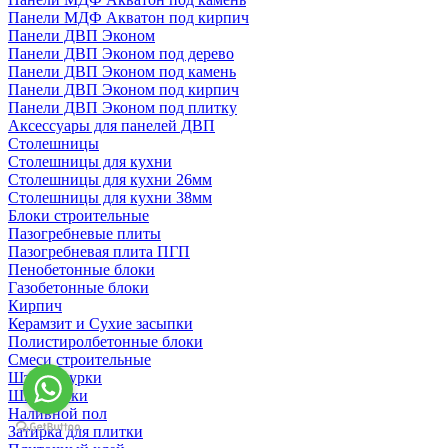
Панели МДФ Акватон под кирпич
Панели ДВП Эконом
Панели ДВП Эконом под дерево
Панели ДВП Эконом под камень
Панели ДВП Эконом под кирпич
Панели ДВП Эконом под плитку
Аксессуары для панелей ДВП
Столешницы
Столешницы для кухни
Столешницы для кухни 26мм
Столешницы для кухни 38мм
Блоки строительные
Пазогребневые плиты
Пазогребневая плита ПГП
Пенобетонные блоки
Газобетонные блоки
Кирпич
Керамзит и Сухие засыпки
Полистиролбетонные блоки
Смеси строительные
Штукартурки
Шпаклевки
Наливной пол
Затирка для плитки