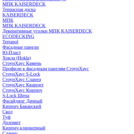
МПК KAISERDECK
Террасная доска
KAISERDECK
МПК
МПК KAISERDECK
Декоративные уголки МПК KAISERDECK
ECODECKING
Terrapol
Фасадные панели
Ю-Пласт
Хокла (Hokla)
СтоунХаус Камень
Профили к фасадным панелям СтоунХаус
СтоунХаус S-Lock
СтоунХаус Сланец
СтоунХаус Кварцит
СтоунХаус Кирпич
S-Lock Щепа
Фасайдинг Дачный
Кирпич Баварский
Скол
Туф
Доломит
Кирпич клинкерный
Сланец