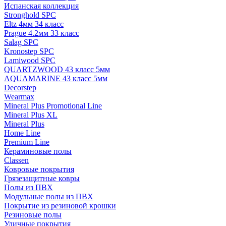
Испанская коллекция
Stronghold SPC
Eltz 4мм 34 класс
Prague 4.2мм 33 класс
Salag SPC
Kronostep SPC
Lamiwood SPC
QUARTZWOOD 43 класс 5мм
AQUAMARINE 43 класс 5мм
Decorstep
Wearmax
Mineral Plus Promotional Line
Mineral Plus XL
Mineral Plus
Home Line
Premium Line
Кераминовые полы
Classen
Ковровые покрытия
Грязезащитные ковры
Полы из ПВХ
Модульные полы из ПВХ
Покрытие из резиновой крошки
Резиновые полы
Уличные покрытия