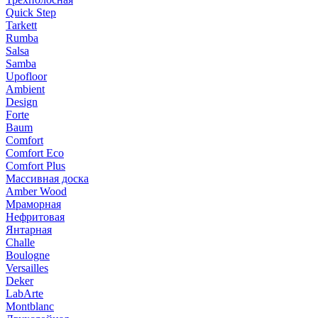
Quick Step
Tarkett
Rumba
Salsa
Samba
Upofloor
Ambient
Design
Forte
Baum
Comfort
Comfort Eco
Comfort Plus
Массивная доска
Amber Wood
Мраморная
Нефритовая
Янтарная
Challe
Boulogne
Versailles
Deker
LabArte
Montblanc