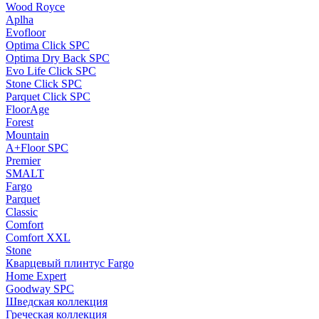
Wood Royce
Aplha
Evofloor
Optima Click SPC
Optima Dry Back SPC
Evo Life Click SPC
Stone Click SPC
Parquet Click SPC
FloorAge
Forest
Mountain
A+Floor SPC
Premier
SMALT
Fargo
Parquet
Classic
Comfort
Comfort XXL
Stone
Кварцевый плинтус Fargo
Home Expert
Goodway SPC
Шведская коллекция
Греческая коллекция