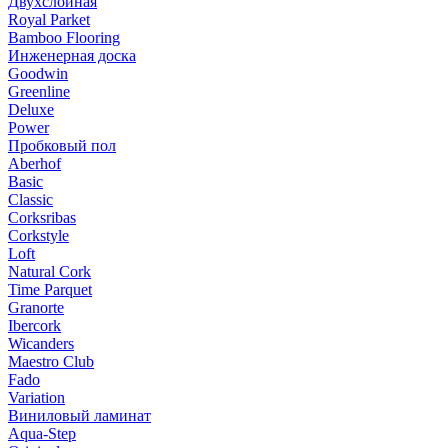
Двухслойная
Royal Parket
Bamboo Flooring
Инженерная доска
Goodwin
Greenline
Deluxe
Power
Пробковый пол
Aberhof
Basic
Classic
Corksribas
Corkstyle
Loft
Natural Cork
Time Parquet
Granorte
Ibercork
Wicanders
Мaestro Club
Fado
Variation
Виниловый ламинат
Aqua-Step