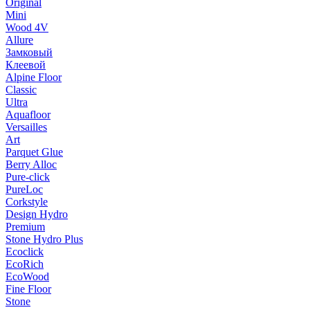
Original
Mini
Wood 4V
Allure
Замковый
Клеевой
Alpine Floor
Classic
Ultra
Aquafloor
Versailles
Art
Parquet Glue
Berry Alloc
Pure-click
PureLoc
Corkstyle
Design Hydro
Premium
Stone Hydro Plus
Ecoclick
EcoRich
EcoWood
Fine Floor
Stone