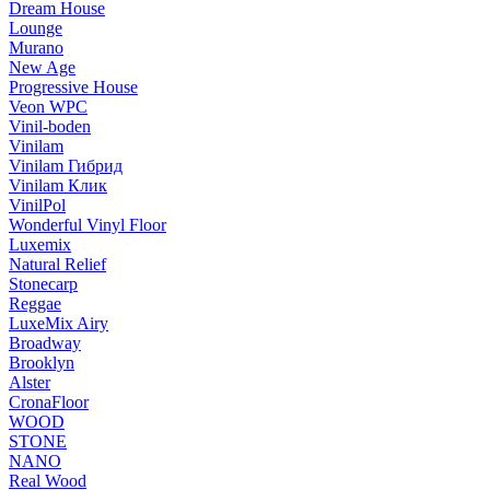
Dream House
Lounge
Murano
New Age
Progressive House
Veon WPC
Vinil-boden
Vinilam
Vinilam Гибрид
Vinilam Клик
VinilPol
Wonderful Vinyl Floor
Luxemix
Natural Relief
Stonecarp
Reggae
LuxeMix Airy
Broadway
Brooklyn
Alster
CronaFloor
WOOD
STONE
NANO
Real Wood