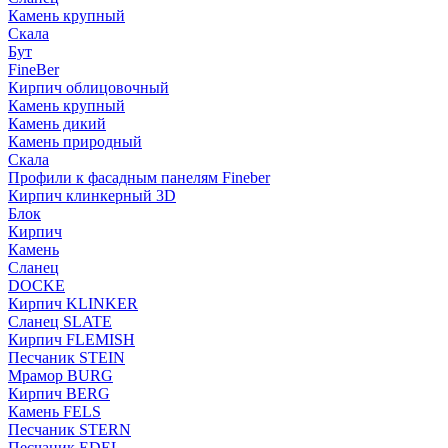
Камень крупный
Скала
Бут
FineBer
Кирпич облицовочный
Камень крупный
Камень дикий
Камень природный
Скала
Профили к фасадным панелям Fineber
Кирпич клинкерный 3D
Блок
Кирпич
Камень
Сланец
DOCKE
Кирпич KLINKER
Сланец SLATE
Кирпич FLEMISH
Пес­ча­ник STEIN
Мрамор BURG
Кирпич BERG
Камень FELS
Пес­ча­ник STERN
Пес­ча­ник EDEL