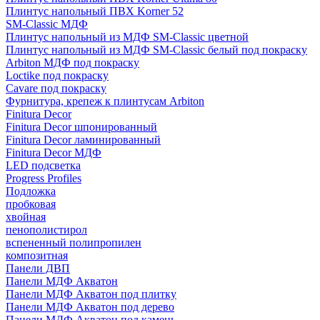
Плинтус напольный ПВХ Korner 52
SM-Classic МДФ
Плинтус напольный из МДФ SM-Classic цветной
Плинтус напольный из МДФ SM-Classic белый под покраску
Arbiton МДФ под покраску
Loctike под покраску
Cavare под покраску
Фурнитура, крепеж к плинтусам Arbiton
Finitura Decor
Finitura Decor шпонированный
Finitura Decor ламинированный
Finitura Decor МДФ
LED подсветка
Progress Profiles
Подложка
пробковая
хвойная
пенополистирол
вспененный полипропилен
композитная
Панели ДВП
Панели МДФ Акватон
Панели МДФ Акватон под плитку
Панели МДФ Акватон под дерево
Панели МДФ Акватон под камень