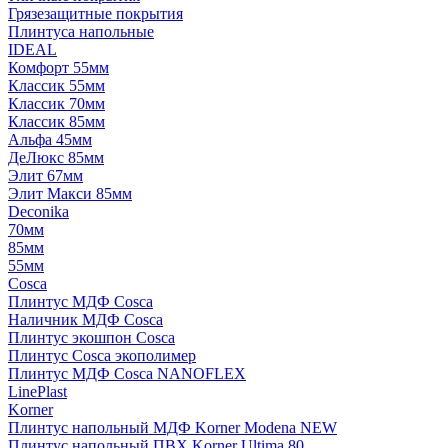
Грязезащитные покрытия
Плинтуса напольные
IDEAL
Комфорт 55мм
Классик 55мм
Классик 70мм
Классик 85мм
Альфа 45мм
ДеЛюкс 85мм
Элит 67мм
Элит Макси 85мм
Deconika
70мм
85мм
55мм
Cosca
Плинтус МДФ Cosca
Наличник МДФ Cosca
Плинтус экошпон Cosca
Плинтус Cosca экополимер
Плинтус МДФ Cosca NANOFLEX
LinePlast
Korner
Плинтус напольный МДФ Korner Modena NEW
Плинтус напольный ПВХ Korner Ultima 80