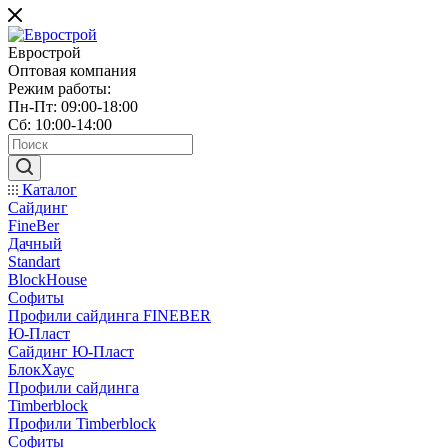
Еврострой
Оптовая компания
Режим работы:
Пн-Пт: 09:00-18:00
Сб: 10:00-14:00
Каталог
Сайдинг
FineBer
Дачный
Standart
BlockHouse
Софиты
Профили сайдинга FINEBER
Ю-Пласт
Сайдинг Ю-Пласт
БлокХаус
Профили сайдинга
Timberblock
Профили Timberblock
Софиты