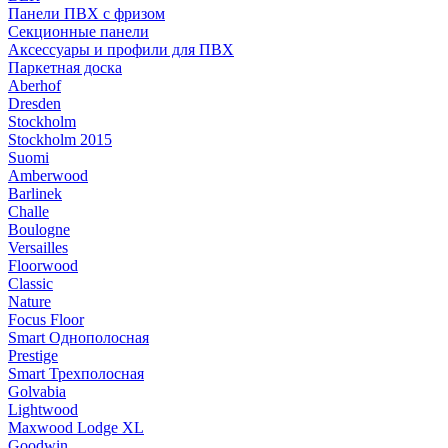
Панели ПВХ с фризом
Секционные панели
Аксессуары и профили для ПВХ
Паркетная доска
Aberhof
Dresden
Stockholm
Stockholm 2015
Suomi
Amberwood
Barlinek
Challe
Boulogne
Versailles
Floorwood
Classic
Nature
Focus Floor
Smart Однополосная
Prestige
Smart Трехполосная
Golvabia
Lightwood
Maxwood Lodge XL
Goodwin