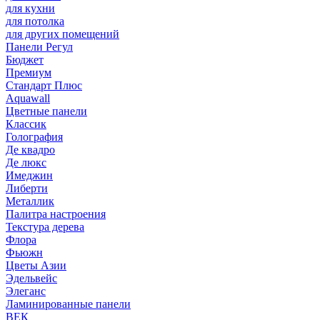
для кухни
для потолка
для других помещений
Панели Регул
Бюджет
Премиум
Стандарт Плюс
Aquawall
Цветные панели
Классик
Голография
Де квадро
Де люкс
Имеджин
Либерти
Металлик
Палитра настроения
Текстура дерева
Флора
Фьюжн
Цветы Азии
Эдельвейс
Элеганс
Ламинированные панели
ВЕК