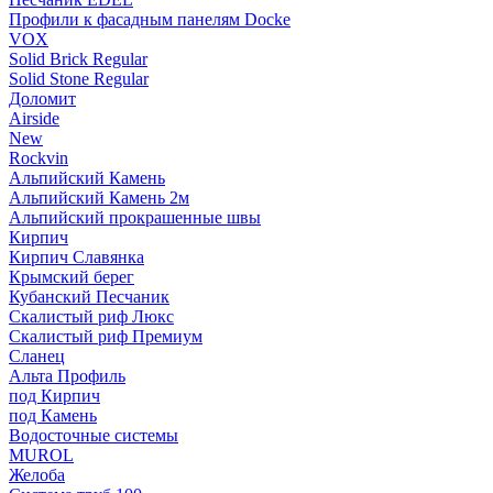
Профили к фасадным панелям Docke
VOX
Solid Brick Regular
Solid Stone Regular
Доломит
Airside
New
Rockvin
Альпийский Камень
Альпийский Камень 2м
Альпийский прокрашенные швы
Кирпич
Кирпич Славянка
Крымский берег
Кубанский Песчаник
Скалистый риф Люкс
Скалистый риф Премиум
Сланец
Альта Профиль
под Кирпич
под Камень
Водосточные системы
MUROL
Желоба