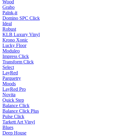
Wood
Grabo
Palnk-it
Domino SPC Click
Ideal
Robust
KLB Luxury Vinyl
Krono Xonic
Lucky Floor
Moduleo
Impress Click
Transform Click
Select
LayRed
Parquetry
Moods
LayRed Pro
Novita
Quick Step
Balance Click
Balance Click Plus
Pulse Click
Tarkett Art Vinyl
Blues
Deep House