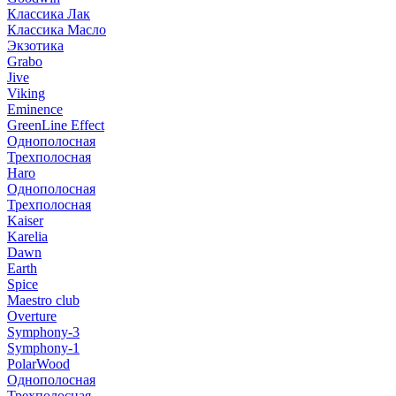
Классика Лак
Классика Масло
Экзотика
Grabo
Jive
Viking
Eminence
GreenLine Effect
Однополосная
Трехполосная
Haro
Однополосная
Трехполосная
Kaiser
Karelia
Dawn
Earth
Spice
Maestro club
Overture
Symphony-3
Symphony-1
PolarWood
Однополосная
Трехполосная