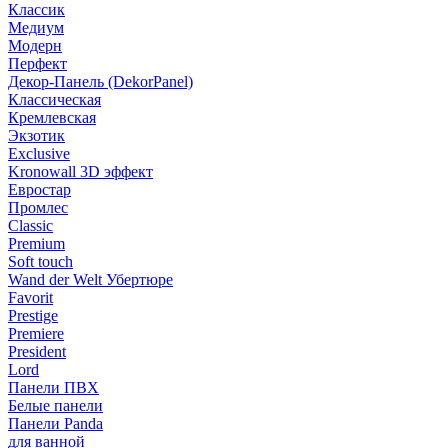
Классик
Медиум
Модерн
Перфект
Декор-Панель (DekorPanel)
Классическая
Кремлевская
Экзотик
Exclusive
Kronowall 3D эффект
Евростар
Промлес
Classic
Premium
Soft touch
Wand der Welt Убертюре
Favorit
Prestige
Premiere
President
Lord
Панели ПВХ
Белые панели
Панели Panda
для ванной