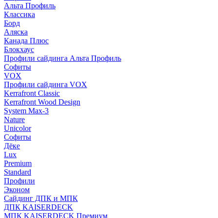
Альта Профиль
Классика
Борд
Аляска
Канада Плюс
Блокхаус
Профили сайдинга Альта Профиль
Софиты
VOX
Профили сайдинга VOX
Kerrafront Classic
Kerrafront Wood Design
System Max-3
Nature
Unicolor
Софиты
Дёке
Lux
Premium
Standard
Профили
Эконом
Сайдинг ДПК и МПК
ДПК KAISERDECK
МПК KAISERDECK Премиум