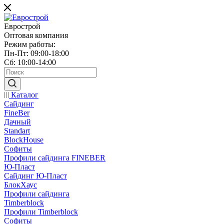
Еврострой
Оптовая компания
Режим работы:
Пн-Пт: 09:00-18:00
Сб: 10:00-14:00
Каталог
Сайдинг
FineBer
Дачный
Standart
BlockHouse
Софиты
Профили сайдинга FINEBER
Ю-Пласт
Сайдинг Ю-Пласт
БлокХаус
Профили сайдинга
Timberblock
Профили Timberblock
Софиты