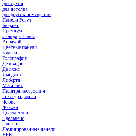
для кухни
для потолка
для других помещений
Панели Регул
Бюджет
Премиум
Стандарт Плюс
Aquawall
Цветные панели
Классик
Голография
Де квадро
Де люкс
Имеджин
Либерти
Металлик
Палитра настроения
Текстура дерева
Флора
Фьюжн
Цветы Азии
Эдельвейс
Элеганс
Ламинированные панели
ВЕК