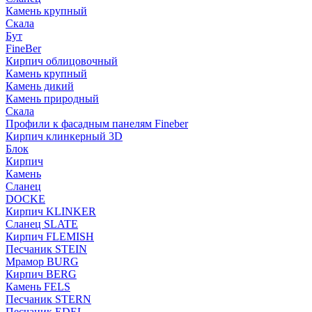
Камень крупный
Скала
Бут
FineBer
Кирпич облицовочный
Камень крупный
Камень дикий
Камень природный
Скала
Профили к фасадным панелям Fineber
Кирпич клинкерный 3D
Блок
Кирпич
Камень
Сланец
DOCKE
Кирпич KLINKER
Сланец SLATE
Кирпич FLEMISH
Пес­ча­ник STEIN
Мрамор BURG
Кирпич BERG
Камень FELS
Пес­ча­ник STERN
Пес­ча­ник EDEL