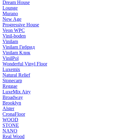
Dream House
Lounge
Murano
New Age
Progressive House
Veon WPC
Vinil-boden
Vinilam
Vinilam Гибрид
Vinilam Клик
VinilPol
Wonderful Vinyl Floor
Luxemix
Natural Relief
Stonecarp
Reggae
LuxeMix Airy
Broadway
Brooklyn
Alster
CronaFloor
WOOD
STONE
NANO
Real Wood