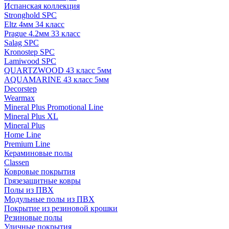
Испанская коллекция
Stronghold SPC
Eltz 4мм 34 класс
Prague 4.2мм 33 класс
Salag SPC
Kronostep SPC
Lamiwood SPC
QUARTZWOOD 43 класс 5мм
AQUAMARINE 43 класс 5мм
Decorstep
Wearmax
Mineral Plus Promotional Line
Mineral Plus XL
Mineral Plus
Home Line
Premium Line
Кераминовые полы
Classen
Ковровые покрытия
Грязезащитные ковры
Полы из ПВХ
Модульные полы из ПВХ
Покрытие из резиновой крошки
Резиновые полы
Уличные покрытия