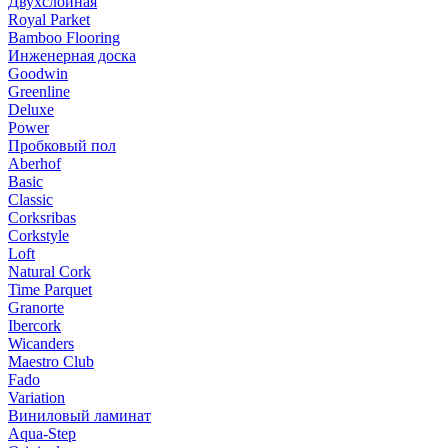
Двухслойная
Royal Parket
Bamboo Flooring
Инженерная доска
Goodwin
Greenline
Deluxe
Power
Пробковый пол
Aberhof
Basic
Classic
Corksribas
Corkstyle
Loft
Natural Cork
Time Parquet
Granorte
Ibercork
Wicanders
Мaestro Club
Fado
Variation
Виниловый ламинат
Aqua-Step