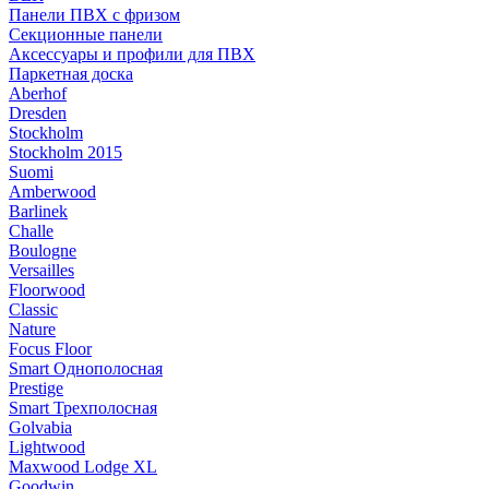
Панели ПВХ с фризом
Секционные панели
Аксессуары и профили для ПВХ
Паркетная доска
Aberhof
Dresden
Stockholm
Stockholm 2015
Suomi
Amberwood
Barlinek
Challe
Boulogne
Versailles
Floorwood
Classic
Nature
Focus Floor
Smart Однополосная
Prestige
Smart Трехполосная
Golvabia
Lightwood
Maxwood Lodge XL
Goodwin