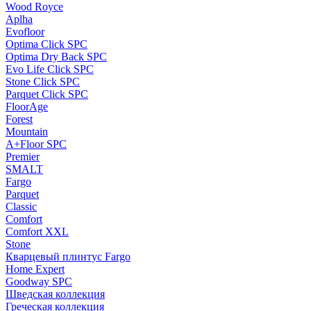
Wood Royce
Aplha
Evofloor
Optima Click SPC
Optima Dry Back SPC
Evo Life Click SPC
Stone Click SPC
Parquet Click SPC
FloorAge
Forest
Mountain
A+Floor SPC
Premier
SMALT
Fargo
Parquet
Classic
Comfort
Comfort XXL
Stone
Кварцевый плинтус Fargo
Home Expert
Goodway SPC
Шведская коллекция
Греческая коллекция