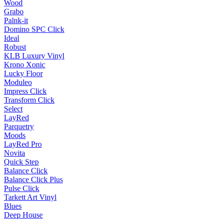
Wood
Grabo
Palnk-it
Domino SPC Click
Ideal
Robust
KLB Luxury Vinyl
Krono Xonic
Lucky Floor
Moduleo
Impress Click
Transform Click
Select
LayRed
Parquetry
Moods
LayRed Pro
Novita
Quick Step
Balance Click
Balance Click Plus
Pulse Click
Tarkett Art Vinyl
Blues
Deep House