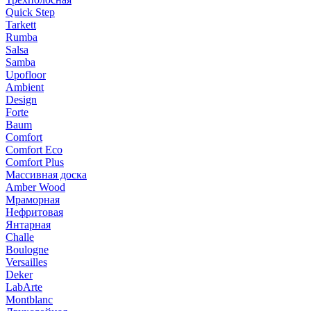
Quick Step
Tarkett
Rumba
Salsa
Samba
Upofloor
Ambient
Design
Forte
Baum
Comfort
Comfort Eco
Comfort Plus
Массивная доска
Amber Wood
Мраморная
Нефритовая
Янтарная
Challe
Boulogne
Versailles
Deker
LabArte
Montblanc