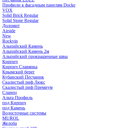
Профили к фасадным панелям Docke
VOX
Solid Brick Regular
Solid Stone Regular
Доломит
Airside
New
Rockvin
Альпийский Камень
Альпийский Камень 2м
Альпийский прокрашенные швы
Кирпич
Кирпич Славянка
Крымский берег
Кубанский Песчаник
Скалистый риф Люкс
Скалистый риф Премиум
Сланец
Альта Профиль
под Кирпич
под Камень
Водосточные системы
MUROL
Желоба