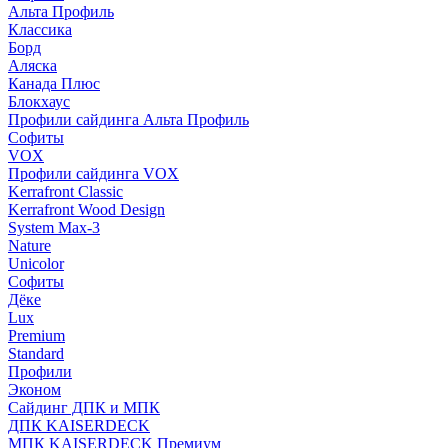
Альта Профиль
Классика
Борд
Аляска
Канада Плюс
Блокхаус
Профили сайдинга Альта Профиль
Софиты
VOX
Профили сайдинга VOX
Kerrafront Classic
Kerrafront Wood Design
System Max-3
Nature
Unicolor
Софиты
Дёке
Lux
Premium
Standard
Профили
Эконом
Сайдинг ДПК и МПК
ДПК KAISERDECK
МПК KAISERDECK Премиум