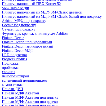
Плинтус напольный ПВХ Korner 52
SM-Classic МДФ
Плинтус напольный из МДФ SM-Classic цветной
Плинтус напольный из МДФ SM-Classic белый под покраску
Arbiton МДФ под покраску
Loctike под покраску
Cavare под покраску
Фурнитура, крепеж к плинтусам Arbiton
Finitura Decor
Finitura Decor шпонированный
Finitura Decor ламинированный
Finitura Decor МДФ
LED подсветка
Progress Profiles
Подложка
пробковая
хвойная
пенополистирол
вспененный полипропилен
композитная
Панели ДВП
Панели МДФ Акватон
Панели МДФ Акватон под плитку
Панели МДФ Акватон под дерево
Панели МДФ Акватон под камень