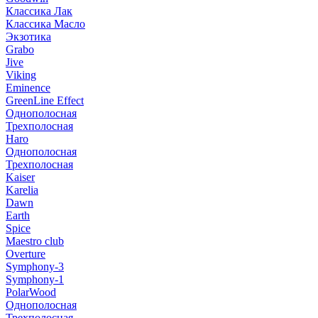
Классика Лак
Классика Масло
Экзотика
Grabo
Jive
Viking
Eminence
GreenLine Effect
Однополосная
Трехполосная
Haro
Однополосная
Трехполосная
Kaiser
Karelia
Dawn
Earth
Spice
Maestro club
Overture
Symphony-3
Symphony-1
PolarWood
Однополосная
Трехполосная