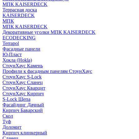
МПК KAISERDECK
Террасная доска
KAISERDECK
МПК
МПК KAISERDECK
Декоративные уголки МПК KAISERDECK
ECODECKING
Terrapol
Фасадные панели
Ю-Пласт
Хокла (Hokla)
СтоунХаус Камень
Профили к фасадным панелям СтоунХаус
СтоунХаус S-Lock
СтоунХаус Сланец
СтоунХаус Кварцит
СтоунХаус Кирпич
S-Lock Щепа
Фасайдинг Дачный
Кирпич Баварский
Скол
Туф
Доломит
Кирпич клинкерный
Сланец