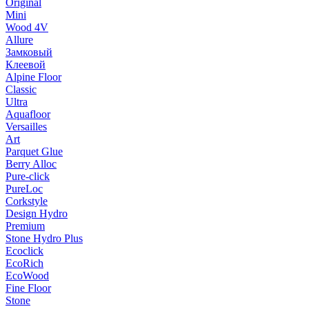
Original
Mini
Wood 4V
Allure
Замковый
Клеевой
Alpine Floor
Classic
Ultra
Aquafloor
Versailles
Art
Parquet Glue
Berry Alloc
Pure-click
PureLoc
Corkstyle
Design Hydro
Premium
Stone Hydro Plus
Ecoclick
EcoRich
EcoWood
Fine Floor
Stone