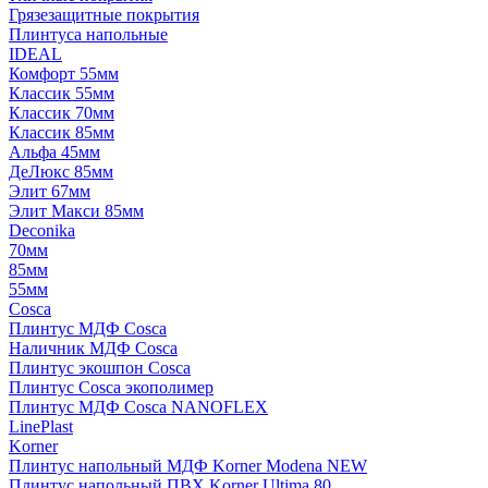
Грязезащитные покрытия
Плинтуса напольные
IDEAL
Комфорт 55мм
Классик 55мм
Классик 70мм
Классик 85мм
Альфа 45мм
ДеЛюкс 85мм
Элит 67мм
Элит Макси 85мм
Deconika
70мм
85мм
55мм
Cosca
Плинтус МДФ Cosca
Наличник МДФ Cosca
Плинтус экошпон Cosca
Плинтус Cosca экополимер
Плинтус МДФ Cosca NANOFLEX
LinePlast
Korner
Плинтус напольный МДФ Korner Modena NEW
Плинтус напольный ПВХ Korner Ultima 80