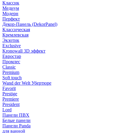
Классик
Медиум
Модерн
Перфект
Декор-Панель (DekorPanel)
Классическая
Кремлевская
Экзотик
Exclusive
Kronowall 3D эффект
Евростар
Промлес
Classic
Premium
Soft touch
Wand der Welt Убертюре
Favorit
Prestige
Premiere
President
Lord
Панели ПВХ
Белые панели
Панели Panda
для ванной