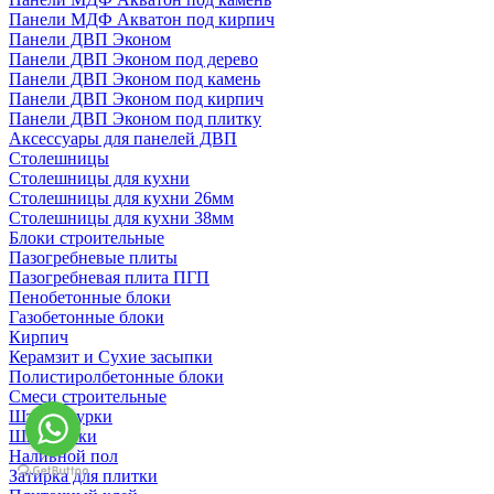
Панели МДФ Акватон под кирпич
Панели ДВП Эконом
Панели ДВП Эконом под дерево
Панели ДВП Эконом под камень
Панели ДВП Эконом под кирпич
Панели ДВП Эконом под плитку
Аксессуары для панелей ДВП
Столешницы
Столешницы для кухни
Столешницы для кухни 26мм
Столешницы для кухни 38мм
Блоки строительные
Пазогребневые плиты
Пазогребневая плита ПГП
Пенобетонные блоки
Газобетонные блоки
Кирпич
Керамзит и Сухие засыпки
Полистиролбетонные блоки
Смеси строительные
Штукартурки
Шпаклевки
Наливной пол
Затирка для плитки