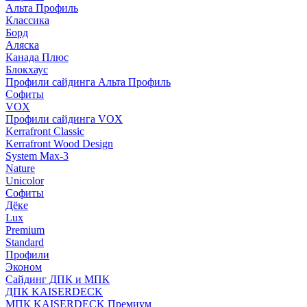
Альта Профиль
Классика
Борд
Аляска
Канада Плюс
Блокхаус
Профили сайдинга Альта Профиль
Софиты
VOX
Профили сайдинга VOX
Kerrafront Classic
Kerrafront Wood Design
System Max-3
Nature
Unicolor
Софиты
Дёке
Lux
Premium
Standard
Профили
Эконом
Сайдинг ДПК и МПК
ДПК KAISERDECK
МПК KAISERDECK Премиум