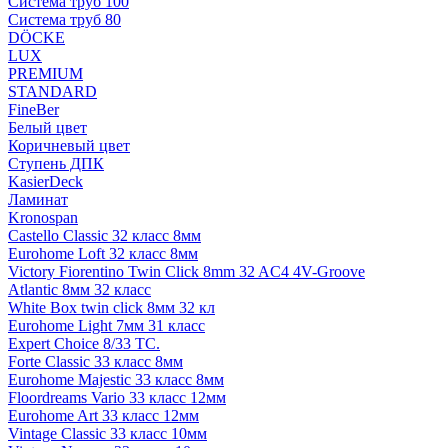
Система труб 100
Система труб 80
DÖCKE
LUX
PREMIUM
STANDARD
FineBer
Белый цвет
Коричневый цвет
Ступень ДПК
KasierDeck
Ламинат
Kronospan
Castello Classic 32 класс 8мм
Eurohome Loft 32 класс 8мм
Victory Fiorentino Twin Click 8mm 32 AC4 4V-Groove
Atlantic 8мм 32 класс
White Box twin click 8мм 32 кл
Eurohome Light 7мм 31 класс
Expert Choice 8/33 TC.
Forte Classic 33 класс 8мм
Eurohome Majestic 33 класс 8мм
Floordreams Vario 33 класс 12мм
Eurohome Art 33 класс 12мм
Vintage Classic 33 класс 10мм