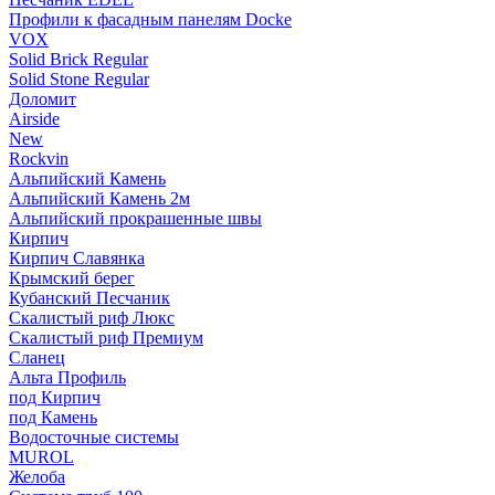
Профили к фасадным панелям Docke
VOX
Solid Brick Regular
Solid Stone Regular
Доломит
Airside
New
Rockvin
Альпийский Камень
Альпийский Камень 2м
Альпийский прокрашенные швы
Кирпич
Кирпич Славянка
Крымский берег
Кубанский Песчаник
Скалистый риф Люкс
Скалистый риф Премиум
Сланец
Альта Профиль
под Кирпич
под Камень
Водосточные системы
MUROL
Желоба