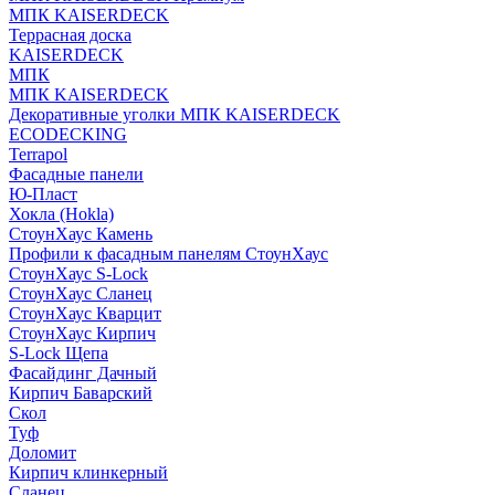
МПК KAISERDECK
Террасная доска
KAISERDECK
МПК
МПК KAISERDECK
Декоративные уголки МПК KAISERDECK
ECODECKING
Terrapol
Фасадные панели
Ю-Пласт
Хокла (Hokla)
СтоунХаус Камень
Профили к фасадным панелям СтоунХаус
СтоунХаус S-Lock
СтоунХаус Сланец
СтоунХаус Кварцит
СтоунХаус Кирпич
S-Lock Щепа
Фасайдинг Дачный
Кирпич Баварский
Скол
Туф
Доломит
Кирпич клинкерный
Сланец