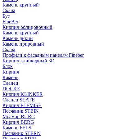
Камень крупный
Скала
Бут
FineBer
Кирпич облицовочный
Камень крупный
Камень дикий
Камень природный
Скала
Профили к фасадным панелям Fineber
Кирпич клинкерный 3D
Блок
Кирпич
Камень
Сланец
DOCKE
Кирпич KLINKER
Сланец SLATE
Кирпич FLEMISH
Пес­ча­ник STEIN
Мрамор BURG
Кирпич BERG
Камень FELS
Пес­ча­ник STERN
Пес­ча­ник EDEL