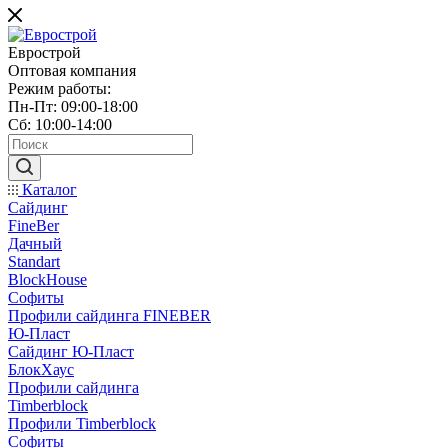
Еврострой
Оптовая компания
Режим работы:
Пн-Пт: 09:00-18:00
Сб: 10:00-14:00
Каталог
Сайдинг
FineBer
Дачный
Standart
BlockHouse
Софиты
Профили сайдинга FINEBER
Ю-Пласт
Сайдинг Ю-Пласт
БлокХаус
Профили сайдинга
Timberblock
Профили Timberblock
Софиты