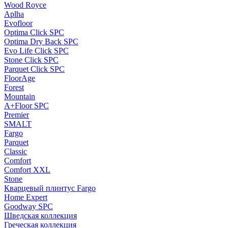
Wood Royce
Aplha
Evofloor
Optima Click SPC
Optima Dry Back SPC
Evo Life Click SPC
Stone Click SPC
Parquet Click SPC
FloorAge
Forest
Mountain
A+Floor SPC
Premier
SMALT
Fargo
Parquet
Classic
Comfort
Comfort XXL
Stone
Кварцевый плинтус Fargo
Home Expert
Goodway SPC
Шведская коллекция
Греческая коллекция