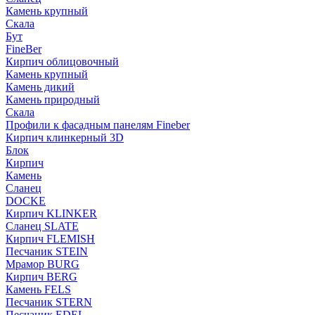
Камень крупный
Скала
Бут
FineBer
Кирпич облицовочный
Камень крупный
Камень дикий
Камень природный
Скала
Профили к фасадным панелям Fineber
Кирпич клинкерный 3D
Блок
Кирпич
Камень
Сланец
DOCKE
Кирпич KLINKER
Сланец SLATE
Кирпич FLEMISH
Пес­ча­ник STEIN
Мрамор BURG
Кирпич BERG
Камень FELS
Пес­ча­ник STERN
Пес­ча­ник EDEL