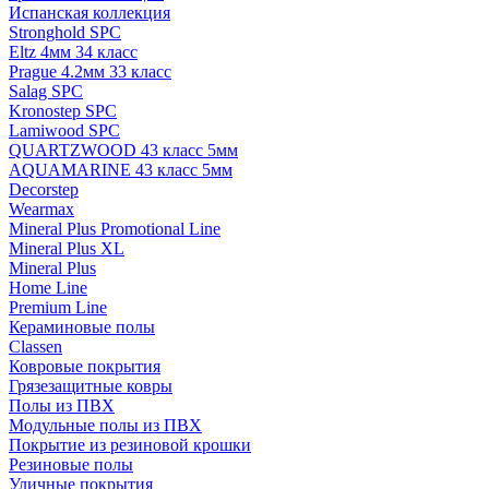
Испанская коллекция
Stronghold SPC
Eltz 4мм 34 класс
Prague 4.2мм 33 класс
Salag SPC
Kronostep SPC
Lamiwood SPC
QUARTZWOOD 43 класс 5мм
AQUAMARINE 43 класс 5мм
Decorstep
Wearmax
Mineral Plus Promotional Line
Mineral Plus XL
Mineral Plus
Home Line
Premium Line
Кераминовые полы
Classen
Ковровые покрытия
Грязезащитные ковры
Полы из ПВХ
Модульные полы из ПВХ
Покрытие из резиновой крошки
Резиновые полы
Уличные покрытия