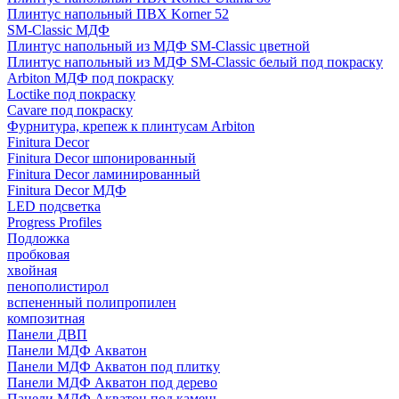
Плинтус напольный ПВХ Korner 52
SM-Classic МДФ
Плинтус напольный из МДФ SM-Classic цветной
Плинтус напольный из МДФ SM-Classic белый под покраску
Arbiton МДФ под покраску
Loctike под покраску
Cavare под покраску
Фурнитура, крепеж к плинтусам Arbiton
Finitura Decor
Finitura Decor шпонированный
Finitura Decor ламинированный
Finitura Decor МДФ
LED подсветка
Progress Profiles
Подложка
пробковая
хвойная
пенополистирол
вспененный полипропилен
композитная
Панели ДВП
Панели МДФ Акватон
Панели МДФ Акватон под плитку
Панели МДФ Акватон под дерево
Панели МДФ Акватон под камень