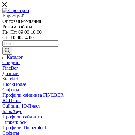
Еврострой
Оптовая компания
Режим работы:
Пн-Пт: 09:00-18:00
Сб: 10:00-14:00
Каталог
Сайдинг
FineBer
Дачный
Standart
BlockHouse
Софиты
Профили сайдинга FINEBER
Ю-Пласт
Сайдинг Ю-Пласт
БлокХаус
Профили сайдинга
Timberblock
Профили Timberblock
Софиты