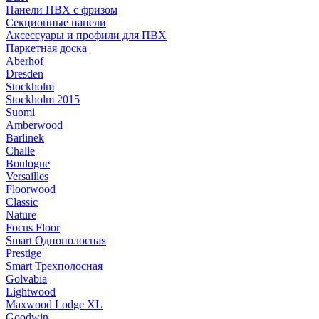
Панели ПВХ с фризом
Секционные панели
Аксессуары и профили для ПВХ
Паркетная доска
Aberhof
Dresden
Stockholm
Stockholm 2015
Suomi
Amberwood
Barlinek
Challe
Boulogne
Versailles
Floorwood
Classic
Nature
Focus Floor
Smart Однополосная
Prestige
Smart Трехполосная
Golvabia
Lightwood
Maxwood Lodge XL
Goodwin