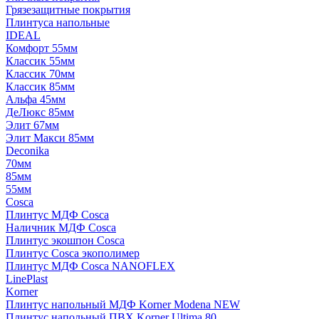
Грязезащитные покрытия
Плинтуса напольные
IDEAL
Комфорт 55мм
Классик 55мм
Классик 70мм
Классик 85мм
Альфа 45мм
ДеЛюкс 85мм
Элит 67мм
Элит Макси 85мм
Deconika
70мм
85мм
55мм
Cosca
Плинтус МДФ Cosca
Наличник МДФ Cosca
Плинтус экошпон Cosca
Плинтус Cosca экополимер
Плинтус МДФ Cosca NANOFLEX
LinePlast
Korner
Плинтус напольный МДФ Korner Modena NEW
Плинтус напольный ПВХ Korner Ultima 80