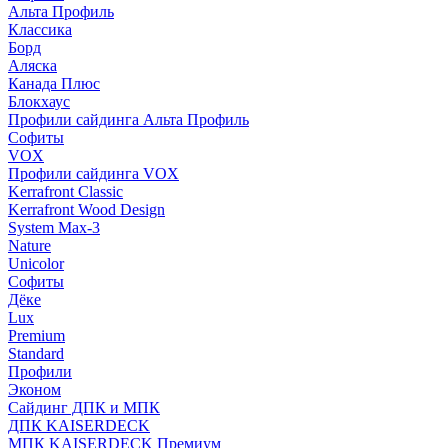
Альта Профиль
Классика
Борд
Аляска
Канада Плюс
Блокхаус
Профили сайдинга Альта Профиль
Софиты
VOX
Профили сайдинга VOX
Kerrafront Classic
Kerrafront Wood Design
System Max-3
Nature
Unicolor
Софиты
Дёке
Lux
Premium
Standard
Профили
Эконом
Сайдинг ДПК и МПК
ДПК KAISERDECK
МПК KAISERDECK Премиум