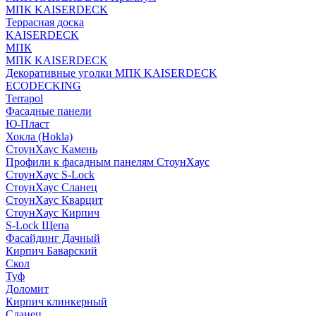
МПК KAISERDECK
Террасная доска
KAISERDECK
МПК
МПК KAISERDECK
Декоративные уголки МПК KAISERDECK
ECODECKING
Terrapol
Фасадные панели
Ю-Пласт
Хокла (Hokla)
СтоунХаус Камень
Профили к фасадным панелям СтоунХаус
СтоунХаус S-Lock
СтоунХаус Сланец
СтоунХаус Кварцит
СтоунХаус Кирпич
S-Lock Щепа
Фасайдинг Дачный
Кирпич Баварский
Скол
Туф
Доломит
Кирпич клинкерный
Сланец