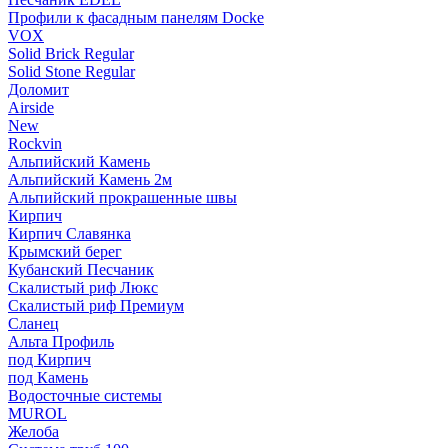
Профили к фасадным панелям Docke
VOX
Solid Brick Regular
Solid Stone Regular
Доломит
Airside
New
Rockvin
Альпийский Камень
Альпийский Камень 2м
Альпийский прокрашенные швы
Кирпич
Кирпич Славянка
Крымский берег
Кубанский Песчаник
Скалистый риф Люкс
Скалистый риф Премиум
Сланец
Альта Профиль
под Кирпич
под Камень
Водосточные системы
MUROL
Желоба