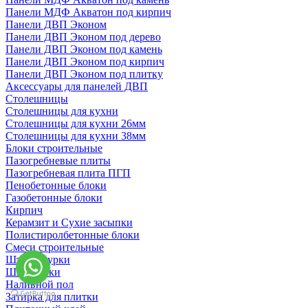
Панели МДФ Акватон под кирпич
Панели ДВП Эконом
Панели ДВП Эконом под дерево
Панели ДВП Эконом под камень
Панели ДВП Эконом под кирпич
Панели ДВП Эконом под плитку
Аксессуары для панелей ДВП
Столешницы
Столешницы для кухни
Столешницы для кухни 26мм
Столешницы для кухни 38мм
Блоки строительные
Пазогребневые плиты
Пазогребневая плита ПГП
Пенобетонные блоки
Газобетонные блоки
Кирпич
Керамзит и Сухие засыпки
Полистиролбетонные блоки
Смеси строительные
Штукартурки
Шпаклевки
Наливной пол
Затирка для плитки