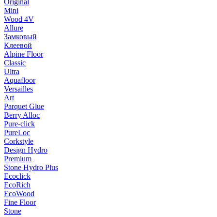
Original
Mini
Wood 4V
Allure
Замковый
Клеевой
Alpine Floor
Classic
Ultra
Aquafloor
Versailles
Art
Parquet Glue
Berry Alloc
Pure-click
PureLoc
Corkstyle
Design Hydro
Premium
Stone Hydro Plus
Ecoclick
EcoRich
EcoWood
Fine Floor
Stone