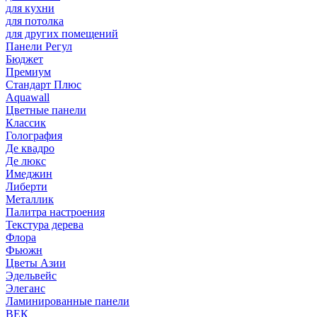
для кухни
для потолка
для других помещений
Панели Регул
Бюджет
Премиум
Стандарт Плюс
Aquawall
Цветные панели
Классик
Голография
Де квадро
Де люкс
Имеджин
Либерти
Металлик
Палитра настроения
Текстура дерева
Флора
Фьюжн
Цветы Азии
Эдельвейс
Элеганс
Ламинированные панели
ВЕК