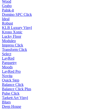
Wood
Grabo
Palnk-it
Domino SPC Click
Ideal
Robust
KLB Luxury Vinyl
Krono Xonic
Lucky Floor
Moduleo
Impress Click
Transform Click
Select
LayRed
Parquetry
Moods
LayRed Pro
Novita
Quick Step
Balance Click
Balance Click Plus
Pulse Click
Tarkett Art Vinyl
Blues
Deep House