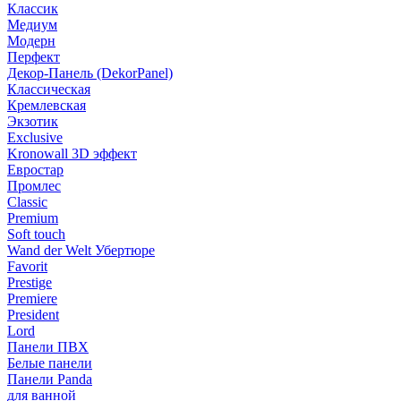
Классик
Медиум
Модерн
Перфект
Декор-Панель (DekorPanel)
Классическая
Кремлевская
Экзотик
Exclusive
Kronowall 3D эффект
Евростар
Промлес
Classic
Premium
Soft touch
Wand der Welt Убертюре
Favorit
Prestige
Premiere
President
Lord
Панели ПВХ
Белые панели
Панели Panda
для ванной