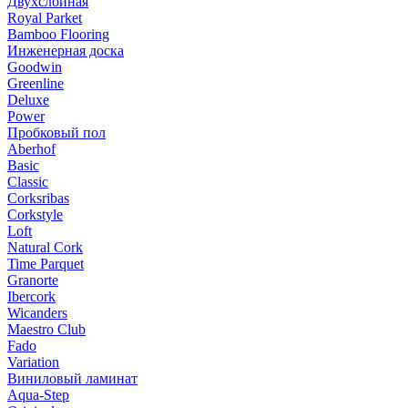
Двухслойная
Royal Parket
Bamboo Flooring
Инженерная доска
Goodwin
Greenline
Deluxe
Power
Пробковый пол
Aberhof
Basic
Classic
Corksribas
Corkstyle
Loft
Natural Cork
Time Parquet
Granorte
Ibercork
Wicanders
Мaestro Club
Fado
Variation
Виниловый ламинат
Aqua-Step