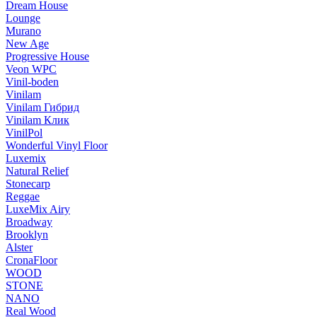
Dream House
Lounge
Murano
New Age
Progressive House
Veon WPC
Vinil-boden
Vinilam
Vinilam Гибрид
Vinilam Клик
VinilPol
Wonderful Vinyl Floor
Luxemix
Natural Relief
Stonecarp
Reggae
LuxeMix Airy
Broadway
Brooklyn
Alster
CronaFloor
WOOD
STONE
NANO
Real Wood