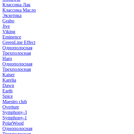
Классика Лак
Классика Масло
Экзотика
Grabo
Jive
Viking
Eminence
GreenLine Effect
Однополосная
Трехполосная
Haro
Однополосная
Трехполосная
Kaiser
Karelia
Dawn
Earth
Spice
Maestro club
Overture
Symphony-3
Symphony-1
PolarWood
Однополосная
Трехполосная