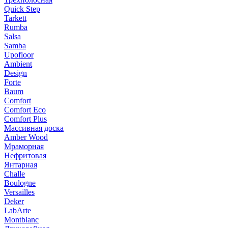
Quick Step
Tarkett
Rumba
Salsa
Samba
Upofloor
Ambient
Design
Forte
Baum
Comfort
Comfort Eco
Comfort Plus
Массивная доска
Amber Wood
Мраморная
Нефритовая
Янтарная
Challe
Boulogne
Versailles
Deker
LabArte
Montblanc