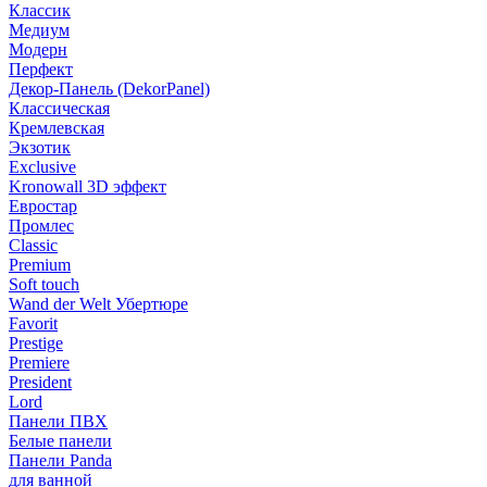
Классик
Медиум
Модерн
Перфект
Декор-Панель (DekorPanel)
Классическая
Кремлевская
Экзотик
Exclusive
Kronowall 3D эффект
Евростар
Промлес
Classic
Premium
Soft touch
Wand der Welt Убертюре
Favorit
Prestige
Premiere
President
Lord
Панели ПВХ
Белые панели
Панели Panda
для ванной