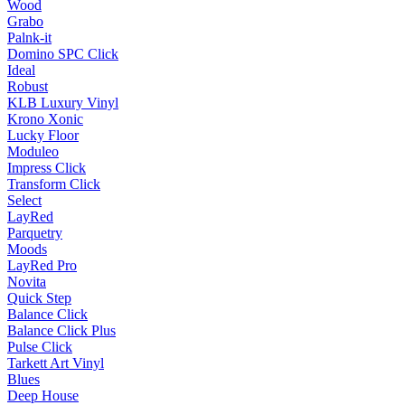
Wood
Grabo
Palnk-it
Domino SPC Click
Ideal
Robust
KLB Luxury Vinyl
Krono Xonic
Lucky Floor
Moduleo
Impress Click
Transform Click
Select
LayRed
Parquetry
Moods
LayRed Pro
Novita
Quick Step
Balance Click
Balance Click Plus
Pulse Click
Tarkett Art Vinyl
Blues
Deep House