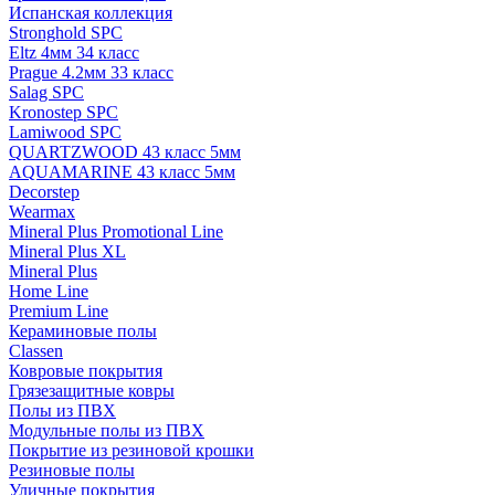
Испанская коллекция
Stronghold SPC
Eltz 4мм 34 класс
Prague 4.2мм 33 класс
Salag SPC
Kronostep SPC
Lamiwood SPC
QUARTZWOOD 43 класс 5мм
AQUAMARINE 43 класс 5мм
Decorstep
Wearmax
Mineral Plus Promotional Line
Mineral Plus XL
Mineral Plus
Home Line
Premium Line
Кераминовые полы
Classen
Ковровые покрытия
Грязезащитные ковры
Полы из ПВХ
Модульные полы из ПВХ
Покрытие из резиновой крошки
Резиновые полы
Уличные покрытия