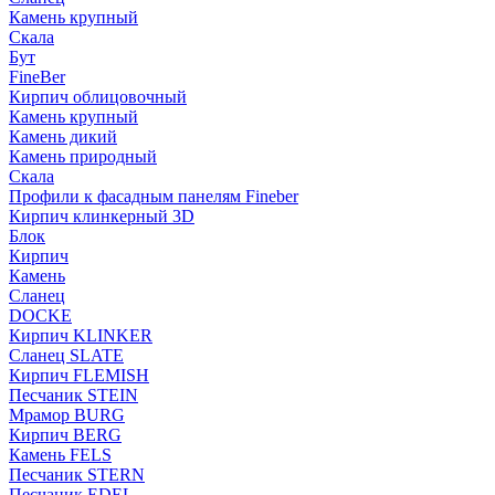
Камень крупный
Скала
Бут
FineBer
Кирпич облицовочный
Камень крупный
Камень дикий
Камень природный
Скала
Профили к фасадным панелям Fineber
Кирпич клинкерный 3D
Блок
Кирпич
Камень
Сланец
DOCKE
Кирпич KLINKER
Сланец SLATE
Кирпич FLEMISH
Пес­ча­ник STEIN
Мрамор BURG
Кирпич BERG
Камень FELS
Пес­ча­ник STERN
Пес­ча­ник EDEL