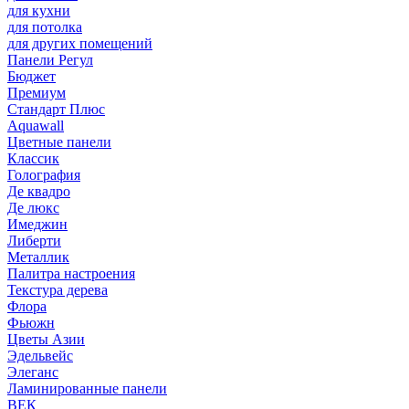
для кухни
для потолка
для других помещений
Панели Регул
Бюджет
Премиум
Стандарт Плюс
Aquawall
Цветные панели
Классик
Голография
Де квадро
Де люкс
Имеджин
Либерти
Металлик
Палитра настроения
Текстура дерева
Флора
Фьюжн
Цветы Азии
Эдельвейс
Элеганс
Ламинированные панели
ВЕК