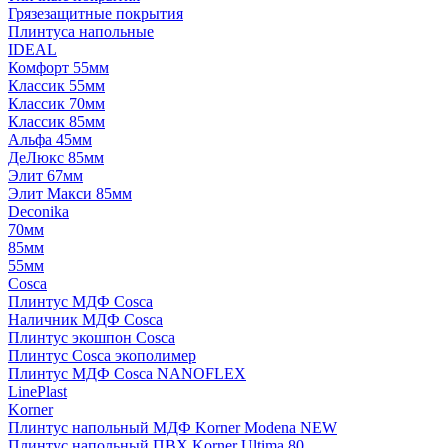
Грязезащитные покрытия
Плинтуса напольные
IDEAL
Комфорт 55мм
Классик 55мм
Классик 70мм
Классик 85мм
Альфа 45мм
ДеЛюкс 85мм
Элит 67мм
Элит Макси 85мм
Deconika
70мм
85мм
55мм
Cosca
Плинтус МДФ Cosca
Наличник МДФ Cosca
Плинтус экошпон Cosca
Плинтус Cosca экополимер
Плинтус МДФ Cosca NANOFLEX
LinePlast
Korner
Плинтус напольный МДФ Korner Modena NEW
Плинтус напольный ПВХ Korner Ultima 80