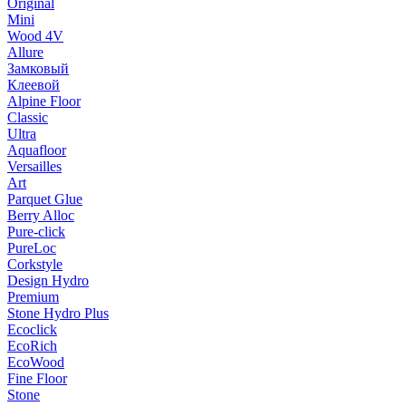
Original
Mini
Wood 4V
Allure
Замковый
Клеевой
Alpine Floor
Classic
Ultra
Aquafloor
Versailles
Art
Parquet Glue
Berry Alloc
Pure-click
PureLoc
Corkstyle
Design Hydro
Premium
Stone Hydro Plus
Ecoclick
EcoRich
EcoWood
Fine Floor
Stone