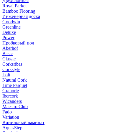
Двухслойная
Royal Parket
Bamboo Flooring
Инженерная доска
Goodwin
Greenline
Deluxe
Power
Пробковый пол
Aberhof
Basic
Classic
Corksribas
Corkstyle
Loft
Natural Cork
Time Parquet
Granorte
Ibercork
Wicanders
Мaestro Club
Fado
Variation
Виниловый ламинат
Aqua-Step