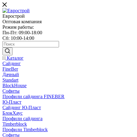
Еврострой
Оптовая компания
Режим работы:
Пн-Пт: 09:00-18:00
Сб: 10:00-14:00
Каталог
Сайдинг
FineBer
Дачный
Standart
BlockHouse
Софиты
Профили сайдинга FINEBER
Ю-Пласт
Сайдинг Ю-Пласт
БлокХаус
Профили сайдинга
Timberblock
Профили Timberblock
Софиты