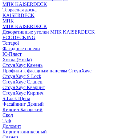
МПК KAISERDECK
Террасная доска
KAISERDECK
МПК
МПК KAISERDECK
Декоративные уголки МПК KAISERDECK
ECODECKING
Terrapol
Фасадные панели
Ю-Пласт
Хокла (Hokla)
СтоунХаус Камень
Профили к фасадным панелям СтоунХаус
СтоунХаус S-Lock
СтоунХаус Сланец
СтоунХаус Кварцит
СтоунХаус Кирпич
S-Lock Щепа
Фасайдинг Дачный
Кирпич Баварский
Скол
Туф
Доломит
Кирпич клинкерный
Сланец