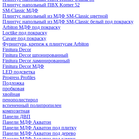
Плинтус напольный ПВХ Korner 52
SM-Classic МДФ
Плинтус напольный из МДФ SM-Classic цветной
Плинтус напольный из МДФ SM-Classic белый под покраску
Arbiton МДФ под покраску
Loctike под покраску
Cavare под покраску
Фурнитура, крепеж к плинтусам Arbiton
Finitura Decor
Finitura Decor шпонированный
Finitura Decor ламинированный
Finitura Decor МДФ
LED подсветка
Progress Profiles
Подложка
пробковая
хвойная
пенополистирол
вспененный полипропилен
композитная
Панели ДВП
Панели МДФ Акватон
Панели МДФ Акватон под плитку
Панели МДФ Акватон под дерево
Панели МДФ Акватон под камень