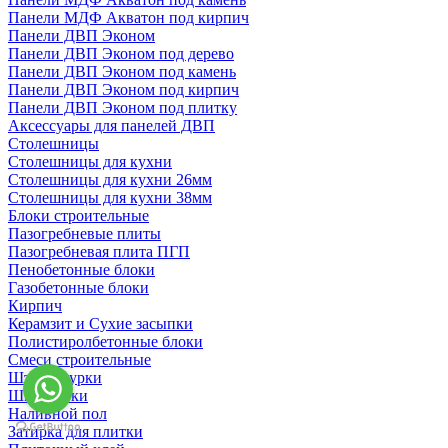
Панели МДФ Акватон под кирпич
Панели ДВП Эконом
Панели ДВП Эконом под дерево
Панели ДВП Эконом под камень
Панели ДВП Эконом под кирпич
Панели ДВП Эконом под плитку
Аксессуары для панелей ДВП
Столешницы
Столешницы для кухни
Столешницы для кухни 26мм
Столешницы для кухни 38мм
Блоки строительные
Пазогребневые плиты
Пазогребневая плита ПГП
Пенобетонные блоки
Газобетонные блоки
Кирпич
Керамзит и Сухие засыпки
Полистиролбетонные блоки
Смеси строительные
Штукартурки
Шпаклевки
Наливной пол
Затирка для плитки