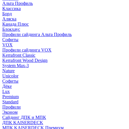
Альта Профиль
Классика
Борд
Аляска
Канада Плюс
Блокхаус
Профили сайдинга Альта Профиль
Софиты
VOX
Профили сайдинга VOX
Kerrafront Classic
Kerrafront Wood Design
System Max-3
Nature
Unicolor
Софиты
Дёке
Lux
Premium
Standard
Профили
Эконом
Сайдинг ДПК и МПК
ДПК KAISERDECK
МПК KAISERDECK Премиум