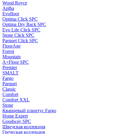
Wood Royce
Aplha
Evofloor
Optima Click SPC
Optima Dry Back SPC
Evo Life Click SPC
Stone Click SPC
Parquet Click SPC
FloorAge
Forest
Mountain
A+Floor SPC
Premier
SMALT
Fargo
Parquet
Classic
Comfort
Comfort XXL
Stone
Кварцевый плинтус Fargo
Home Expert
Goodway SPC
Шведская коллекция
Греческая коллекция