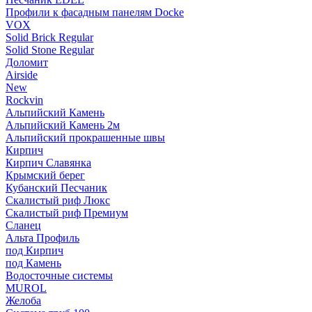
Профили к фасадным панелям Docke
VOX
Solid Brick Regular
Solid Stone Regular
Доломит
Airside
New
Rockvin
Альпийский Камень
Альпийский Камень 2м
Альпийский прокрашенные швы
Кирпич
Кирпич Славянка
Крымский берег
Кубанский Песчаник
Скалистый риф Люкс
Скалистый риф Премиум
Сланец
Альта Профиль
под Кирпич
под Камень
Водосточные системы
MUROL
Желоба