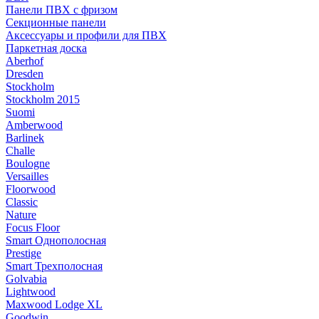
Панели ПВХ с фризом
Секционные панели
Аксессуары и профили для ПВХ
Паркетная доска
Aberhof
Dresden
Stockholm
Stockholm 2015
Suomi
Amberwood
Barlinek
Challe
Boulogne
Versailles
Floorwood
Classic
Nature
Focus Floor
Smart Однополосная
Prestige
Smart Трехполосная
Golvabia
Lightwood
Maxwood Lodge XL
Goodwin