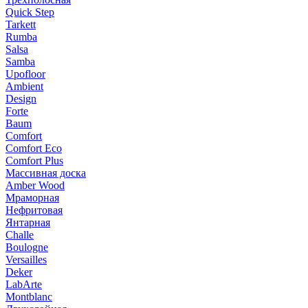
Quick Step
Tarkett
Rumba
Salsa
Samba
Upofloor
Ambient
Design
Forte
Baum
Comfort
Comfort Eco
Comfort Plus
Массивная доска
Amber Wood
Мраморная
Нефритовая
Янтарная
Challe
Boulogne
Versailles
Deker
LabArte
Montblanc