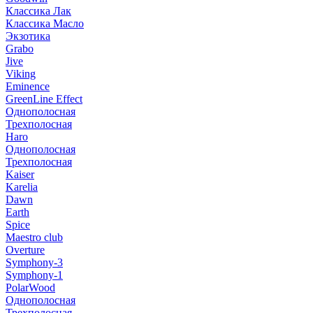
Классика Лак
Классика Масло
Экзотика
Grabo
Jive
Viking
Eminence
GreenLine Effect
Однополосная
Трехполосная
Haro
Однополосная
Трехполосная
Kaiser
Karelia
Dawn
Earth
Spice
Maestro club
Overture
Symphony-3
Symphony-1
PolarWood
Однополосная
Трехполосная