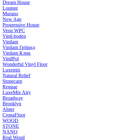
Dream House
Lounge
Murano
New Age
Progressive House
Veon WPC
Vinil-boden
Vinilam
Vinilam Гибрид
Vinilam Клик
VinilPol
Wonderful Vinyl Floor
Luxemix
Natural Relief
Stonecarp
Reggae
LuxeMix Airy
Broadway
Brooklyn
Alster
CronaFloor
WOOD
STONE
NANO
Real Wood