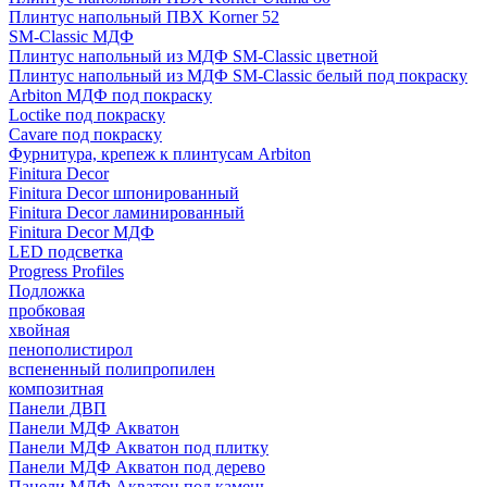
Плинтус напольный ПВХ Korner 52
SM-Classic МДФ
Плинтус напольный из МДФ SM-Classic цветной
Плинтус напольный из МДФ SM-Classic белый под покраску
Arbiton МДФ под покраску
Loctike под покраску
Cavare под покраску
Фурнитура, крепеж к плинтусам Arbiton
Finitura Decor
Finitura Decor шпонированный
Finitura Decor ламинированный
Finitura Decor МДФ
LED подсветка
Progress Profiles
Подложка
пробковая
хвойная
пенополистирол
вспененный полипропилен
композитная
Панели ДВП
Панели МДФ Акватон
Панели МДФ Акватон под плитку
Панели МДФ Акватон под дерево
Панели МДФ Акватон под камень