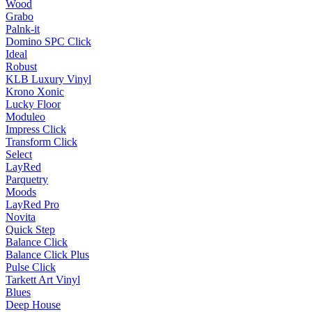
Wood
Grabo
Palnk-it
Domino SPC Click
Ideal
Robust
KLB Luxury Vinyl
Krono Xonic
Lucky Floor
Moduleo
Impress Click
Transform Click
Select
LayRed
Parquetry
Moods
LayRed Pro
Novita
Quick Step
Balance Click
Balance Click Plus
Pulse Click
Tarkett Art Vinyl
Blues
Deep House