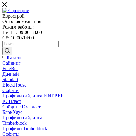
Еврострой
Оптовая компания
Режим работы:
Пн-Пт: 09:00-18:00
Сб: 10:00-14:00
Каталог
Сайдинг
FineBer
Дачный
Standart
BlockHouse
Софиты
Профили сайдинга FINEBER
Ю-Пласт
Сайдинг Ю-Пласт
БлокХаус
Профили сайдинга
Timberblock
Профили Timberblock
Софиты