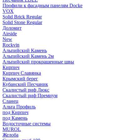
Профили к фасадным панелям Docke
VOX
Solid Brick Regular
Solid Stone Regular
Доломит
Airside
New
Rockvin
Альпийский Камень
Альпийский Камень 2м
Альпийский прокрашенные швы
Кирпич
Кирпич Славянка
Крымский берег
Кубанский Песчаник
Скалистый риф Люкс
Скалистый риф Премиум
Сланец
Альта Профиль
под Кирпич
под Камень
Водосточные системы
MUROL
Желоба