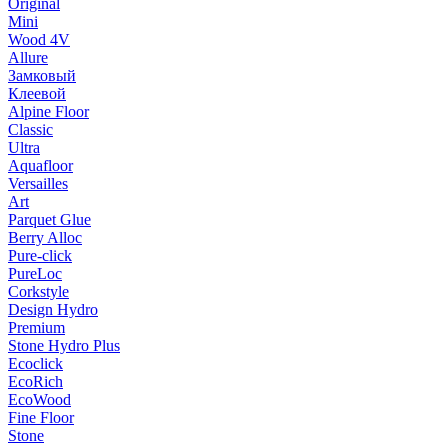
Original
Mini
Wood 4V
Allure
Замковый
Клеевой
Alpine Floor
Classic
Ultra
Aquafloor
Versailles
Art
Parquet Glue
Berry Alloc
Pure-click
PureLoc
Corkstyle
Design Hydro
Premium
Stone Hydro Plus
Ecoclick
EcoRich
EcoWood
Fine Floor
Stone