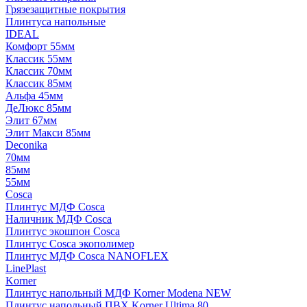
Грязезащитные покрытия
Плинтуса напольные
IDEAL
Комфорт 55мм
Классик 55мм
Классик 70мм
Классик 85мм
Альфа 45мм
ДеЛюкс 85мм
Элит 67мм
Элит Макси 85мм
Deconika
70мм
85мм
55мм
Cosca
Плинтус МДФ Cosca
Наличник МДФ Cosca
Плинтус экошпон Cosca
Плинтус Cosca экополимер
Плинтус МДФ Cosca NANOFLEX
LinePlast
Korner
Плинтус напольный МДФ Korner Modena NEW
Плинтус напольный ПВХ Korner Ultima 80