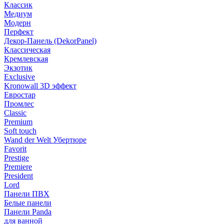
Классик
Медиум
Модерн
Перфект
Декор-Панель (DekorPanel)
Классическая
Кремлевская
Экзотик
Exclusive
Kronowall 3D эффект
Евростар
Промлес
Classic
Premium
Soft touch
Wand der Welt Убертюре
Favorit
Prestige
Premiere
President
Lord
Панели ПВХ
Белые панели
Панели Panda
для ванной