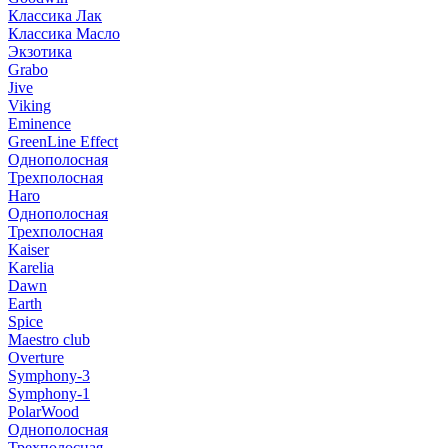
Классика Лак
Классика Масло
Экзотика
Grabo
Jive
Viking
Eminence
GreenLine Effect
Однополосная
Трехполосная
Haro
Однополосная
Трехполосная
Kaiser
Karelia
Dawn
Earth
Spice
Maestro club
Overture
Symphony-3
Symphony-1
PolarWood
Однополосная
Трехполосная