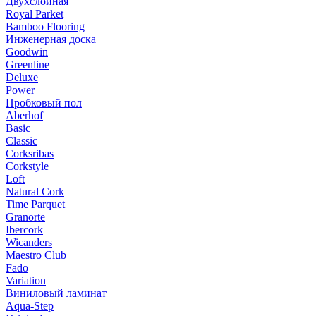
Двухслойная
Royal Parket
Bamboo Flooring
Инженерная доска
Goodwin
Greenline
Deluxe
Power
Пробковый пол
Aberhof
Basic
Classic
Corksribas
Corkstyle
Loft
Natural Cork
Time Parquet
Granorte
Ibercork
Wicanders
Мaestro Club
Fado
Variation
Виниловый ламинат
Aqua-Step