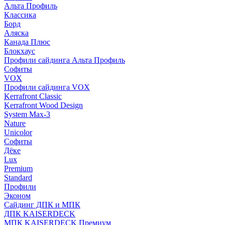
Альта Профиль
Классика
Борд
Аляска
Канада Плюс
Блокхаус
Профили сайдинга Альта Профиль
Софиты
VOX
Профили сайдинга VOX
Kerrafront Classic
Kerrafront Wood Design
System Max-3
Nature
Unicolor
Софиты
Дёке
Lux
Premium
Standard
Профили
Эконом
Сайдинг ДПК и МПК
ДПК KAISERDECK
МПК KAISERDECK Премиум