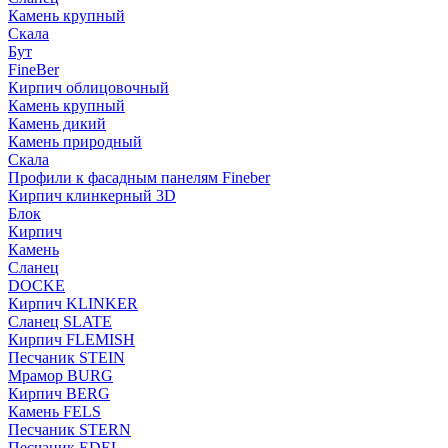
Камень крупный
Скала
Бут
FineBer
Кирпич облицовочный
Камень крупный
Камень дикий
Камень природный
Скала
Профили к фасадным панелям Fineber
Кирпич клинкерный 3D
Блок
Кирпич
Камень
Сланец
DOCKE
Кирпич KLINKER
Сланец SLATE
Кирпич FLEMISH
Пес­ча­ник STEIN
Мрамор BURG
Кирпич BERG
Камень FELS
Пес­ча­ник STERN
Пес­ча­ник EDEL