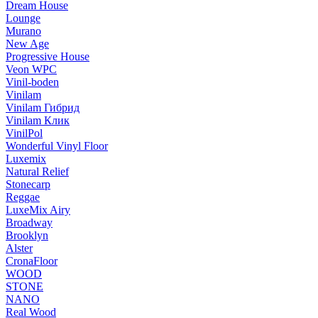
Dream House
Lounge
Murano
New Age
Progressive House
Veon WPC
Vinil-boden
Vinilam
Vinilam Гибрид
Vinilam Клик
VinilPol
Wonderful Vinyl Floor
Luxemix
Natural Relief
Stonecarp
Reggae
LuxeMix Airy
Broadway
Brooklyn
Alster
CronaFloor
WOOD
STONE
NANO
Real Wood