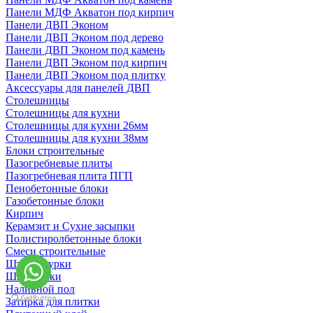
Панели МДФ Акватон под кирпич
Панели ДВП Эконом
Панели ДВП Эконом под дерево
Панели ДВП Эконом под камень
Панели ДВП Эконом под кирпич
Панели ДВП Эконом под плитку
Аксессуары для панелей ДВП
Столешницы
Столешницы для кухни
Столешницы для кухни 26мм
Столешницы для кухни 38мм
Блоки строительные
Пазогребневые плиты
Пазогребневая плита ПГП
Пенобетонные блоки
Газобетонные блоки
Кирпич
Керамзит и Сухие засыпки
Полистиролбетонные блоки
Смеси строительные
Штукартурки
Шпаклевки
Наливной пол
Затирка для плитки