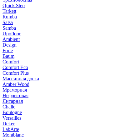
Quick Step
Tarkett
Rumba
Salsa
Samba
Upofloor
Ambient
Design
Forte
Baum
Comfort
Comfort Eco
Comfort Plus
Массивная доска
Amber Wood
Мраморная
Нефритовая
Янтарная
Challe
Boulogne
Versailles
Deker
LabArte
Montblanc