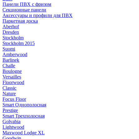
Панели ПВХ с фризом
Секционные панели
Аксессуары и профили для ПВХ
Паркетная доска
Aberhof
Dresden
Stockholm
Stockholm 2015
Suomi
Amberwood
Barlinek
Challe
Boulogne
Versailles
Floorwood
Classic
Nature
Focus Floor
Smart Однополосная
Prestige
Smart Трехполосная
Golvabia
Lightwood
Maxwood Lodge XL
Goodwin