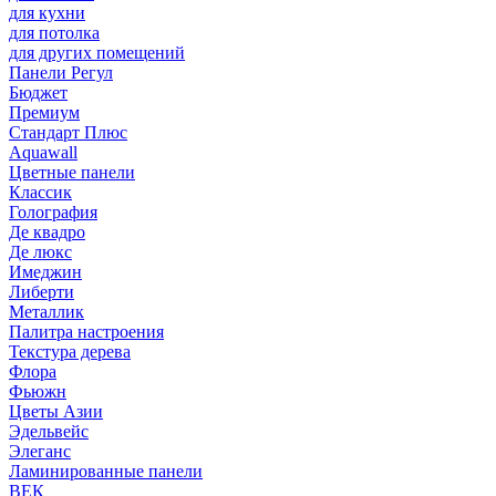
для кухни
для потолка
для других помещений
Панели Регул
Бюджет
Премиум
Стандарт Плюс
Aquawall
Цветные панели
Классик
Голография
Де квадро
Де люкс
Имеджин
Либерти
Металлик
Палитра настроения
Текстура дерева
Флора
Фьюжн
Цветы Азии
Эдельвейс
Элеганс
Ламинированные панели
ВЕК