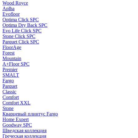
Wood Royce
Aplha
Evofloor
Optima Click SPC
Optima Dry Back SPC
Evo Life Click SPC
Stone Click SPC
Parquet Click SPC
FloorAge
Forest
Mountain
A+Floor SPC
Premier
SMALT
Fargo
Parquet
Classic
Comfort
Comfort XXL
Stone
Кварцевый плинтус Fargo
Home Expert
Goodway SPC
Шведская коллекция
Греческая коллекция