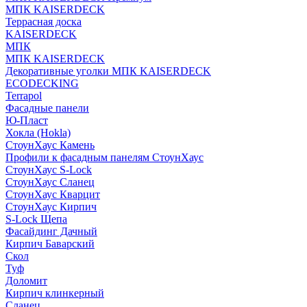
МПК KAISERDECK
Террасная доска
KAISERDECK
МПК
МПК KAISERDECK
Декоративные уголки МПК KAISERDECK
ECODECKING
Terrapol
Фасадные панели
Ю-Пласт
Хокла (Hokla)
СтоунХаус Камень
Профили к фасадным панелям СтоунХаус
СтоунХаус S-Lock
СтоунХаус Сланец
СтоунХаус Кварцит
СтоунХаус Кирпич
S-Lock Щепа
Фасайдинг Дачный
Кирпич Баварский
Скол
Туф
Доломит
Кирпич клинкерный
Сланец