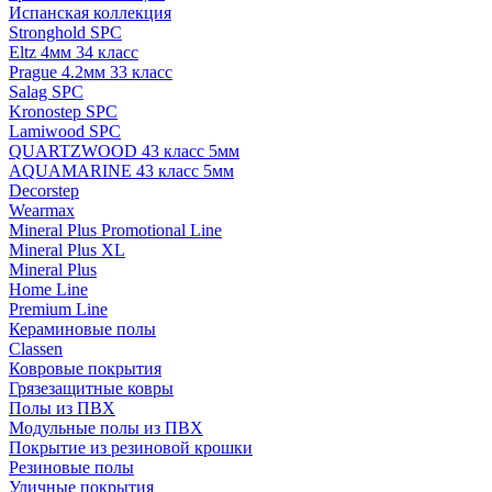
Испанская коллекция
Stronghold SPC
Eltz 4мм 34 класс
Prague 4.2мм 33 класс
Salag SPC
Kronostep SPC
Lamiwood SPC
QUARTZWOOD 43 класс 5мм
AQUAMARINE 43 класс 5мм
Decorstep
Wearmax
Mineral Plus Promotional Line
Mineral Plus XL
Mineral Plus
Home Line
Premium Line
Кераминовые полы
Classen
Ковровые покрытия
Грязезащитные ковры
Полы из ПВХ
Модульные полы из ПВХ
Покрытие из резиновой крошки
Резиновые полы
Уличные покрытия