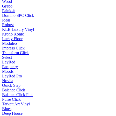
Wood
Grabo
Palnk-it
Domino SPC Click
Ideal
Robust
KLB Luxury Vinyl
Krono Xonic
Lucky Floor
Moduleo
Impress Click
Transform Click
Select
LayRed
Parquetry
Moods
LayRed Pro
Novita
Quick Step
Balance Click
Balance Click Plus
Pulse Click
Tarkett Art Vinyl
Blues
Deep House