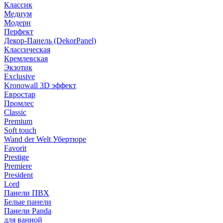
Классик
Медиум
Модерн
Перфект
Декор-Панель (DekorPanel)
Классическая
Кремлевская
Экзотик
Exclusive
Kronowall 3D эффект
Евростар
Промлес
Classic
Premium
Soft touch
Wand der Welt Убертюре
Favorit
Prestige
Premiere
President
Lord
Панели ПВХ
Белые панели
Панели Panda
для ванной