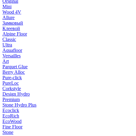
Original
Mini
Wood 4V
Allure
Замковый
Клеевой
Alpine Floor
Classic
Ultra
Aquafloor
Versailles
Art
Parquet Glue
Berry Alloc
Pure-click
PureLoc
Corkstyle
Design Hydro
Premium
Stone Hydro Plus
Ecoclick
EcoRich
EcoWood
Fine Floor
Stone