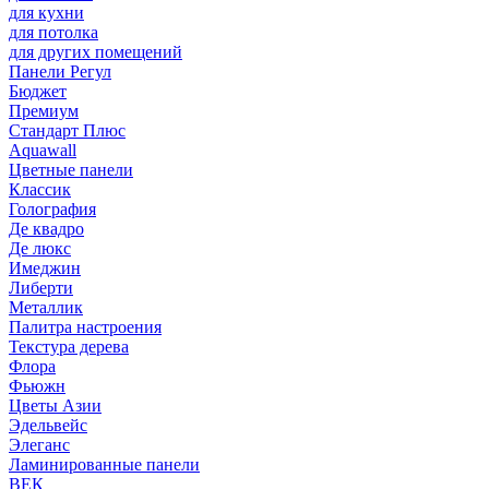
для кухни
для потолка
для других помещений
Панели Регул
Бюджет
Премиум
Стандарт Плюс
Aquawall
Цветные панели
Классик
Голография
Де квадро
Де люкс
Имеджин
Либерти
Металлик
Палитра настроения
Текстура дерева
Флора
Фьюжн
Цветы Азии
Эдельвейс
Элеганс
Ламинированные панели
ВЕК