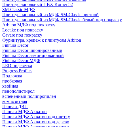
Плинтус напольный ПВХ Korner 52
SM-Classic МДФ
Плинтус напольный из МДФ SM-Classic цветной
Плинтус напольный из МДФ SM-Classic белый под покраску
Arbiton МДФ под покраску
Loctike под покраску
Cavare под покраску
Фурнитура, крепеж к плинтусам Arbiton
Finitura Decor
Finitura Decor шпонированный
Finitura Decor ламинированный
Finitura Decor МДФ
LED подсветка
Progress Profiles
Подложка
пробковая
хвойная
пенополистирол
вспененный полипропилен
композитная
Панели ДВП
Панели МДФ Акватон
Панели МДФ Акватон под плитку
Панели МДФ Акватон под дерево
Панели МДФ Акватон под камень