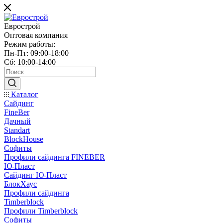
Еврострой
Оптовая компания
Режим работы:
Пн-Пт: 09:00-18:00
Сб: 10:00-14:00
Каталог
Сайдинг
FineBer
Дачный
Standart
BlockHouse
Софиты
Профили сайдинга FINEBER
Ю-Пласт
Сайдинг Ю-Пласт
БлокХаус
Профили сайдинга
Timberblock
Профили Timberblock
Софиты