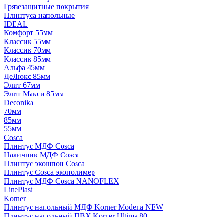
Грязезащитные покрытия
Плинтуса напольные
IDEAL
Комфорт 55мм
Классик 55мм
Классик 70мм
Классик 85мм
Альфа 45мм
ДеЛюкс 85мм
Элит 67мм
Элит Макси 85мм
Deconika
70мм
85мм
55мм
Cosca
Плинтус МДФ Cosca
Наличник МДФ Cosca
Плинтус экошпон Cosca
Плинтус Cosca экополимер
Плинтус МДФ Cosca NANOFLEX
LinePlast
Korner
Плинтус напольный МДФ Korner Modena NEW
Плинтус напольный ПВХ Korner Ultima 80