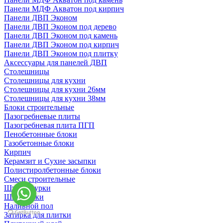
Панели МДФ Акватон под кирпич
Панели ДВП Эконом
Панели ДВП Эконом под дерево
Панели ДВП Эконом под камень
Панели ДВП Эконом под кирпич
Панели ДВП Эконом под плитку
Аксессуары для панелей ДВП
Столешницы
Столешницы для кухни
Столешницы для кухни 26мм
Столешницы для кухни 38мм
Блоки строительные
Пазогребневые плиты
Пазогребневая плита ПГП
Пенобетонные блоки
Газобетонные блоки
Кирпич
Керамзит и Сухие засыпки
Полистиролбетонные блоки
Смеси строительные
Штукартурки
Шпаклевки
Наливной пол
Затирка для плитки