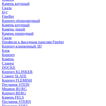
Камень крупный
Скала
Бут
FineBer
Кирпич облицовочный
Камень крупный
Камень дикий
Камень природный
Скала
Профили к фасадным панелям Fineber
Кирпич клинкерный 3D
Блок
Кирпич
Камень
Сланец
DOCKE
Кирпич KLINKER
Сланец SLATE
Кирпич FLEMISH
Пес­ча­ник STEIN
Мрамор BURG
Кирпич BERG
Камень FELS
Пес­ча­ник STERN
Пес­ча­ник EDEL