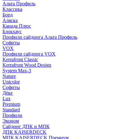
Альта Профиль
Классика
Борд
Аляска
Канада Плюс
Блокхаус
Профили сайдинга Альта Профиль
Софиты
VOX
Профили сайдинга VOX
Kerrafront Classic
Kerrafront Wood Design
System Max-3
Nature
Unicolor
Софиты
Дёке
Lux
Premium
Standard
Профили
Эконом
Сайдинг ДПК и МПК
ДПК KAISERDECK
МПК KAISERDECK Премиум