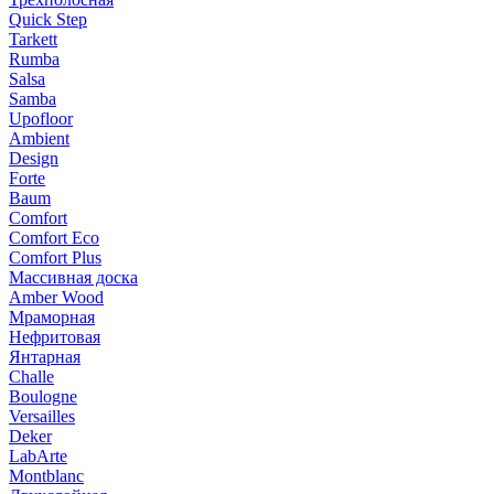
Quick Step
Tarkett
Rumba
Salsa
Samba
Upofloor
Ambient
Design
Forte
Baum
Comfort
Comfort Eco
Comfort Plus
Массивная доска
Amber Wood
Мраморная
Нефритовая
Янтарная
Challe
Boulogne
Versailles
Deker
LabArte
Montblanc