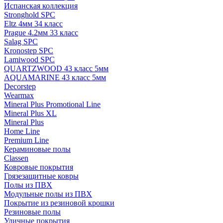
Испанская коллекция
Stronghold SPC
Eltz 4мм 34 класс
Prague 4.2мм 33 класс
Salag SPC
Kronostep SPC
Lamiwood SPC
QUARTZWOOD 43 класс 5мм
AQUAMARINE 43 класс 5мм
Decorstep
Wearmax
Mineral Plus Promotional Line
Mineral Plus XL
Mineral Plus
Home Line
Premium Line
Кераминовые полы
Classen
Ковровые покрытия
Грязезащитные ковры
Полы из ПВХ
Модульные полы из ПВХ
Покрытие из резиновой крошки
Резиновые полы
Уличные покрытия