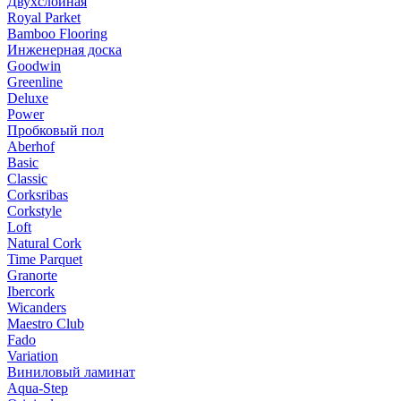
Двухслойная
Royal Parket
Bamboo Flooring
Инженерная доска
Goodwin
Greenline
Deluxe
Power
Пробковый пол
Aberhof
Basic
Classic
Corksribas
Corkstyle
Loft
Natural Cork
Time Parquet
Granorte
Ibercork
Wicanders
Мaestro Club
Fado
Variation
Виниловый ламинат
Aqua-Step