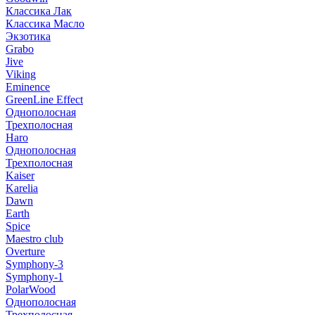
Классика Лак
Классика Масло
Экзотика
Grabo
Jive
Viking
Eminence
GreenLine Effect
Однополосная
Трехполосная
Haro
Однополосная
Трехполосная
Kaiser
Karelia
Dawn
Earth
Spice
Maestro club
Overture
Symphony-3
Symphony-1
PolarWood
Однополосная
Трехполосная