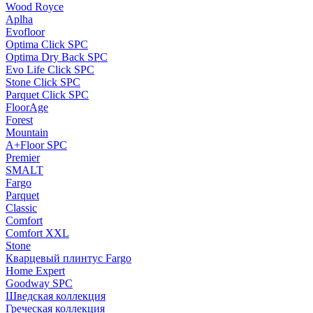
Wood Royce
Aplha
Evofloor
Optima Click SPC
Optima Dry Back SPC
Evo Life Click SPC
Stone Click SPC
Parquet Click SPC
FloorAge
Forest
Mountain
A+Floor SPC
Premier
SMALT
Fargo
Parquet
Classic
Comfort
Comfort XXL
Stone
Кварцевый плинтус Fargo
Home Expert
Goodway SPC
Шведская коллекция
Греческая коллекция