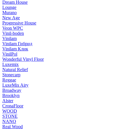
Dream House
Lounge
Murano
New Age
Progressive House
Veon WPC
Vinil-boden
Vinilam
Vinilam Гибрид
Vinilam Клик
VinilPol
Wonderful Vinyl Floor
Luxemix
Natural Relief
Stonecarp
Reggae
LuxeMix Airy
Broadway
Brooklyn
Alster
CronaFloor
WOOD
STONE
NANO
Real Wood