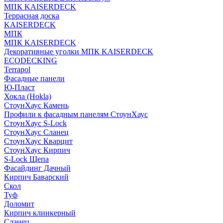
МПК KAISERDECK
Террасная доска
KAISERDECK
МПК
МПК KAISERDECK
Декоративные уголки МПК KAISERDECK
ECODECKING
Terrapol
Фасадные панели
Ю-Пласт
Хокла (Hokla)
СтоунХаус Камень
Профили к фасадным панелям СтоунХаус
СтоунХаус S-Lock
СтоунХаус Сланец
СтоунХаус Кварцит
СтоунХаус Кирпич
S-Lock Щепа
Фасайдинг Дачный
Кирпич Баварский
Скол
Туф
Доломит
Кирпич клинкерный
Сланец