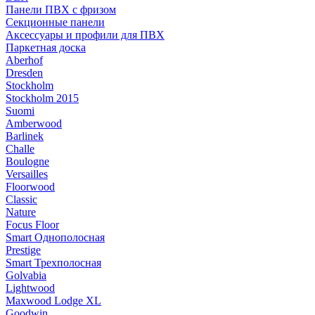
Панели ПВХ с фризом
Секционные панели
Аксессуары и профили для ПВХ
Паркетная доска
Aberhof
Dresden
Stockholm
Stockholm 2015
Suomi
Amberwood
Barlinek
Challe
Boulogne
Versailles
Floorwood
Classic
Nature
Focus Floor
Smart Однополосная
Prestige
Smart Трехполосная
Golvabia
Lightwood
Maxwood Lodge XL
Goodwin