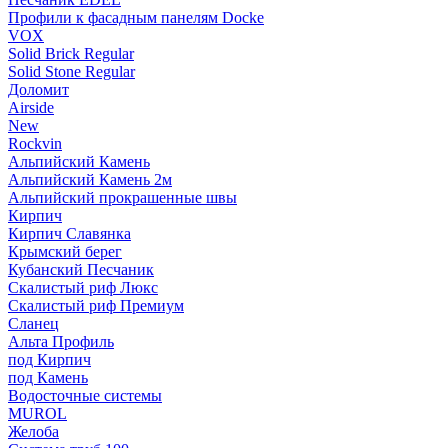
Профили к фасадным панелям Docke
VOX
Solid Brick Regular
Solid Stone Regular
Доломит
Airside
New
Rockvin
Альпийский Камень
Альпийский Камень 2м
Альпийский прокрашенные швы
Кирпич
Кирпич Славянка
Крымский берег
Кубанский Песчаник
Скалистый риф Люкс
Скалистый риф Премиум
Сланец
Альта Профиль
под Кирпич
под Камень
Водосточные системы
MUROL
Желоба