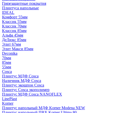
Грязезащитные покрытия
Плинтуса напольные
IDEAL
Комфорт 55мм
Классик 55мм
Классик 70мм
Классик 85мм
Альфа 45мм
ДеЛюкс 85мм
Элит 67мм
Элит Макси 85мм
Deconika
70мм
85мм
55мм
Cosca
Плинтус МДФ Cosca
Наличник МДФ Cosca
Плинтус экошпон Cosca
Плинтус Cosca экополимер
Плинтус МДФ Cosca NANOFLEX
LinePlast
Korner
Плинтус напольный МДФ Korner Modena NEW
Плинтус напольный ПВХ Korner Ultima 80