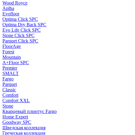
Wood Royce
Aplha
Evofloor
Optima Click SPC
Optima Dry Back SPC
Evo Life Click SPC
Stone Click SPC
Parquet Click SPC
FloorAge
Forest
Mountain
A+Floor SPC
Premier
SMALT
Fargo
Parquet
Classic
Comfort
Comfort XXL
Stone
Кварцевый плинтус Fargo
Home Expert
Goodway SPC
Шведская коллекция
Греческая коллекция