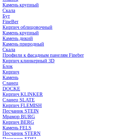
Камень крупный
Скала
Бут
FineBer
Кирпич облицовочный
Камень крупный
Камень дикий
Камень природный
Скала
Профили к фасадным панелям Fineber
Кирпич клинкерный 3D
Блок
Кирпич
Камень
Сланец
DOCKE
Кирпич KLINKER
Сланец SLATE
Кирпич FLEMISH
Пес­ча­ник STEIN
Мрамор BURG
Кирпич BERG
Камень FELS
Пес­ча­ник STERN
Пес­ча­ник EDEL