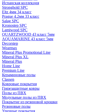
Испанская коллекция
Stronghold SPC
Eltz 4мм 34 класс
Prague 4.2мм 33 класс
Salag SPC
Kronostep SPC
Lamiwood SPC
QUARTZWOOD 43 класс 5мм
AQUAMARINE 43 класс 5мм
Decorstep
Wearmax
Mineral Plus Promotional Line
Mineral Plus XL
Mineral Plus
Home Line
Premium Line
Кераминовые полы
Classen
Ковровые покрытия
Грязезащитные ковры
Полы из ПВХ
Модульные полы из ПВХ
Покрытие из резиновой крошки
Резиновые полы
Уличные покрытия