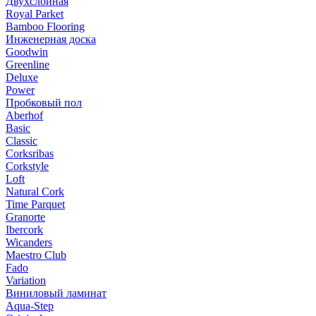
Двухслойная
Royal Parket
Bamboo Flooring
Инженерная доска
Goodwin
Greenline
Deluxe
Power
Пробковый пол
Aberhof
Basic
Classic
Corksribas
Corkstyle
Loft
Natural Cork
Time Parquet
Granorte
Ibercork
Wicanders
Мaestro Club
Fado
Variation
Виниловый ламинат
Aqua-Step