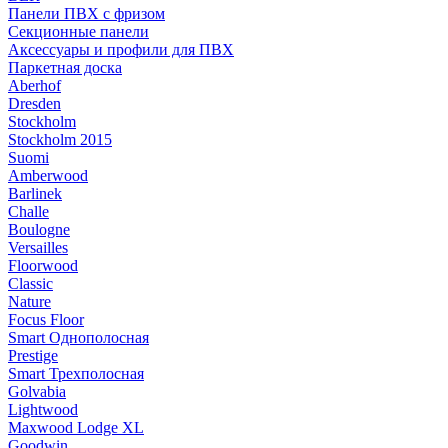
Панели ПВХ с фризом
Секционные панели
Аксессуары и профили для ПВХ
Паркетная доска
Aberhof
Dresden
Stockholm
Stockholm 2015
Suomi
Amberwood
Barlinek
Challe
Boulogne
Versailles
Floorwood
Classic
Nature
Focus Floor
Smart Однополосная
Prestige
Smart Трехполосная
Golvabia
Lightwood
Maxwood Lodge XL
Goodwin