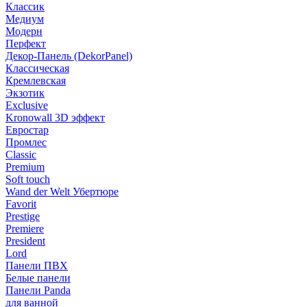
Классик
Медиум
Модерн
Перфект
Декор-Панель (DekorPanel)
Классическая
Кремлевская
Экзотик
Exclusive
Kronowall 3D эффект
Евростар
Промлес
Classic
Premium
Soft touch
Wand der Welt Убертюре
Favorit
Prestige
Premiere
President
Lord
Панели ПВХ
Белые панели
Панели Panda
для ванной