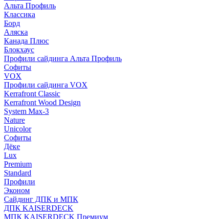
Альта Профиль
Классика
Борд
Аляска
Канада Плюс
Блокхаус
Профили сайдинга Альта Профиль
Софиты
VOX
Профили сайдинга VOX
Kerrafront Classic
Kerrafront Wood Design
System Max-3
Nature
Unicolor
Софиты
Дёке
Lux
Premium
Standard
Профили
Эконом
Сайдинг ДПК и МПК
ДПК KAISERDECK
МПК KAISERDECK Премиум