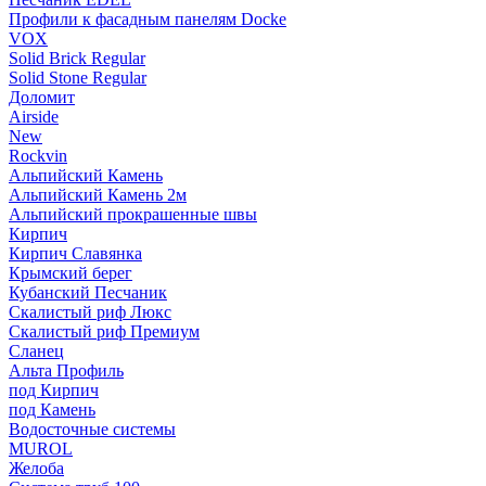
Профили к фасадным панелям Docke
VOX
Solid Brick Regular
Solid Stone Regular
Доломит
Airside
New
Rockvin
Альпийский Камень
Альпийский Камень 2м
Альпийский прокрашенные швы
Кирпич
Кирпич Славянка
Крымский берег
Кубанский Песчаник
Скалистый риф Люкс
Скалистый риф Премиум
Сланец
Альта Профиль
под Кирпич
под Камень
Водосточные системы
MUROL
Желоба