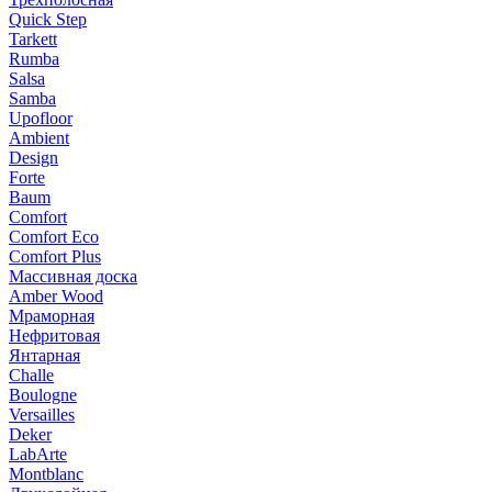
Quick Step
Tarkett
Rumba
Salsa
Samba
Upofloor
Ambient
Design
Forte
Baum
Comfort
Comfort Eco
Comfort Plus
Массивная доска
Amber Wood
Мраморная
Нефритовая
Янтарная
Challe
Boulogne
Versailles
Deker
LabArte
Montblanc