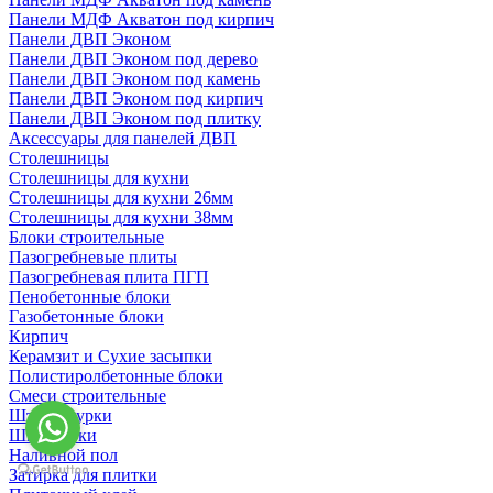
Панели МДФ Акватон под кирпич
Панели ДВП Эконом
Панели ДВП Эконом под дерево
Панели ДВП Эконом под камень
Панели ДВП Эконом под кирпич
Панели ДВП Эконом под плитку
Аксессуары для панелей ДВП
Столешницы
Столешницы для кухни
Столешницы для кухни 26мм
Столешницы для кухни 38мм
Блоки строительные
Пазогребневые плиты
Пазогребневая плита ПГП
Пенобетонные блоки
Газобетонные блоки
Кирпич
Керамзит и Сухие засыпки
Полистиролбетонные блоки
Смеси строительные
Штукартурки
Шпаклевки
Наливной пол
Затирка для плитки