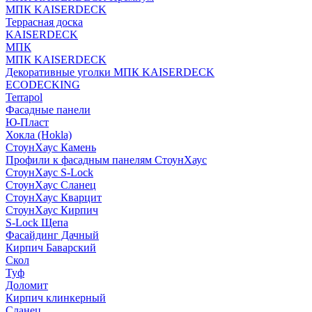
МПК KAISERDECK
Террасная доска
KAISERDECK
МПК
МПК KAISERDECK
Декоративные уголки МПК KAISERDECK
ECODECKING
Terrapol
Фасадные панели
Ю-Пласт
Хокла (Hokla)
СтоунХаус Камень
Профили к фасадным панелям СтоунХаус
СтоунХаус S-Lock
СтоунХаус Сланец
СтоунХаус Кварцит
СтоунХаус Кирпич
S-Lock Щепа
Фасайдинг Дачный
Кирпич Баварский
Скол
Туф
Доломит
Кирпич клинкерный
Сланец