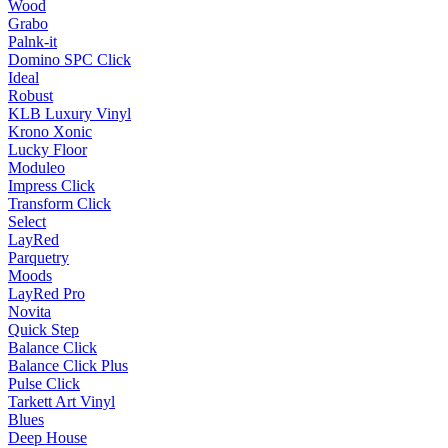
Wood
Grabo
Palnk-it
Domino SPC Click
Ideal
Robust
KLB Luxury Vinyl
Krono Xonic
Lucky Floor
Moduleo
Impress Click
Transform Click
Select
LayRed
Parquetry
Moods
LayRed Pro
Novita
Quick Step
Balance Click
Balance Click Plus
Pulse Click
Tarkett Art Vinyl
Blues
Deep House