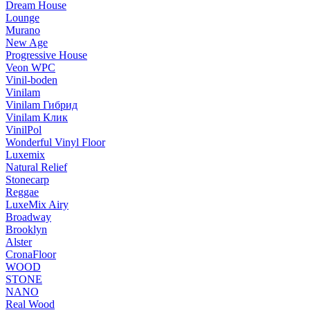
Dream House
Lounge
Murano
New Age
Progressive House
Veon WPC
Vinil-boden
Vinilam
Vinilam Гибрид
Vinilam Клик
VinilPol
Wonderful Vinyl Floor
Luxemix
Natural Relief
Stonecarp
Reggae
LuxeMix Airy
Broadway
Brooklyn
Alster
CronaFloor
WOOD
STONE
NANO
Real Wood