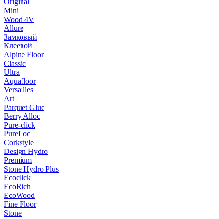
Original
Mini
Wood 4V
Allure
Замковый
Клеевой
Alpine Floor
Classic
Ultra
Aquafloor
Versailles
Art
Parquet Glue
Berry Alloc
Pure-click
PureLoc
Corkstyle
Design Hydro
Premium
Stone Hydro Plus
Ecoclick
EcoRich
EcoWood
Fine Floor
Stone