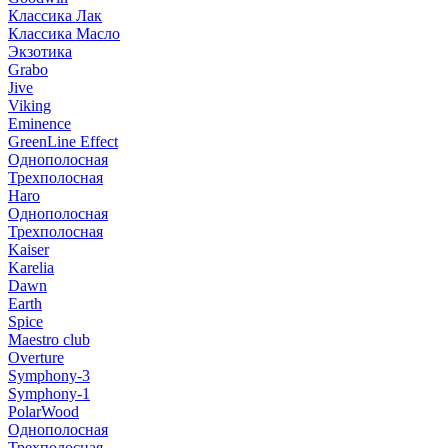
Классика Лак
Классика Масло
Экзотика
Grabo
Jive
Viking
Eminence
GreenLine Effect
Однополосная
Трехполосная
Haro
Однополосная
Трехполосная
Kaiser
Karelia
Dawn
Earth
Spice
Maestro club
Overture
Symphony-3
Symphony-1
PolarWood
Однополосная
Трехполосная