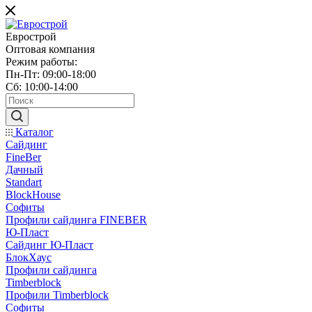
Еврострой
Оптовая компания
Режим работы:
Пн-Пт: 09:00-18:00
Сб: 10:00-14:00
Каталог
Сайдинг
FineBer
Дачный
Standart
BlockHouse
Софиты
Профили сайдинга FINEBER
Ю-Пласт
Сайдинг Ю-Пласт
БлокХаус
Профили сайдинга
Timberblock
Профили Timberblock
Софиты