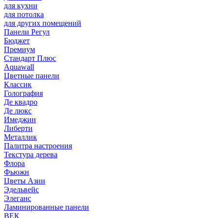
для кухни
для потолка
для других помещений
Панели Регул
Бюджет
Премиум
Стандарт Плюс
Aquawall
Цветные панели
Классик
Голография
Де квадро
Де люкс
Имеджин
Либерти
Металлик
Палитра настроения
Текстура дерева
Флора
Фьюжн
Цветы Азии
Эдельвейс
Элеганс
Ламинированные панели
ВЕК