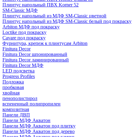
Плинтус напольный ПВХ Korner 52
SM-Classic МДФ
Плинтус напольный из МДФ SM-Classic цветной
Плинтус напольный из МДФ SM-Classic белый под покраску
Arbiton МДФ под покраску
Loctike под покраску
Cavare под покраску
Фурнитура, крепеж к плинтусам Arbiton
Finitura Decor
Finitura Decor шпонированный
Finitura Decor ламинированный
Finitura Decor МДФ
LED подсветка
Progress Profiles
Подложка
пробковая
хвойная
пенополистирол
вспененный полипропилен
композитная
Панели ДВП
Панели МДФ Акватон
Панели МДФ Акватон под плитку
Панели МДФ Акватон под дерево
Панели МДФ Акватон под камень