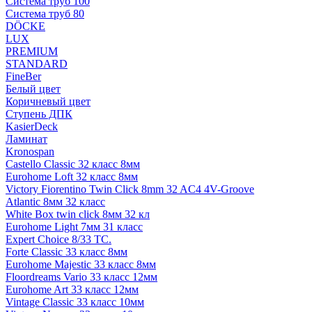
Система труб 100
Система труб 80
DÖCKE
LUX
PREMIUM
STANDARD
FineBer
Белый цвет
Коричневый цвет
Ступень ДПК
KasierDeck
Ламинат
Kronospan
Castello Classic 32 класс 8мм
Eurohome Loft 32 класс 8мм
Victory Fiorentino Twin Click 8mm 32 AC4 4V-Groove
Atlantic 8мм 32 класс
White Box twin click 8мм 32 кл
Eurohome Light 7мм 31 класс
Expert Choice 8/33 TC.
Forte Classic 33 класс 8мм
Eurohome Majestic 33 класс 8мм
Floordreams Vario 33 класс 12мм
Eurohome Art 33 класс 12мм
Vintage Classic 33 класс 10мм