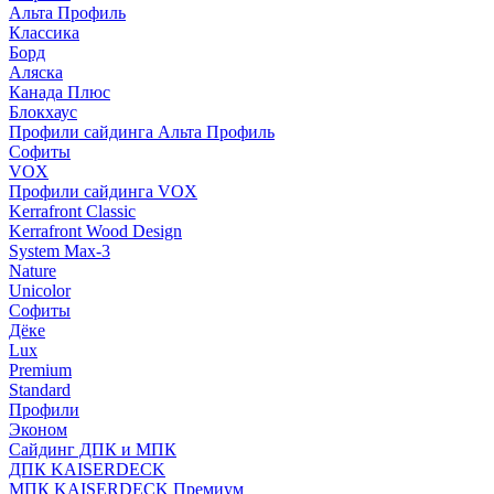
Альта Профиль
Классика
Борд
Аляска
Канада Плюс
Блокхаус
Профили сайдинга Альта Профиль
Софиты
VOX
Профили сайдинга VOX
Kerrafront Classic
Kerrafront Wood Design
System Max-3
Nature
Unicolor
Софиты
Дёке
Lux
Premium
Standard
Профили
Эконом
Сайдинг ДПК и МПК
ДПК KAISERDECK
МПК KAISERDECK Премиум