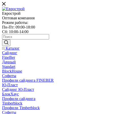
Еврострой
Оптовая компания
Режим работы:
Пн-Пт: 09:00-18:00
Сб: 10:00-14:00
Каталог
Сайдинг
FineBer
Дачный
Standart
BlockHouse
Софиты
Профили сайдинга FINEBER
Ю-Пласт
Сайдинг Ю-Пласт
БлокХаус
Профили сайдинга
Timberblock
Профили Timberblock
Софиты