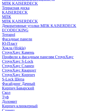
МПК KAISERDECK
Террасная доска
KAISERDECK
МПК
МПК KAISERDECK
Декоративные уголки МПК KAISERDECK
ECODECKING
Terrapol
Фасадные панели
Ю-Пласт
Хокла (Hokla)
СтоунХаус Камень
Профили к фасадным панелям СтоунХаус
СтоунХаус S-Lock
СтоунХаус Сланец
СтоунХаус Кварцит
СтоунХаус Кирпич
S-Lock Щепа
Фасайдинг Дачный
Кирпич Баварский
Скол
Туф
Доломит
Кирпич клинкерный
Сланец