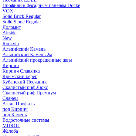
Профили к фасадным панелям Docke
VOX
Solid Brick Regular
Solid Stone Regular
Доломит
Airside
New
Rockvin
Альпийский Камень
Альпийский Камень 2м
Альпийский прокрашенные швы
Кирпич
Кирпич Славянка
Крымский берег
Кубанский Песчаник
Скалистый риф Люкс
Скалистый риф Премиум
Сланец
Альта Профиль
под Кирпич
под Камень
Водосточные системы
MUROL
Желоба