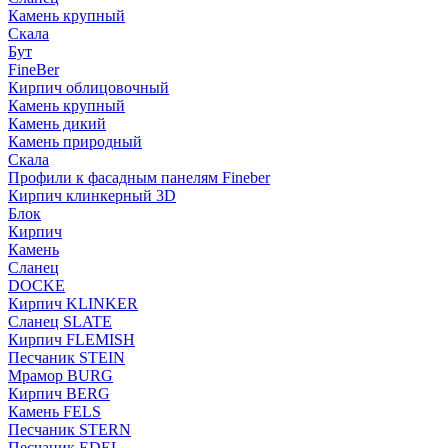
Камень крупный
Скала
Бут
FineBer
Кирпич облицовочный
Камень крупный
Камень дикий
Камень природный
Скала
Профили к фасадным панелям Fineber
Кирпич клинкерный 3D
Блок
Кирпич
Камень
Сланец
DOCKE
Кирпич KLINKER
Сланец SLATE
Кирпич FLEMISH
Пес­ча­ник STEIN
Мрамор BURG
Кирпич BERG
Камень FELS
Пес­ча­ник STERN
Пес­ча­ник EDEL