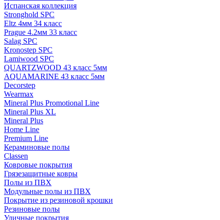
Испанская коллекция
Stronghold SPC
Eltz 4мм 34 класс
Prague 4.2мм 33 класс
Salag SPC
Kronostep SPC
Lamiwood SPC
QUARTZWOOD 43 класс 5мм
AQUAMARINE 43 класс 5мм
Decorstep
Wearmax
Mineral Plus Promotional Line
Mineral Plus XL
Mineral Plus
Home Line
Premium Line
Кераминовые полы
Classen
Ковровые покрытия
Грязезащитные ковры
Полы из ПВХ
Модульные полы из ПВХ
Покрытие из резиновой крошки
Резиновые полы
Уличные покрытия