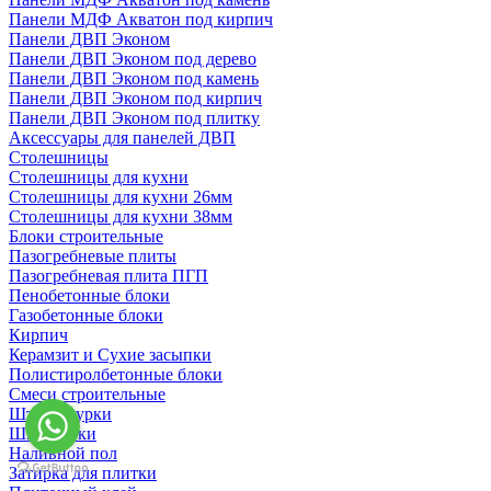
Панели МДФ Акватон под кирпич
Панели ДВП Эконом
Панели ДВП Эконом под дерево
Панели ДВП Эконом под камень
Панели ДВП Эконом под кирпич
Панели ДВП Эконом под плитку
Аксессуары для панелей ДВП
Столешницы
Столешницы для кухни
Столешницы для кухни 26мм
Столешницы для кухни 38мм
Блоки строительные
Пазогребневые плиты
Пазогребневая плита ПГП
Пенобетонные блоки
Газобетонные блоки
Кирпич
Керамзит и Сухие засыпки
Полистиролбетонные блоки
Смеси строительные
Штукартурки
Шпаклевки
Наливной пол
Затирка для плитки