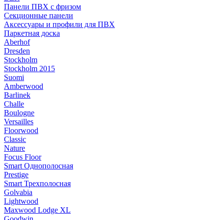
Панели ПВХ с фризом
Секционные панели
Аксессуары и профили для ПВХ
Паркетная доска
Aberhof
Dresden
Stockholm
Stockholm 2015
Suomi
Amberwood
Barlinek
Challe
Boulogne
Versailles
Floorwood
Classic
Nature
Focus Floor
Smart Однополосная
Prestige
Smart Трехполосная
Golvabia
Lightwood
Maxwood Lodge XL
Goodwin