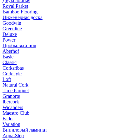
Двухслойная
Royal Parket
Bamboo Flooring
Инженерная доска
Goodwin
Greenline
Deluxe
Power
Пробковый пол
Aberhof
Basic
Classic
Corksribas
Corkstyle
Loft
Natural Cork
Time Parquet
Granorte
Ibercork
Wicanders
Мaestro Club
Fado
Variation
Виниловый ламинат
Aqua-Step