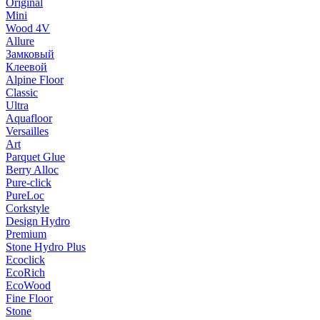
Original
Mini
Wood 4V
Allure
Замковый
Клеевой
Alpine Floor
Classic
Ultra
Aquafloor
Versailles
Art
Parquet Glue
Berry Alloc
Pure-click
PureLoc
Corkstyle
Design Hydro
Premium
Stone Hydro Plus
Ecoclick
EcoRich
EcoWood
Fine Floor
Stone