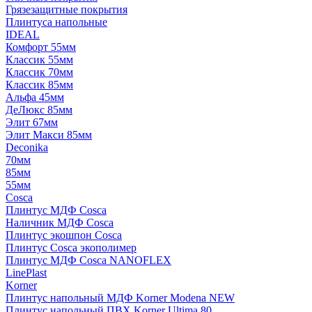
Грязезащитные покрытия
Плинтуса напольные
IDEAL
Комфорт 55мм
Классик 55мм
Классик 70мм
Классик 85мм
Альфа 45мм
ДеЛюкс 85мм
Элит 67мм
Элит Макси 85мм
Deconika
70мм
85мм
55мм
Cosca
Плинтус МДФ Cosca
Наличник МДФ Cosca
Плинтус экошпон Cosca
Плинтус Cosca экополимер
Плинтус МДФ Cosca NANOFLEX
LinePlast
Korner
Плинтус напольный МДФ Korner Modena NEW
Плинтус напольный ПВХ Korner Ultima 80