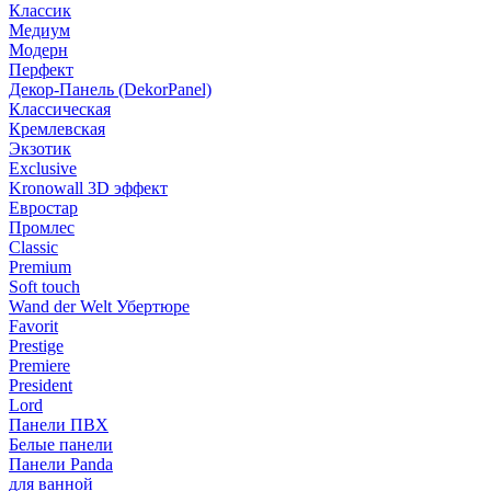
Классик
Медиум
Модерн
Перфект
Декор-Панель (DekorPanel)
Классическая
Кремлевская
Экзотик
Exclusive
Kronowall 3D эффект
Евростар
Промлес
Classic
Premium
Soft touch
Wand der Welt Убертюре
Favorit
Prestige
Premiere
President
Lord
Панели ПВХ
Белые панели
Панели Panda
для ванной