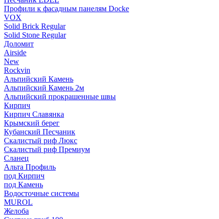
Профили к фасадным панелям Docke
VOX
Solid Brick Regular
Solid Stone Regular
Доломит
Airside
New
Rockvin
Альпийский Камень
Альпийский Камень 2м
Альпийский прокрашенные швы
Кирпич
Кирпич Славянка
Крымский берег
Кубанский Песчаник
Скалистый риф Люкс
Скалистый риф Премиум
Сланец
Альта Профиль
под Кирпич
под Камень
Водосточные системы
MUROL
Желоба