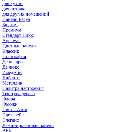
для кухни
для потолка
для других помещений
Панели Регул
Бюджет
Премиум
Стандарт Плюс
Aquawall
Цветные панели
Классик
Голография
Де квадро
Де люкс
Имеджин
Либерти
Металлик
Палитра настроения
Текстура дерева
Флора
Фьюжн
Цветы Азии
Эдельвейс
Элеганс
Ламинированные панели
ВЕК