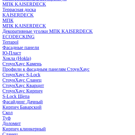
МПК KAISERDECK
Террасная доска
KAISERDECK
МПК
МПК KAISERDECK
Декоративные уголки МПК KAISERDECK
ECODECKING
Terrapol
Фасадные панели
Ю-Пласт
Хокла (Hokla)
СтоунХаус Камень
Профили к фасадным панелям СтоунХаус
СтоунХаус S-Lock
СтоунХаус Сланец
СтоунХаус Кварцит
СтоунХаус Кирпич
S-Lock Щепа
Фасайдинг Дачный
Кирпич Баварский
Скол
Туф
Доломит
Кирпич клинкерный
Сланец