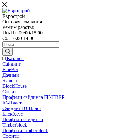
Еврострой
Оптовая компания
Режим работы:
Пн-Пт: 09:00-18:00
Сб: 10:00-14:00
Каталог
Сайдинг
FineBer
Дачный
Standart
BlockHouse
Софиты
Профили сайдинга FINEBER
Ю-Пласт
Сайдинг Ю-Пласт
БлокХаус
Профили сайдинга
Timberblock
Профили Timberblock
Софиты