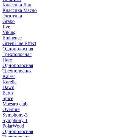
Классика Лак
Классика Масло
Экзотика
Grabo
Jive
Viking
Eminence
GreenLine Effect
Однополосная
Трехполосная
Haro
Однополосная
Трехполосная
Kaiser
Karelia
Dawn
Earth
Spice
Maestro club
Overture
Symphony-3
Symphony-1
PolarWood
Однополосная
Трехполосная