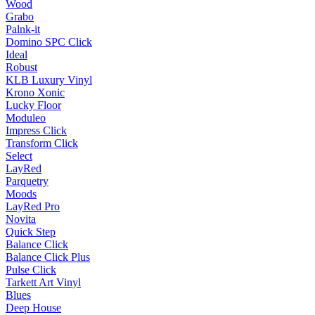
Wood
Grabo
Palnk-it
Domino SPC Click
Ideal
Robust
KLB Luxury Vinyl
Krono Xonic
Lucky Floor
Moduleo
Impress Click
Transform Click
Select
LayRed
Parquetry
Moods
LayRed Pro
Novita
Quick Step
Balance Click
Balance Click Plus
Pulse Click
Tarkett Art Vinyl
Blues
Deep House