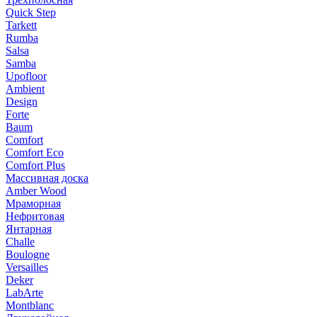
Quick Step
Tarkett
Rumba
Salsa
Samba
Upofloor
Ambient
Design
Forte
Baum
Comfort
Comfort Eco
Comfort Plus
Массивная доска
Amber Wood
Мраморная
Нефритовая
Янтарная
Challe
Boulogne
Versailles
Deker
LabArte
Montblanc