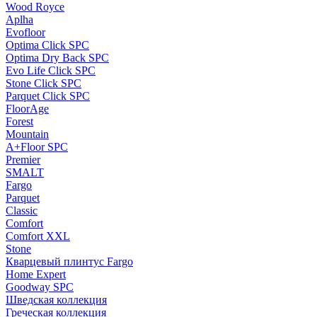
Wood Royce
Aplha
Evofloor
Optima Click SPC
Optima Dry Back SPC
Evo Life Click SPC
Stone Click SPC
Parquet Click SPC
FloorAge
Forest
Mountain
A+Floor SPC
Premier
SMALT
Fargo
Parquet
Classic
Comfort
Comfort XXL
Stone
Кварцевый плинтус Fargo
Home Expert
Goodway SPC
Шведская коллекция
Греческая коллекция