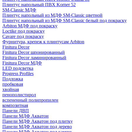
Плинтус напольный ПВХ Korner 52
SM-Classic МДФ
Плинтус напольный из МДФ SM-Classic цветной
Плинтус напольный из МДФ SM-Classic белый под покраску
Arbiton МДФ под покраску
Loctike под покраску
Cavare под покраску
Фурнитура, крепеж к плинтусам Arbiton
Finitura Decor
Finitura Decor шпонированный
Finitura Decor ламинированный
Finitura Decor МДФ
LED подсветка
Progress Profiles
Подложка
пробковая
хвойная
пенополистирол
вспененный полипропилен
композитная
Панели ДВП
Панели МДФ Акватон
Панели МДФ Акватон под плитку
Панели МДФ Акватон под дерево
Панели МДФ Акватон под камень