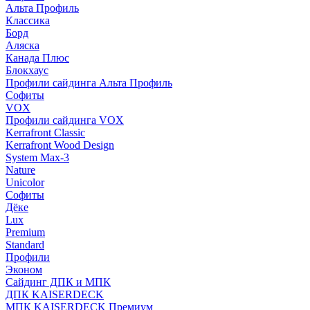
Альта Профиль
Классика
Борд
Аляска
Канада Плюс
Блокхаус
Профили сайдинга Альта Профиль
Софиты
VOX
Профили сайдинга VOX
Kerrafront Classic
Kerrafront Wood Design
System Max-3
Nature
Unicolor
Софиты
Дёке
Lux
Premium
Standard
Профили
Эконом
Сайдинг ДПК и МПК
ДПК KAISERDECK
МПК KAISERDECK Премиум