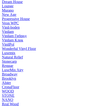
Dream House
Lounge
Murano
New Age
Progressive House
Veon WPC
Vinil-boden
Vinilam
Vinilam Гибрид
Vinilam Клик
VinilPol
Wonderful Vinyl Floor
Luxemix
Natural Relief
Stonecarp
Reggae
LuxeMix Airy
Broadway
Brooklyn
Alster
CronaFloor
WOOD
STONE
NANO
Real Wood