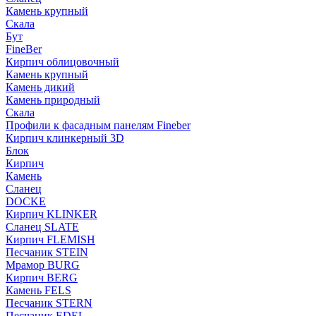
Камень крупный
Скала
Бут
FineBer
Кирпич облицовочный
Камень крупный
Камень дикий
Камень природный
Скала
Профили к фасадным панелям Fineber
Кирпич клинкерный 3D
Блок
Кирпич
Камень
Сланец
DOCKE
Кирпич KLINKER
Сланец SLATE
Кирпич FLEMISH
Пес­ча­ник STEIN
Мрамор BURG
Кирпич BERG
Камень FELS
Пес­ча­ник STERN
Пес­ча­ник EDEL