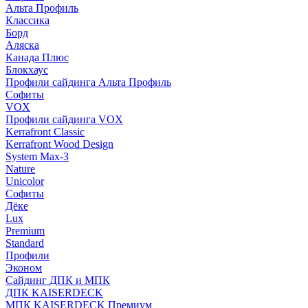
Альта Профиль
Классика
Борд
Аляска
Канада Плюс
Блокхаус
Профили сайдинга Альта Профиль
Софиты
VOX
Профили сайдинга VOX
Kerrafront Classic
Kerrafront Wood Design
System Max-3
Nature
Unicolor
Софиты
Дёке
Lux
Premium
Standard
Профили
Эконом
Сайдинг ДПК и МПК
ДПК KAISERDECK
МПК KAISERDECK Премиум