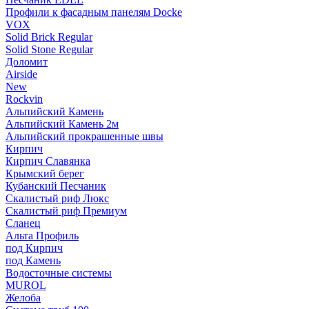
Профили к фасадным панелям Docke
VOX
Solid Brick Regular
Solid Stone Regular
Доломит
Airside
New
Rockvin
Альпийский Камень
Альпийский Камень 2м
Альпийский прокрашенные швы
Кирпич
Кирпич Славянка
Крымский берег
Кубанский Песчаник
Скалистый риф Люкс
Скалистый риф Премиум
Сланец
Альта Профиль
под Кирпич
под Камень
Водосточные системы
MUROL
Желоба