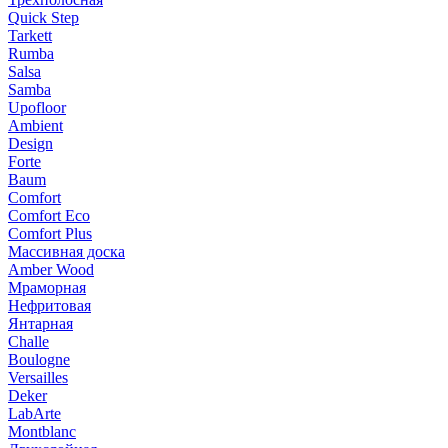
Quick Step
Tarkett
Rumba
Salsa
Samba
Upofloor
Ambient
Design
Forte
Baum
Comfort
Comfort Eco
Comfort Plus
Массивная доска
Amber Wood
Мраморная
Нефритовая
Янтарная
Challe
Boulogne
Versailles
Deker
LabArte
Montblanc