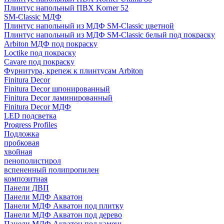
Плинтус напольный ПВХ Korner 52
SM-Classic МДФ
Плинтус напольный из МДФ SM-Classic цветной
Плинтус напольный из МДФ SM-Classic белый под покраску
Arbiton МДФ под покраску
Loctike под покраску
Cavare под покраску
Фурнитура, крепеж к плинтусам Arbiton
Finitura Decor
Finitura Decor шпонированный
Finitura Decor ламинированный
Finitura Decor МДФ
LED подсветка
Progress Profiles
Подложка
пробковая
хвойная
пенополистирол
вспененный полипропилен
композитная
Панели ДВП
Панели МДФ Акватон
Панели МДФ Акватон под плитку
Панели МДФ Акватон под дерево
Панели МДФ Акватон под камень