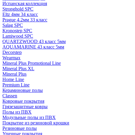
Испанская коллекция
Stronghold SPC
Eltz 4мм 34 класс
Prague 4.2мм 33 класс
Salag SPC
Kronostep SPC
Lamiwood SPC
QUARTZWOOD 43 класс 5мм
AQUAMARINE 43 класс 5мм
Decorstep
Wearmax
Mineral Plus Promotional Line
Mineral Plus XL
Mineral Plus
Home Line
Premium Line
Кераминовые полы
Classen
Ковровые покрытия
Грязезащитные ковры
Полы из ПВХ
Модульные полы из ПВХ
Покрытие из резиновой крошки
Резиновые полы
Уличные покрытия