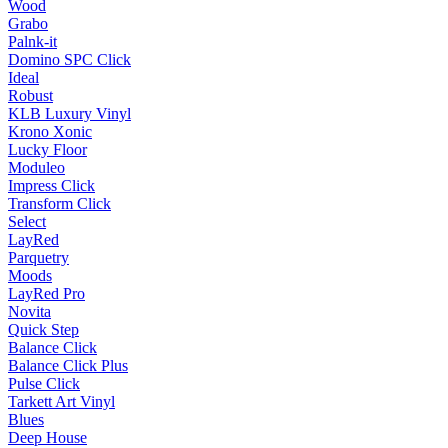
Wood
Grabo
Palnk-it
Domino SPC Click
Ideal
Robust
KLB Luxury Vinyl
Krono Xonic
Lucky Floor
Moduleo
Impress Click
Transform Click
Select
LayRed
Parquetry
Moods
LayRed Pro
Novita
Quick Step
Balance Click
Balance Click Plus
Pulse Click
Tarkett Art Vinyl
Blues
Deep House