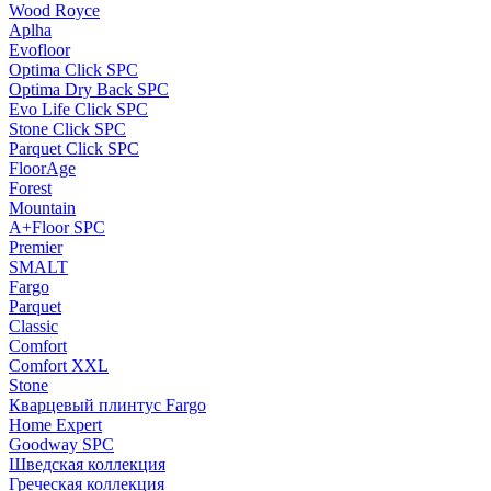
Wood Royce
Aplha
Evofloor
Optima Click SPC
Optima Dry Back SPC
Evo Life Click SPC
Stone Click SPC
Parquet Click SPC
FloorAge
Forest
Mountain
A+Floor SPC
Premier
SMALT
Fargo
Parquet
Classic
Comfort
Comfort XXL
Stone
Кварцевый плинтус Fargo
Home Expert
Goodway SPC
Шведская коллекция
Греческая коллекция