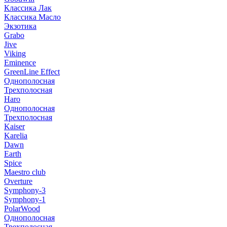
Классика Лак
Классика Масло
Экзотика
Grabo
Jive
Viking
Eminence
GreenLine Effect
Однополосная
Трехполосная
Haro
Однополосная
Трехполосная
Kaiser
Karelia
Dawn
Earth
Spice
Maestro club
Overture
Symphony-3
Symphony-1
PolarWood
Однополосная
Трехполосная