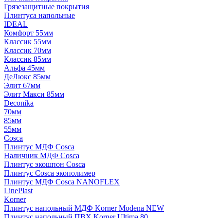
Грязезащитные покрытия
Плинтуса напольные
IDEAL
Комфорт 55мм
Классик 55мм
Классик 70мм
Классик 85мм
Альфа 45мм
ДеЛюкс 85мм
Элит 67мм
Элит Макси 85мм
Deconika
70мм
85мм
55мм
Cosca
Плинтус МДФ Cosca
Наличник МДФ Cosca
Плинтус экошпон Cosca
Плинтус Cosca экополимер
Плинтус МДФ Cosca NANOFLEX
LinePlast
Korner
Плинтус напольный МДФ Korner Modena NEW
Плинтус напольный ПВХ Korner Ultima 80