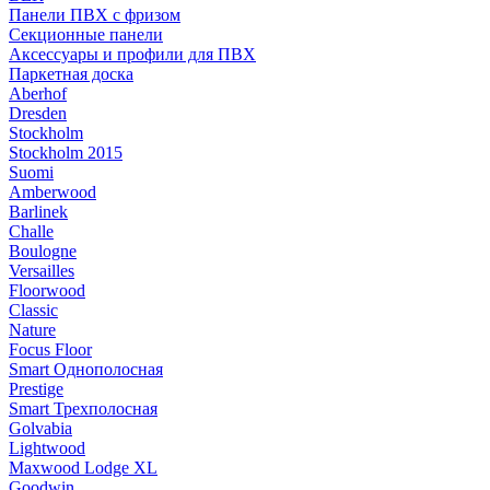
Панели ПВХ с фризом
Секционные панели
Аксессуары и профили для ПВХ
Паркетная доска
Aberhof
Dresden
Stockholm
Stockholm 2015
Suomi
Amberwood
Barlinek
Challe
Boulogne
Versailles
Floorwood
Classic
Nature
Focus Floor
Smart Однополосная
Prestige
Smart Трехполосная
Golvabia
Lightwood
Maxwood Lodge XL
Goodwin