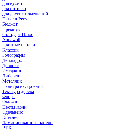
для кухни
для потолка
для других помещений
Панели Регул
Бюджет
Премиум
Стандарт Плюс
Aquawall
Цветные панели
Классик
Голография
Де квадро
Де люкс
Имеджин
Либерти
Металлик
Палитра настроения
Текстура дерева
Флора
Фьюжн
Цветы Азии
Эдельвейс
Элеганс
Ламинированные панели
ВЕК