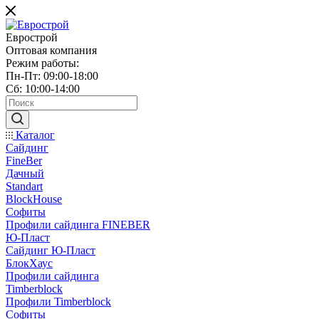
Еврострой
Оптовая компания
Режим работы:
Пн-Пт: 09:00-18:00
Сб: 10:00-14:00
Каталог
Сайдинг
FineBer
Дачный
Standart
BlockHouse
Софиты
Профили сайдинга FINEBER
Ю-Пласт
Сайдинг Ю-Пласт
БлокХаус
Профили сайдинга
Timberblock
Профили Timberblock
Софиты