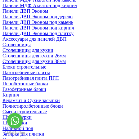
Панели МДФ Акватон под кирпич
Панели ДВП Эконом
Панели ДВП Эконом под дерево
Панели ДВП Эконом под камень
Панели ДВП Эконом под кирпич
Панели ДВП Эконом под плитку
Аксессуары для панелей ДВП
Столешницы
Столешницы для кухни
Столешницы для кухни 26мм
Столешницы для кухни 38мм
Блоки строительные
Пазогребневые плиты
Пазогребневая плита ПГП
Пенобетонные блоки
Газобетонные блоки
Кирпич
Керамзит и Сухие засыпки
Полистиролбетонные блоки
Смеси строительные
Штукартурки
Шпаклевки
Наливной пол
Затирка для плитки