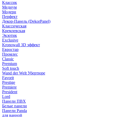
Классик
Медиум
Модерн
Перфект
Декор-Панель (DekorPanel)
Классическая
Кремлевская
Экзотик
Exclusive
Kronowall 3D эффект
Евростар
Промлес
Classic
Premium
Soft touch
Wand der Welt Убертюре
Favorit
Prestige
Premiere
President
Lord
Панели ПВХ
Белые панели
Панели Panda
для ванной