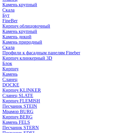
Камень крупный
Скала
Бут
FineBer
Кирпич облицовочный
Камень крупный
Камень дикий
Камень природный
Скала
Профили к фасадным панелям Fineber
Кирпич клинкерный 3D
Блок
Кирпич
Камень
Сланец
DOCKE
Кирпич KLINKER
Сланец SLATE
Кирпич FLEMISH
Пес­ча­ник STEIN
Мрамор BURG
Кирпич BERG
Камень FELS
Пес­ча­ник STERN
Пес­ча­ник EDEL