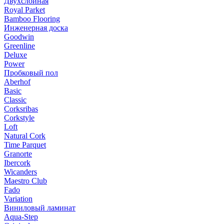
Двухслойная
Royal Parket
Bamboo Flooring
Инженерная доска
Goodwin
Greenline
Deluxe
Power
Пробковый пол
Aberhof
Basic
Classic
Corksribas
Corkstyle
Loft
Natural Cork
Time Parquet
Granorte
Ibercork
Wicanders
Мaestro Club
Fado
Variation
Виниловый ламинат
Aqua-Step