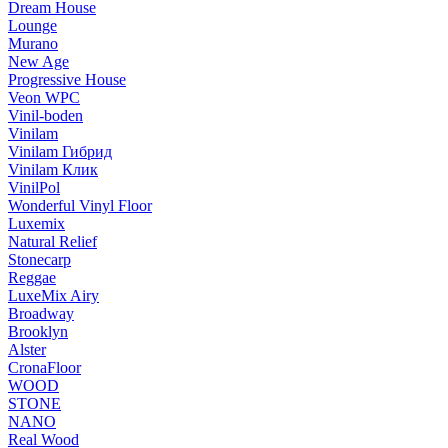
Dream House
Lounge
Murano
New Age
Progressive House
Veon WPC
Vinil-boden
Vinilam
Vinilam Гибрид
Vinilam Клик
VinilPol
Wonderful Vinyl Floor
Luxemix
Natural Relief
Stonecarp
Reggae
LuxeMix Airy
Broadway
Brooklyn
Alster
CronaFloor
WOOD
STONE
NANO
Real Wood