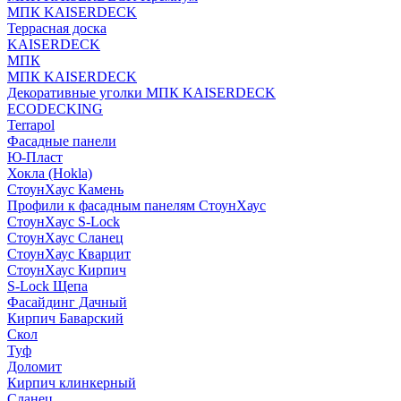
МПК KAISERDECK
Террасная доска
KAISERDECK
МПК
МПК KAISERDECK
Декоративные уголки МПК KAISERDECK
ECODECKING
Terrapol
Фасадные панели
Ю-Пласт
Хокла (Hokla)
СтоунХаус Камень
Профили к фасадным панелям СтоунХаус
СтоунХаус S-Lock
СтоунХаус Сланец
СтоунХаус Кварцит
СтоунХаус Кирпич
S-Lock Щепа
Фасайдинг Дачный
Кирпич Баварский
Скол
Туф
Доломит
Кирпич клинкерный
Сланец