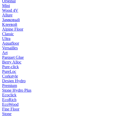
Original
Mini
Wood 4V
Allure
Замковый
Клеевой
Alpine Floor
Classic
Ultra
Aquafloor
Versailles
Art
Parquet Glue
Berry Alloc
Pure-click
PureLoc
Corkstyle
Design Hydro
Premium
Stone Hydro Plus
Ecoclick
EcoRich
EcoWood
Fine Floor
Stone