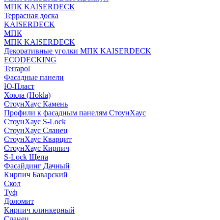
МПК KAISERDECK
Террасная доска
KAISERDECK
МПК
МПК KAISERDECK
Декоративные уголки МПК KAISERDECK
ECODECKING
Terrapol
Фасадные панели
Ю-Пласт
Хокла (Hokla)
СтоунХаус Камень
Профили к фасадным панелям СтоунХаус
СтоунХаус S-Lock
СтоунХаус Сланец
СтоунХаус Кварцит
СтоунХаус Кирпич
S-Lock Щепа
Фасайдинг Дачный
Кирпич Баварский
Скол
Туф
Доломит
Кирпич клинкерный
Сланец