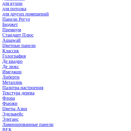
для кухни
для потолка
для других помещений
Панели Регул
Бюджет
Премиум
Стандарт Плюс
Aquawall
Цветные панели
Классик
Голография
Де квадро
Де люкс
Имеджин
Либерти
Металлик
Палитра настроения
Текстура дерева
Флора
Фьюжн
Цветы Азии
Эдельвейс
Элеганс
Ламинированные панели
ВЕК