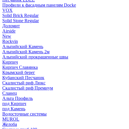
Профили к фасадным панелям Docke
VOX
Solid Brick Regular
Solid Stone Regular
Доломит
Airside
New
Rockvin
Альпийский Камень
Альпийский Камень 2м
Альпийский прокрашенные швы
Кирпич
Кирпич Славянка
Крымский берег
Кубанский Песчаник
Скалистый риф Люкс
Скалистый риф Премиум
Сланец
Альта Профиль
под Кирпич
под Камень
Водосточные системы
MUROL
Желоба