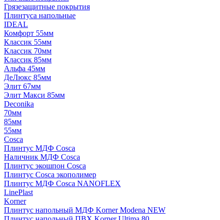
Грязезащитные покрытия
Плинтуса напольные
IDEAL
Комфорт 55мм
Классик 55мм
Классик 70мм
Классик 85мм
Альфа 45мм
ДеЛюкс 85мм
Элит 67мм
Элит Макси 85мм
Deconika
70мм
85мм
55мм
Cosca
Плинтус МДФ Cosca
Наличник МДФ Cosca
Плинтус экошпон Cosca
Плинтус Cosca экополимер
Плинтус МДФ Cosca NANOFLEX
LinePlast
Korner
Плинтус напольный МДФ Korner Modena NEW
Плинтус напольный ПВХ Korner Ultima 80