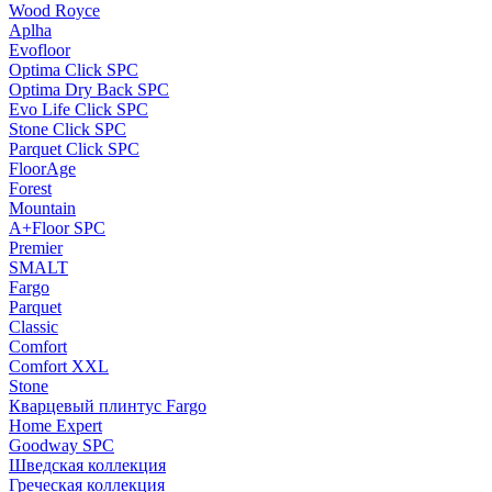
Wood Royce
Aplha
Evofloor
Optima Click SPC
Optima Dry Back SPC
Evo Life Click SPC
Stone Click SPC
Parquet Click SPC
FloorAge
Forest
Mountain
A+Floor SPC
Premier
SMALT
Fargo
Parquet
Classic
Comfort
Comfort XXL
Stone
Кварцевый плинтус Fargo
Home Expert
Goodway SPC
Шведская коллекция
Греческая коллекция