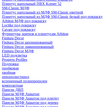
Плинтус напольный ПВХ Korner 52
SM-Classic МДФ
Плинтус напольный из МДФ SM-Classic цветной
Плинтус напольный из МДФ SM-Classic белый под покраску
Arbiton МДФ под покраску
Loctike под покраску
Cavare под покраску
Фурнитура, крепеж к плинтусам Arbiton
Finitura Decor
Finitura Decor шпонированный
Finitura Decor ламинированный
Finitura Decor МДФ
LED подсветка
Progress Profiles
Подложка
пробковая
хвойная
пенополистирол
вспененный полипропилен
композитная
Панели ДВП
Панели МДФ Акватон
Панели МДФ Акватон под плитку
Панели МДФ Акватон под дерево
Панели МДФ Акватон под камень