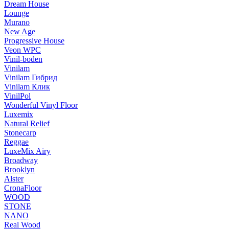
Dream House
Lounge
Murano
New Age
Progressive House
Veon WPC
Vinil-boden
Vinilam
Vinilam Гибрид
Vinilam Клик
VinilPol
Wonderful Vinyl Floor
Luxemix
Natural Relief
Stonecarp
Reggae
LuxeMix Airy
Broadway
Brooklyn
Alster
CronaFloor
WOOD
STONE
NANO
Real Wood