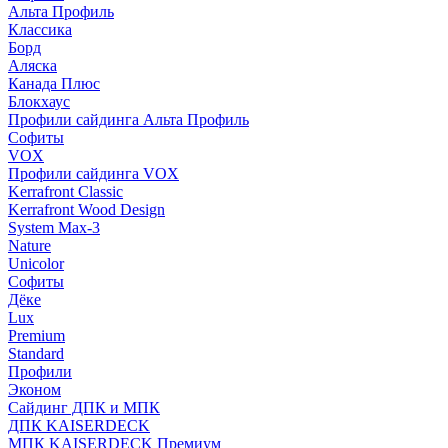
Альта Профиль
Классика
Борд
Аляска
Канада Плюс
Блокхаус
Профили сайдинга Альта Профиль
Софиты
VOX
Профили сайдинга VOX
Kerrafront Classic
Kerrafront Wood Design
System Max-3
Nature
Unicolor
Софиты
Дёке
Lux
Premium
Standard
Профили
Эконом
Сайдинг ДПК и МПК
ДПК KAISERDECK
МПК KAISERDECK Премиум