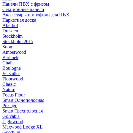
Панели ПВХ с фризом
Секционные панели
Аксессуары и профили для ПВХ
Паркетная доска
Aberhof
Dresden
Stockholm
Stockholm 2015
Suomi
Amberwood
Barlinek
Challe
Boulogne
Versailles
Floorwood
Classic
Nature
Focus Floor
Smart Однополосная
Prestige
Smart Трехполосная
Golvabia
Lightwood
Maxwood Lodge XL
Goodwin