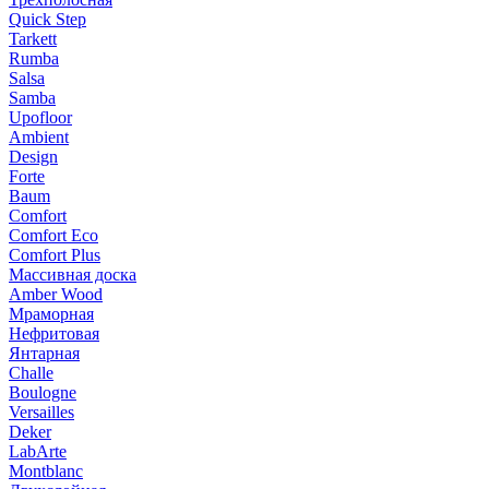
Quick Step
Tarkett
Rumba
Salsa
Samba
Upofloor
Ambient
Design
Forte
Baum
Comfort
Comfort Eco
Comfort Plus
Массивная доска
Amber Wood
Мраморная
Нефритовая
Янтарная
Challe
Boulogne
Versailles
Deker
LabArte
Montblanc