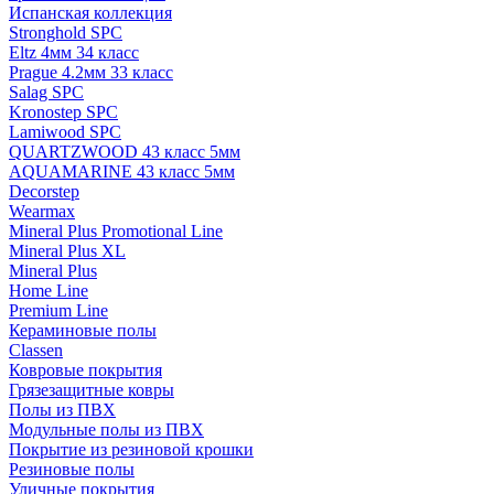
Испанская коллекция
Stronghold SPC
Eltz 4мм 34 класс
Prague 4.2мм 33 класс
Salag SPC
Kronostep SPC
Lamiwood SPC
QUARTZWOOD 43 класс 5мм
AQUAMARINE 43 класс 5мм
Decorstep
Wearmax
Mineral Plus Promotional Line
Mineral Plus XL
Mineral Plus
Home Line
Premium Line
Кераминовые полы
Classen
Ковровые покрытия
Грязезащитные ковры
Полы из ПВХ
Модульные полы из ПВХ
Покрытие из резиновой крошки
Резиновые полы
Уличные покрытия