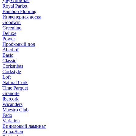
Двухслойная
Royal Parket
Bamboo Flooring
Инженерная доска
Goodwin
Greenline
Deluxe
Power
Пробковый пол
Aberhof
Basic
Classic
Corksribas
Corkstyle
Loft
Natural Cork
Time Parquet
Granorte
Ibercork
Wicanders
Мaestro Club
Fado
Variation
Виниловый ламинат
Aqua-Step