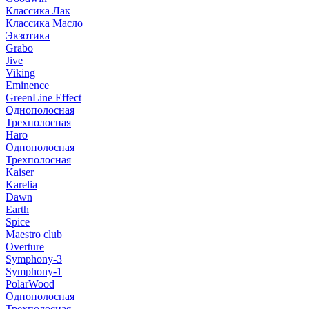
Классика Лак
Классика Масло
Экзотика
Grabo
Jive
Viking
Eminence
GreenLine Effect
Однополосная
Трехполосная
Haro
Однополосная
Трехполосная
Kaiser
Karelia
Dawn
Earth
Spice
Maestro club
Overture
Symphony-3
Symphony-1
PolarWood
Однополосная
Трехполосная