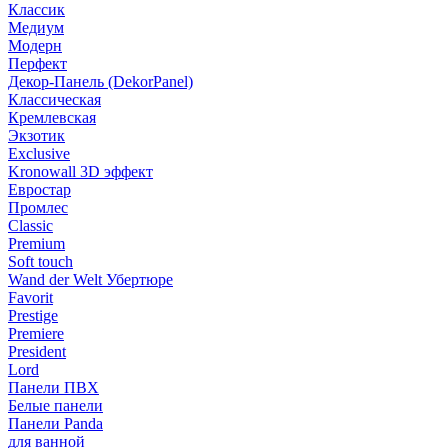
Классик
Медиум
Модерн
Перфект
Декор-Панель (DekorPanel)
Классическая
Кремлевская
Экзотик
Exclusive
Kronowall 3D эффект
Евростар
Промлес
Classic
Premium
Soft touch
Wand der Welt Убертюре
Favorit
Prestige
Premiere
President
Lord
Панели ПВХ
Белые панели
Панели Panda
для ванной