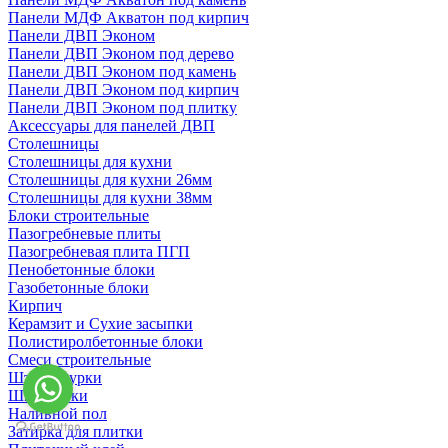
Панели МДФ Акватон под кирпич
Панели ДВП Эконом
Панели ДВП Эконом под дерево
Панели ДВП Эконом под камень
Панели ДВП Эконом под кирпич
Панели ДВП Эконом под плитку
Аксессуары для панелей ДВП
Столешницы
Столешницы для кухни
Столешницы для кухни 26мм
Столешницы для кухни 38мм
Блоки строительные
Пазогребневые плиты
Пазогребневая плита ПГП
Пенобетонные блоки
Газобетонные блоки
Кирпич
Керамзит и Сухие засыпки
Полистиролбетонные блоки
Смеси строительные
Штукартурки
Шпаклевки
Наливной пол
Затирка для плитки