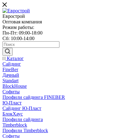
Еврострой
Оптовая компания
Режим работы:
Пн-Пт: 09:00-18:00
Сб: 10:00-14:00
Каталог
Сайдинг
FineBer
Дачный
Standart
BlockHouse
Софиты
Профили сайдинга FINEBER
Ю-Пласт
Сайдинг Ю-Пласт
БлокХаус
Профили сайдинга
Timberblock
Профили Timberblock
Софиты