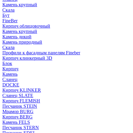
Камень крупный
Скала
Бут
FineBer
Кирпич облицовочный
Камень крупный
Камень дикий
Камень природный
Скала
Профили к фасадным панелям Fineber
Кирпич клинкерный 3D
Блок
Кирпич
Камень
Сланец
DOCKE
Кирпич KLINKER
Сланец SLATE
Кирпич FLEMISH
Пес­ча­ник STEIN
Мрамор BURG
Кирпич BERG
Камень FELS
Пес­ча­ник STERN
Пес­ча­ник EDEL