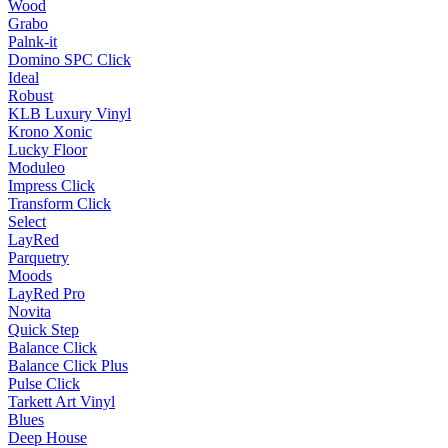
Wood
Grabo
Palnk-it
Domino SPC Click
Ideal
Robust
KLB Luxury Vinyl
Krono Xonic
Lucky Floor
Moduleo
Impress Click
Transform Click
Select
LayRed
Parquetry
Moods
LayRed Pro
Novita
Quick Step
Balance Click
Balance Click Plus
Pulse Click
Tarkett Art Vinyl
Blues
Deep House