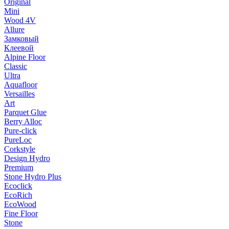
Original
Mini
Wood 4V
Allure
Замковый
Клеевой
Alpine Floor
Classic
Ultra
Aquafloor
Versailles
Art
Parquet Glue
Berry Alloc
Pure-click
PureLoc
Corkstyle
Design Hydro
Premium
Stone Hydro Plus
Ecoclick
EcoRich
EcoWood
Fine Floor
Stone