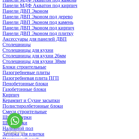
Панели МДФ Акватон под кирпич
Панели ДВП Эконом
Панели ДВП Эконом под дерево
Панели ДВП Эконом под камень
Панели ДВП Эконом под кирпич
Панели ДВП Эконом под плитку
Аксессуары для панелей ДВП
Столешницы
Столешницы для кухни
Столешницы для кухни 26мм
Столешницы для кухни 38мм
Блоки строительные
Пазогребневые плиты
Пазогребневая плита ПГП
Пенобетонные блоки
Газобетонные блоки
Кирпич
Керамзит и Сухие засыпки
Полистиролбетонные блоки
Смеси строительные
Штукартурки
Шпаклевки
Наливной пол
Затирка для плитки