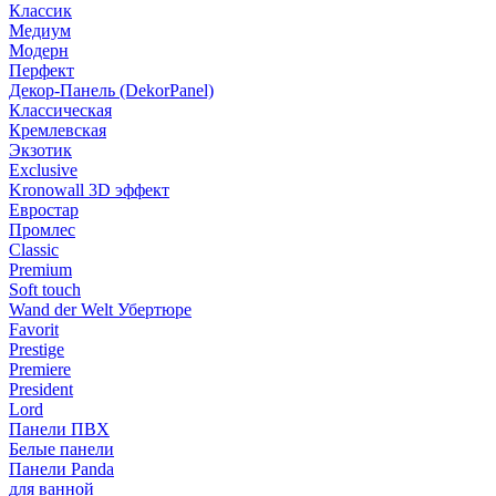
Классик
Медиум
Модерн
Перфект
Декор-Панель (DekorPanel)
Классическая
Кремлевская
Экзотик
Exclusive
Kronowall 3D эффект
Евростар
Промлес
Classic
Premium
Soft touch
Wand der Welt Убертюре
Favorit
Prestige
Premiere
President
Lord
Панели ПВХ
Белые панели
Панели Panda
для ванной