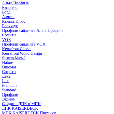
Альта Профиль
Классика
Борд
Аляска
Канада Плюс
Блокхаус
Профили сайдинга Альта Профиль
Софиты
VOX
Профили сайдинга VOX
Kerrafront Classic
Kerrafront Wood Design
System Max-3
Nature
Unicolor
Софиты
Дёке
Lux
Premium
Standard
Профили
Эконом
Сайдинг ДПК и МПК
ДПК KAISERDECK
МПК KAISERDECK Премиум