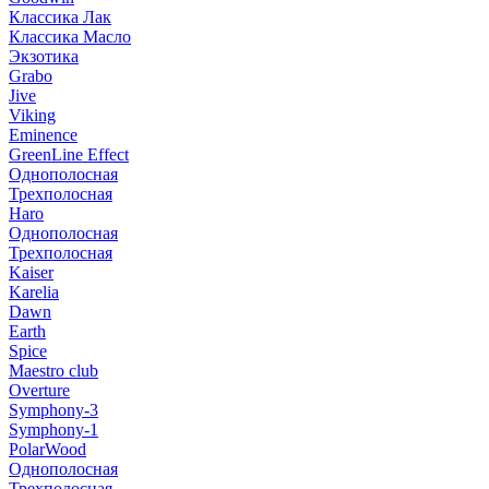
Классика Лак
Классика Масло
Экзотика
Grabo
Jive
Viking
Eminence
GreenLine Effect
Однополосная
Трехполосная
Haro
Однополосная
Трехполосная
Kaiser
Karelia
Dawn
Earth
Spice
Maestro club
Overture
Symphony-3
Symphony-1
PolarWood
Однополосная
Трехполосная