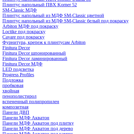
Плинтус напольный ПВХ Korner 52
SM-Classic МДФ
Плинтус напольный из МДФ SM-Classic цветной
Плинтус напольный из МДФ SM-Classic белый под покраску
Arbiton МДФ под покраску
Loctike под покраску
Cavare под покраску
Фурнитура, крепеж к плинтусам Arbiton
Finitura Decor
Finitura Decor шпонированный
Finitura Decor ламинированный
Finitura Decor МДФ
LED подсветка
Progress Profiles
Подложка
пробковая
хвойная
пенополистирол
вспененный полипропилен
композитная
Панели ДВП
Панели МДФ Акватон
Панели МДФ Акватон под плитку
Панели МДФ Акватон под дерево
Панели МДФ Акватон под камень