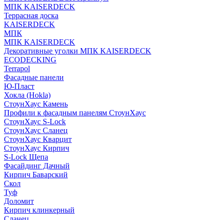
МПК KAISERDECK
Террасная доска
KAISERDECK
МПК
МПК KAISERDECK
Декоративные уголки МПК KAISERDECK
ECODECKING
Terrapol
Фасадные панели
Ю-Пласт
Хокла (Hokla)
СтоунХаус Камень
Профили к фасадным панелям СтоунХаус
СтоунХаус S-Lock
СтоунХаус Сланец
СтоунХаус Кварцит
СтоунХаус Кирпич
S-Lock Щепа
Фасайдинг Дачный
Кирпич Баварский
Скол
Туф
Доломит
Кирпич клинкерный
Сланец