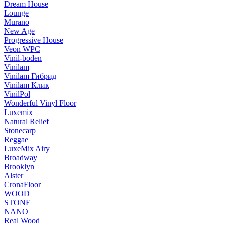
Dream House
Lounge
Murano
New Age
Progressive House
Veon WPC
Vinil-boden
Vinilam
Vinilam Гибрид
Vinilam Клик
VinilPol
Wonderful Vinyl Floor
Luxemix
Natural Relief
Stonecarp
Reggae
LuxeMix Airy
Broadway
Brooklyn
Alster
CronaFloor
WOOD
STONE
NANO
Real Wood