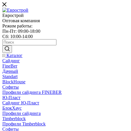
Еврострой
Оптовая компания
Режим работы:
Пн-Пт: 09:00-18:00
Сб: 10:00-14:00
Каталог
Сайдинг
FineBer
Дачный
Standart
BlockHouse
Софиты
Профили сайдинга FINEBER
Ю-Пласт
Сайдинг Ю-Пласт
БлокХаус
Профили сайдинга
Timberblock
Профили Timberblock
Софиты