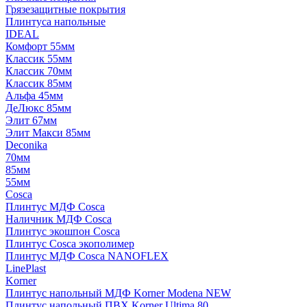
Грязезащитные покрытия
Плинтуса напольные
IDEAL
Комфорт 55мм
Классик 55мм
Классик 70мм
Классик 85мм
Альфа 45мм
ДеЛюкс 85мм
Элит 67мм
Элит Макси 85мм
Deconika
70мм
85мм
55мм
Cosca
Плинтус МДФ Cosca
Наличник МДФ Cosca
Плинтус экошпон Cosca
Плинтус Cosca экополимер
Плинтус МДФ Cosca NANOFLEX
LinePlast
Korner
Плинтус напольный МДФ Korner Modena NEW
Плинтус напольный ПВХ Korner Ultima 80