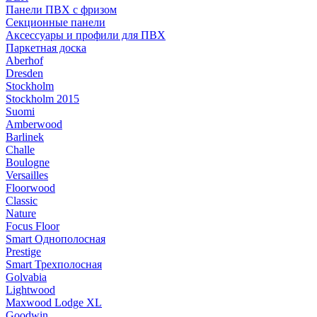
Панели ПВХ с фризом
Секционные панели
Аксессуары и профили для ПВХ
Паркетная доска
Aberhof
Dresden
Stockholm
Stockholm 2015
Suomi
Amberwood
Barlinek
Challe
Boulogne
Versailles
Floorwood
Classic
Nature
Focus Floor
Smart Однополосная
Prestige
Smart Трехполосная
Golvabia
Lightwood
Maxwood Lodge XL
Goodwin