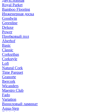
Двухслойная
Royal Parket
Bamboo Flooring
Инженерная доска
Goodwin
Greenline
Deluxe
Power
Пробковый пол
Aberhof
Basic
Classic
Corksribas
Corkstyle
Loft
Natural Cork
Time Parquet
Granorte
Ibercork
Wicanders
Мaestro Club
Fado
Variation
Виниловый ламинат
Aqua-Step