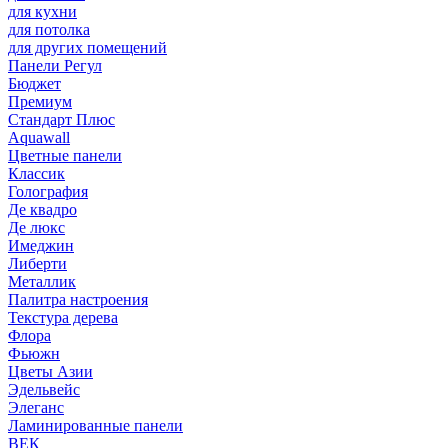
для кухни
для потолка
для других помещений
Панели Регул
Бюджет
Премиум
Стандарт Плюс
Aquawall
Цветные панели
Классик
Голография
Де квадро
Де люкс
Имеджин
Либерти
Металлик
Палитра настроения
Текстура дерева
Флора
Фьюжн
Цветы Азии
Эдельвейс
Элеганс
Ламинированные панели
ВЕК