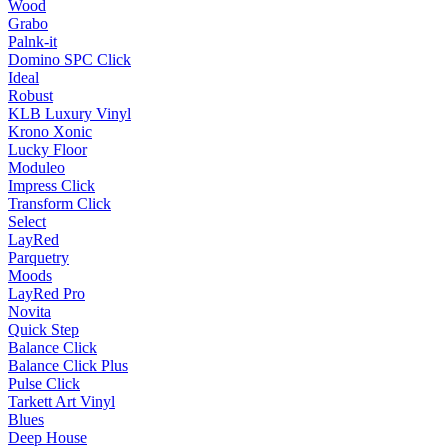
Wood
Grabo
Palnk-it
Domino SPC Click
Ideal
Robust
KLB Luxury Vinyl
Krono Xonic
Lucky Floor
Moduleo
Impress Click
Transform Click
Select
LayRed
Parquetry
Moods
LayRed Pro
Novita
Quick Step
Balance Click
Balance Click Plus
Pulse Click
Tarkett Art Vinyl
Blues
Deep House