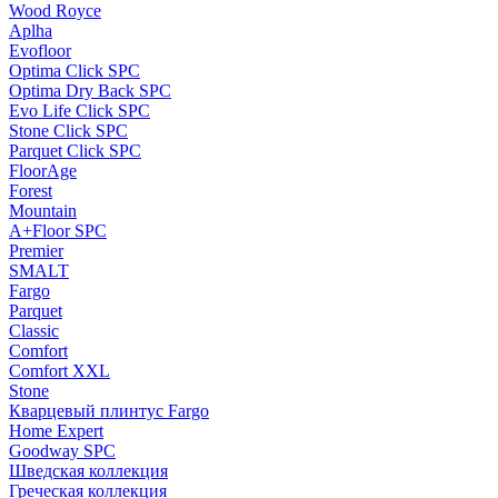
Wood Royce
Aplha
Evofloor
Optima Click SPC
Optima Dry Back SPC
Evo Life Click SPC
Stone Click SPC
Parquet Click SPC
FloorAge
Forest
Mountain
A+Floor SPC
Premier
SMALT
Fargo
Parquet
Classic
Comfort
Comfort XXL
Stone
Кварцевый плинтус Fargo
Home Expert
Goodway SPC
Шведская коллекция
Греческая коллекция