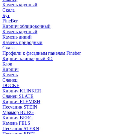
Камень крупный
Скала
Бут
FineBer
Кирпич облицовочный
Камень крупный
Камень дикий
Камень природный
Скала
Профили к фасадным панелям Fineber
Кирпич клинкерный 3D
Блок
Кирпич
Камень
Сланец
DOCKE
Кирпич KLINKER
Сланец SLATE
Кирпич FLEMISH
Пес­ча­ник STEIN
Мрамор BURG
Кирпич BERG
Камень FELS
Пес­ча­ник STERN
Пес­ча­ник EDEL