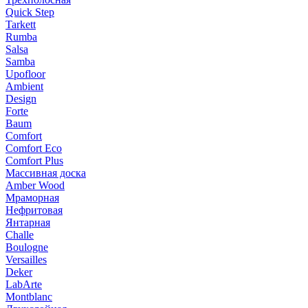
Quick Step
Tarkett
Rumba
Salsa
Samba
Upofloor
Ambient
Design
Forte
Baum
Comfort
Comfort Eco
Comfort Plus
Массивная доска
Amber Wood
Мраморная
Нефритовая
Янтарная
Challe
Boulogne
Versailles
Deker
LabArte
Montblanc