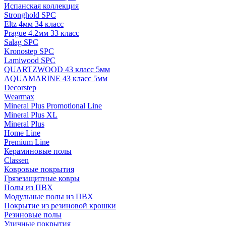
Испанская коллекция
Stronghold SPC
Eltz 4мм 34 класс
Prague 4.2мм 33 класс
Salag SPC
Kronostep SPC
Lamiwood SPC
QUARTZWOOD 43 класс 5мм
AQUAMARINE 43 класс 5мм
Decorstep
Wearmax
Mineral Plus Promotional Line
Mineral Plus XL
Mineral Plus
Home Line
Premium Line
Кераминовые полы
Classen
Ковровые покрытия
Грязезащитные ковры
Полы из ПВХ
Модульные полы из ПВХ
Покрытие из резиновой крошки
Резиновые полы
Уличные покрытия