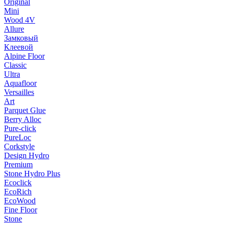
Original
Mini
Wood 4V
Allure
Замковый
Клеевой
Alpine Floor
Classic
Ultra
Aquafloor
Versailles
Art
Parquet Glue
Berry Alloc
Pure-click
PureLoc
Corkstyle
Design Hydro
Premium
Stone Hydro Plus
Ecoclick
EcoRich
EcoWood
Fine Floor
Stone