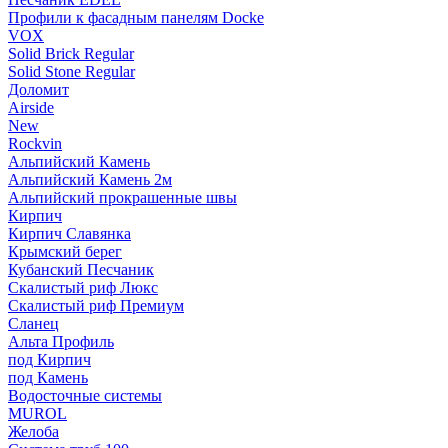
Профили к фасадным панелям Docke
VOX
Solid Brick Regular
Solid Stone Regular
Доломит
Airside
New
Rockvin
Альпийский Камень
Альпийский Камень 2м
Альпийский прокрашенные швы
Кирпич
Кирпич Славянка
Крымский берег
Кубанский Песчаник
Скалистый риф Люкс
Скалистый риф Премиум
Сланец
Альта Профиль
под Кирпич
под Камень
Водосточные системы
MUROL
Желоба