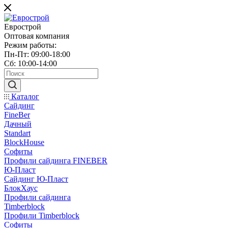
Еврострой
Оптовая компания
Режим работы:
Пн-Пт: 09:00-18:00
Сб: 10:00-14:00
Каталог
Сайдинг
FineBer
Дачный
Standart
BlockHouse
Софиты
Профили сайдинга FINEBER
Ю-Пласт
Сайдинг Ю-Пласт
БлокХаус
Профили сайдинга
Timberblock
Профили Timberblock
Софиты