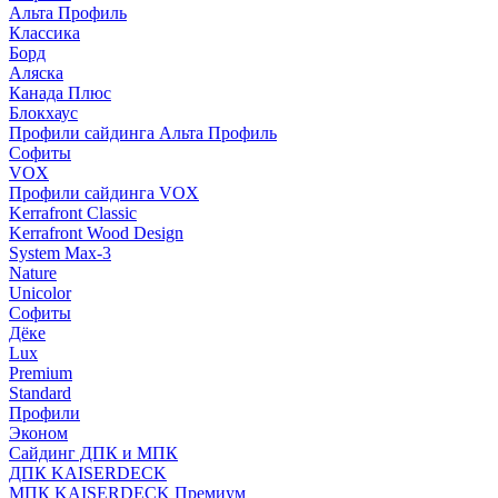
Альта Профиль
Классика
Борд
Аляска
Канада Плюс
Блокхаус
Профили сайдинга Альта Профиль
Софиты
VOX
Профили сайдинга VOX
Kerrafront Classic
Kerrafront Wood Design
System Max-3
Nature
Unicolor
Софиты
Дёке
Lux
Premium
Standard
Профили
Эконом
Сайдинг ДПК и МПК
ДПК KAISERDECK
МПК KAISERDECK Премиум