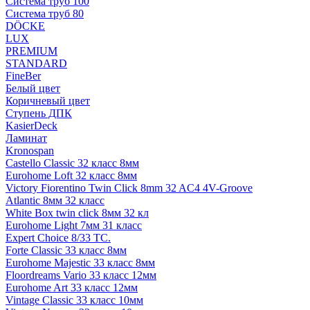
Система труб 100
Система труб 80
DÖCKE
LUX
PREMIUM
STANDARD
FineBer
Белый цвет
Коричневый цвет
Ступень ДПК
KasierDeck
Ламинат
Kronospan
Castello Classic 32 класс 8мм
Eurohome Loft 32 класс 8мм
Victory Fiorentino Twin Click 8mm 32 AC4 4V-Groove
Atlantic 8мм 32 класс
White Box twin click 8мм 32 кл
Eurohome Light 7мм 31 класс
Expert Choice 8/33 TC.
Forte Classic 33 класс 8мм
Eurohome Majestic 33 класс 8мм
Floordreams Vario 33 класс 12мм
Eurohome Art 33 класс 12мм
Vintage Classic 33 класс 10мм