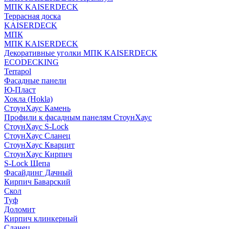
МПК KAISERDECK
Террасная доска
KAISERDECK
МПК
МПК KAISERDECK
Декоративные уголки МПК KAISERDECK
ECODECKING
Terrapol
Фасадные панели
Ю-Пласт
Хокла (Hokla)
СтоунХаус Камень
Профили к фасадным панелям СтоунХаус
СтоунХаус S-Lock
СтоунХаус Сланец
СтоунХаус Кварцит
СтоунХаус Кирпич
S-Lock Щепа
Фасайдинг Дачный
Кирпич Баварский
Скол
Туф
Доломит
Кирпич клинкерный
Сланец