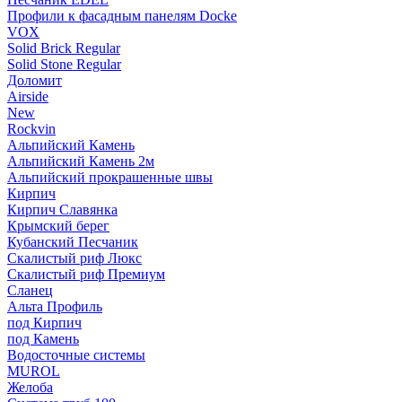
Профили к фасадным панелям Docke
VOX
Solid Brick Regular
Solid Stone Regular
Доломит
Airside
New
Rockvin
Альпийский Камень
Альпийский Камень 2м
Альпийский прокрашенные швы
Кирпич
Кирпич Славянка
Крымский берег
Кубанский Песчаник
Скалистый риф Люкс
Скалистый риф Премиум
Сланец
Альта Профиль
под Кирпич
под Камень
Водосточные системы
MUROL
Желоба