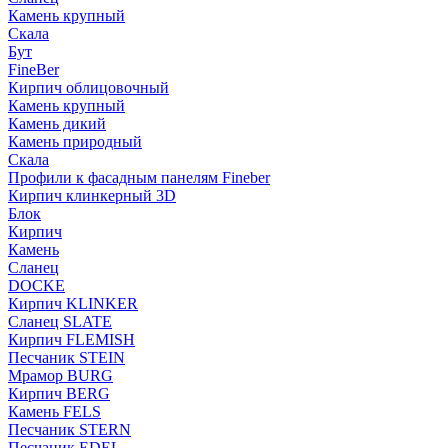
Камень крупный
Скала
Бут
FineBer
Кирпич облицовочный
Камень крупный
Камень дикий
Камень природный
Скала
Профили к фасадным панелям Fineber
Кирпич клинкерный 3D
Блок
Кирпич
Камень
Сланец
DOCKE
Кирпич KLINKER
Сланец SLATE
Кирпич FLEMISH
Пес­ча­ник STEIN
Мрамор BURG
Кирпич BERG
Камень FELS
Пес­ча­ник STERN
Пес­ча­ник EDEL