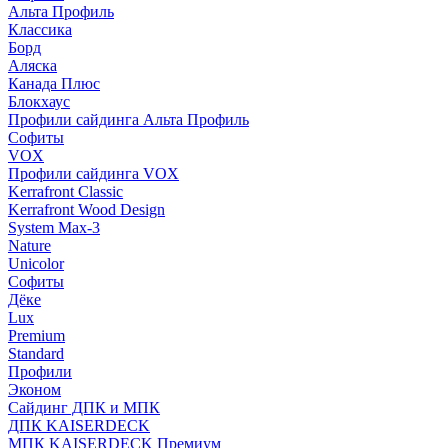
Альта Профиль
Классика
Борд
Аляска
Канада Плюс
Блокхаус
Профили сайдинга Альта Профиль
Софиты
VOX
Профили сайдинга VOX
Kerrafront Classic
Kerrafront Wood Design
System Max-3
Nature
Unicolor
Софиты
Дёке
Lux
Premium
Standard
Профили
Эконом
Сайдинг ДПК и МПК
ДПК KAISERDECK
МПК KAISERDECK Премиум