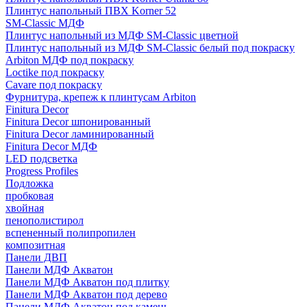
Плинтус напольный ПВХ Korner 52
SM-Classic МДФ
Плинтус напольный из МДФ SM-Classic цветной
Плинтус напольный из МДФ SM-Classic белый под покраску
Arbiton МДФ под покраску
Loctike под покраску
Cavare под покраску
Фурнитура, крепеж к плинтусам Arbiton
Finitura Decor
Finitura Decor шпонированный
Finitura Decor ламинированный
Finitura Decor МДФ
LED подсветка
Progress Profiles
Подложка
пробковая
хвойная
пенополистирол
вспененный полипропилен
композитная
Панели ДВП
Панели МДФ Акватон
Панели МДФ Акватон под плитку
Панели МДФ Акватон под дерево
Панели МДФ Акватон под камень