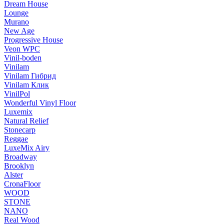
Dream House
Lounge
Murano
New Age
Progressive House
Veon WPC
Vinil-boden
Vinilam
Vinilam Гибрид
Vinilam Клик
VinilPol
Wonderful Vinyl Floor
Luxemix
Natural Relief
Stonecarp
Reggae
LuxeMix Airy
Broadway
Brooklyn
Alster
CronaFloor
WOOD
STONE
NANO
Real Wood