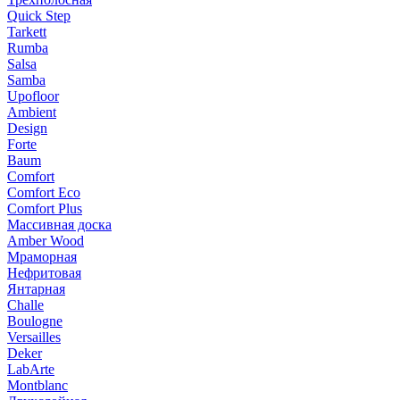
Quick Step
Tarkett
Rumba
Salsa
Samba
Upofloor
Ambient
Design
Forte
Baum
Comfort
Comfort Eco
Comfort Plus
Массивная доска
Amber Wood
Мраморная
Нефритовая
Янтарная
Challe
Boulogne
Versailles
Deker
LabArte
Montblanc