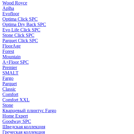
Wood Royce
Aplha
Evofloor
Optima Click SPC
Optima Dry Back SPC
Evo Life Click SPC
Stone Click SPC
Parquet Click SPC
FloorAge
Forest
Mountain
A+Floor SPC
Premier
SMALT
Fargo
Parquet
Classic
Comfort
Comfort XXL
Stone
Кварцевый плинтус Fargo
Home Expert
Goodway SPC
Шведская коллекция
Греческая коллекция