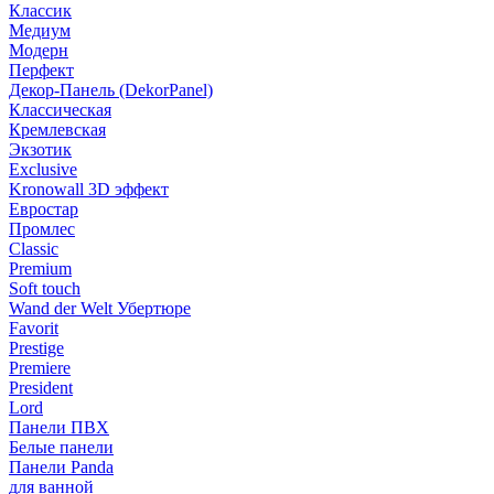
Классик
Медиум
Модерн
Перфект
Декор-Панель (DekorPanel)
Классическая
Кремлевская
Экзотик
Exclusive
Kronowall 3D эффект
Евростар
Промлес
Classic
Premium
Soft touch
Wand der Welt Убертюре
Favorit
Prestige
Premiere
President
Lord
Панели ПВХ
Белые панели
Панели Panda
для ванной