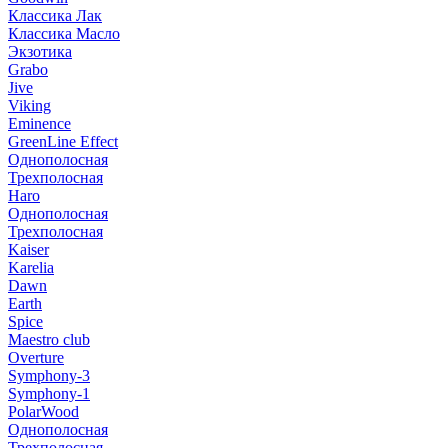
Классика Лак
Классика Масло
Экзотика
Grabo
Jive
Viking
Eminence
GreenLine Effect
Однополосная
Трехполосная
Haro
Однополосная
Трехполосная
Kaiser
Karelia
Dawn
Earth
Spice
Maestro club
Overture
Symphony-3
Symphony-1
PolarWood
Однополосная
Трехполосная