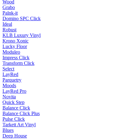
Wood
Grabo
Palnk-it
Domino SPC Click
Ideal
Robust
KLB Luxury Vinyl
Krono Xonic
Lucky Floor
Moduleo
Impress Click
Transform Click
Select
LayRed
Parquetry
Moods
LayRed Pro
Novita
Quick Step
Balance Click
Balance Click Plus
Pulse Click
Tarkett Art Vinyl
Blues
Deep House