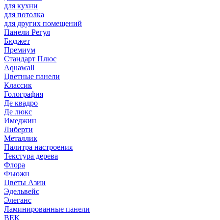
для кухни
для потолка
для других помещений
Панели Регул
Бюджет
Премиум
Стандарт Плюс
Aquawall
Цветные панели
Классик
Голография
Де квадро
Де люкс
Имеджин
Либерти
Металлик
Палитра настроения
Текстура дерева
Флора
Фьюжн
Цветы Азии
Эдельвейс
Элеганс
Ламинированные панели
ВЕК