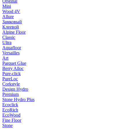
Original
Mini
Wood 4V
Allure
Замковый
Клеевой
Alpine Floor
Classic
Ultra
Aquafloor
Versailles
Art
Parquet Glue
Berry Alloc
Pure-click
PureLoc
Corkstyle
Design Hydro
Premium
Stone Hydro Plus
Ecoclick
EcoRich
EcoWood
Fine Floor
Stone