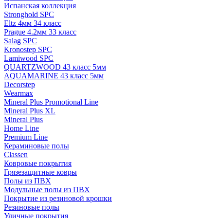
Испанская коллекция
Stronghold SPC
Eltz 4мм 34 класс
Prague 4.2мм 33 класс
Salag SPC
Kronostep SPC
Lamiwood SPC
QUARTZWOOD 43 класс 5мм
AQUAMARINE 43 класс 5мм
Decorstep
Wearmax
Mineral Plus Promotional Line
Mineral Plus XL
Mineral Plus
Home Line
Premium Line
Кераминовые полы
Classen
Ковровые покрытия
Грязезащитные ковры
Полы из ПВХ
Модульные полы из ПВХ
Покрытие из резиновой крошки
Резиновые полы
Уличные покрытия