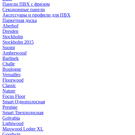
Панели ПВХ с фризом
Секционные панели
Аксессуары и профили для ПВХ
Паркетная доска
Aberhof
Dresden
Stockholm
Stockholm 2015
Suomi
Amberwood
Barlinek
Challe
Boulogne
Versailles
Floorwood
Classic
Nature
Focus Floor
Smart Однополосная
Prestige
Smart Трехполосная
Golvabia
Lightwood
Maxwood Lodge XL
Goodwin