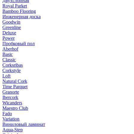
Двухслойная
Royal Parket
Bamboo Flooring
Инженерная доска
Goodwin
Greenline
Deluxe
Power
Пробковый пол
Aberhof
Basic
Classic
Corksribas
Corkstyle
Loft
Natural Cork
Time Parquet
Granorte
Ibercork
Wicanders
Мaestro Club
Fado
Variation
Виниловый ламинат
Aqua-Step