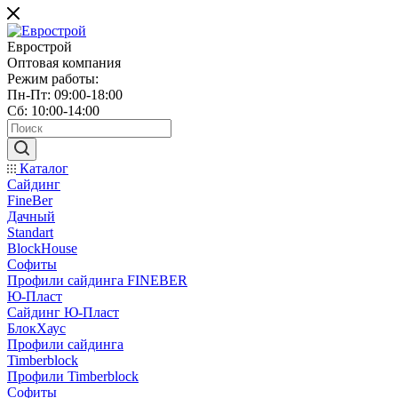
Еврострой
Оптовая компания
Режим работы:
Пн-Пт: 09:00-18:00
Сб: 10:00-14:00
Каталог
Сайдинг
FineBer
Дачный
Standart
BlockHouse
Софиты
Профили сайдинга FINEBER
Ю-Пласт
Сайдинг Ю-Пласт
БлокХаус
Профили сайдинга
Timberblock
Профили Timberblock
Софиты