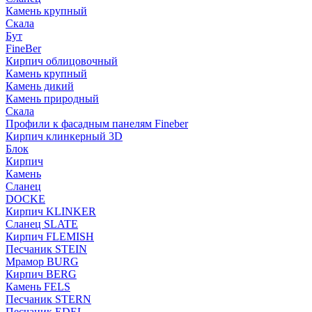
Камень крупный
Скала
Бут
FineBer
Кирпич облицовочный
Камень крупный
Камень дикий
Камень природный
Скала
Профили к фасадным панелям Fineber
Кирпич клинкерный 3D
Блок
Кирпич
Камень
Сланец
DOCKE
Кирпич KLINKER
Сланец SLATE
Кирпич FLEMISH
Пес­ча­ник STEIN
Мрамор BURG
Кирпич BERG
Камень FELS
Пес­ча­ник STERN
Пес­ча­ник EDEL