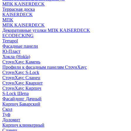
МПК KAISERDECK
Террасная доска
KAISERDECK
МПК
МПК KAISERDECK
Декоративные уголки МПК KAISERDECK
ECODECKING
Terrapol
Фасадные панели
Ю-Пласт
Хокла (Hokla)
СтоунХаус Камень
Профили к фасадным панелям СтоунХаус
СтоунХаус S-Lock
СтоунХаус Сланец
СтоунХаус Кварцит
СтоунХаус Кирпич
S-Lock Щепа
Фасайдинг Дачный
Кирпич Баварский
Скол
Туф
Доломит
Кирпич клинкерный
Сланец