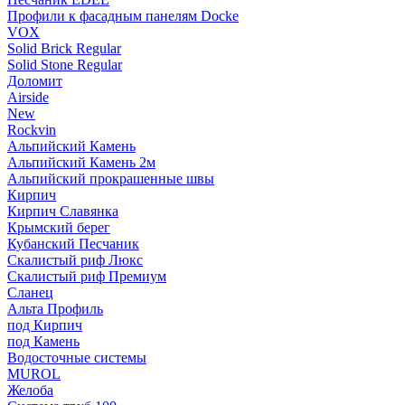
Профили к фасадным панелям Docke
VOX
Solid Brick Regular
Solid Stone Regular
Доломит
Airside
New
Rockvin
Альпийский Камень
Альпийский Камень 2м
Альпийский прокрашенные швы
Кирпич
Кирпич Славянка
Крымский берег
Кубанский Песчаник
Скалистый риф Люкс
Скалистый риф Премиум
Сланец
Альта Профиль
под Кирпич
под Камень
Водосточные системы
MUROL
Желоба