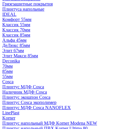
Грязезащитные покрытия
Плинтуса напольные
IDEAL
Комфорт 55мм
Классик 55мм
Классик 70мм
Классик 85мм
Альфа 45мм
ДеЛюкс 85мм
Элит 67мм
Элит Макси 85мм
Deconika
70мм
85мм
55мм
Cosca
Плинтус МДФ Cosca
Наличник МДФ Cosca
Плинтус экошпон Cosca
Плинтус Cosca экополимер
Плинтус МДФ Cosca NANOFLEX
LinePlast
Korner
Плинтус напольный МДФ Korner Modena NEW
Плинтус напольный ПВХ Korner Ultima 80