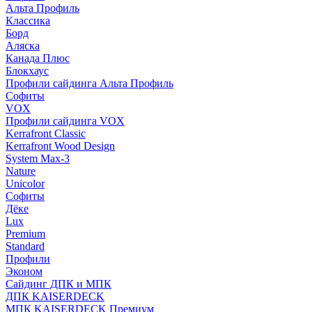
Альта Профиль
Классика
Борд
Аляска
Канада Плюс
Блокхаус
Профили сайдинга Альта Профиль
Софиты
VOX
Профили сайдинга VOX
Kerrafront Classic
Kerrafront Wood Design
System Max-3
Nature
Unicolor
Софиты
Дёке
Lux
Premium
Standard
Профили
Эконом
Сайдинг ДПК и МПК
ДПК KAISERDECK
МПК KAISERDECK Премиум