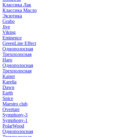
Классика Лак
Классика Масло
Экзотика
Grabo
Jive
Viking
Eminence
GreenLine Effect
Однополосная
Трехполосная
Haro
Однополосная
Трехполосная
Kaiser
Karelia
Dawn
Earth
Spice
Maestro club
Overture
Symphony-3
Symphony-1
PolarWood
Однополосная
Трехполосная