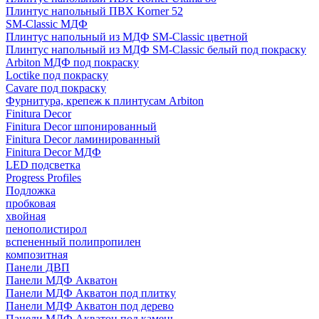
Плинтус напольный ПВХ Korner 52
SM-Classic МДФ
Плинтус напольный из МДФ SM-Classic цветной
Плинтус напольный из МДФ SM-Classic белый под покраску
Arbiton МДФ под покраску
Loctike под покраску
Cavare под покраску
Фурнитура, крепеж к плинтусам Arbiton
Finitura Decor
Finitura Decor шпонированный
Finitura Decor ламинированный
Finitura Decor МДФ
LED подсветка
Progress Profiles
Подложка
пробковая
хвойная
пенополистирол
вспененный полипропилен
композитная
Панели ДВП
Панели МДФ Акватон
Панели МДФ Акватон под плитку
Панели МДФ Акватон под дерево
Панели МДФ Акватон под камень