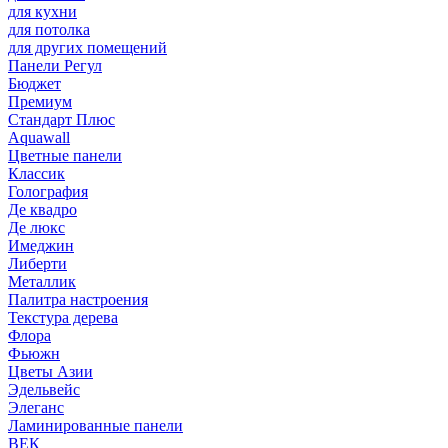
для кухни
для потолка
для других помещений
Панели Регул
Бюджет
Премиум
Стандарт Плюс
Aquawall
Цветные панели
Классик
Голография
Де квадро
Де люкс
Имеджин
Либерти
Металлик
Палитра настроения
Текстура дерева
Флора
Фьюжн
Цветы Азии
Эдельвейс
Элеганс
Ламинированные панели
ВЕК