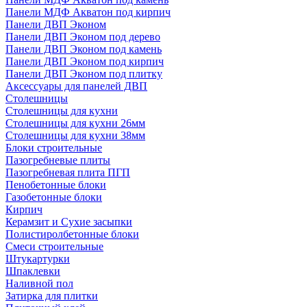
Панели МДФ Акватон под кирпич
Панели ДВП Эконом
Панели ДВП Эконом под дерево
Панели ДВП Эконом под камень
Панели ДВП Эконом под кирпич
Панели ДВП Эконом под плитку
Аксессуары для панелей ДВП
Столешницы
Столешницы для кухни
Столешницы для кухни 26мм
Столешницы для кухни 38мм
Блоки строительные
Пазогребневые плиты
Пазогребневая плита ПГП
Пенобетонные блоки
Газобетонные блоки
Кирпич
Керамзит и Сухие засыпки
Полистиролбетонные блоки
Смеси строительные
Штукартурки
Шпаклевки
Наливной пол
Затирка для плитки