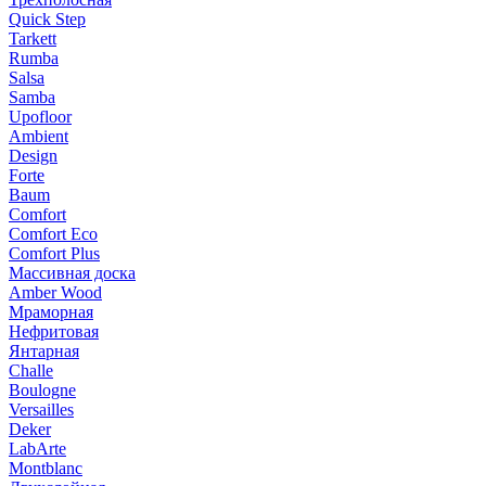
Quick Step
Tarkett
Rumba
Salsa
Samba
Upofloor
Ambient
Design
Forte
Baum
Comfort
Comfort Eco
Comfort Plus
Массивная доска
Amber Wood
Мраморная
Нефритовая
Янтарная
Challe
Boulogne
Versailles
Deker
LabArte
Montblanc