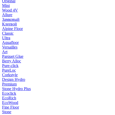
Original
Mini
Wood 4V
Allure
Замковый
Клеевой
Alpine Floor
Classic
Ultra
Aquafloor
Versailles
Art
Parquet Glue
Berry Alloc
Pure-click
PureLoc
Corkstyle
Design Hydro
Premium
Stone Hydro Plus
Ecoclick
EcoRich
EcoWood
Fine Floor
Stone