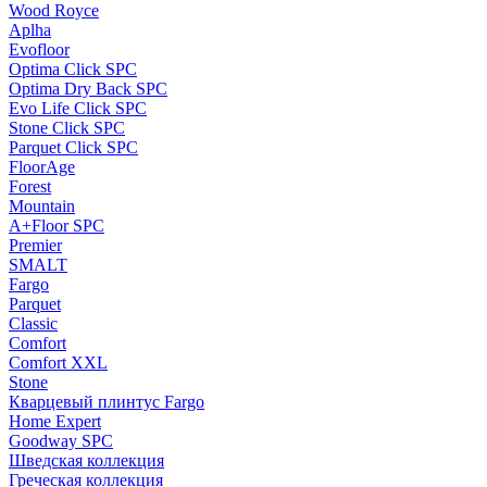
Wood Royce
Aplha
Evofloor
Optima Click SPC
Optima Dry Back SPC
Evo Life Click SPC
Stone Click SPC
Parquet Click SPC
FloorAge
Forest
Mountain
A+Floor SPC
Premier
SMALT
Fargo
Parquet
Classic
Comfort
Comfort XXL
Stone
Кварцевый плинтус Fargo
Home Expert
Goodway SPC
Шведская коллекция
Греческая коллекция