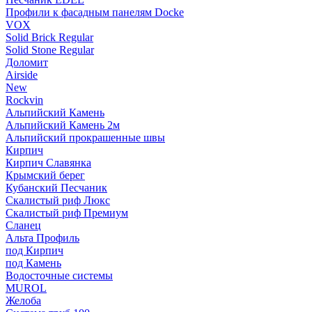
Профили к фасадным панелям Docke
VOX
Solid Brick Regular
Solid Stone Regular
Доломит
Airside
New
Rockvin
Альпийский Камень
Альпийский Камень 2м
Альпийский прокрашенные швы
Кирпич
Кирпич Славянка
Крымский берег
Кубанский Песчаник
Скалистый риф Люкс
Скалистый риф Премиум
Сланец
Альта Профиль
под Кирпич
под Камень
Водосточные системы
MUROL
Желоба