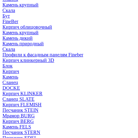
Камень крупный
Скала
Бут
FineBer
Кирпич облицовочный
Камень крупный
Камень дикий
Камень природный
Скала
Профили к фасадным панелям Fineber
Кирпич клинкерный 3D
Блок
Кирпич
Камень
Сланец
DOCKE
Кирпич KLINKER
Сланец SLATE
Кирпич FLEMISH
Пес­ча­ник STEIN
Мрамор BURG
Кирпич BERG
Камень FELS
Пес­ча­ник STERN
Пес­ча­ник EDEL