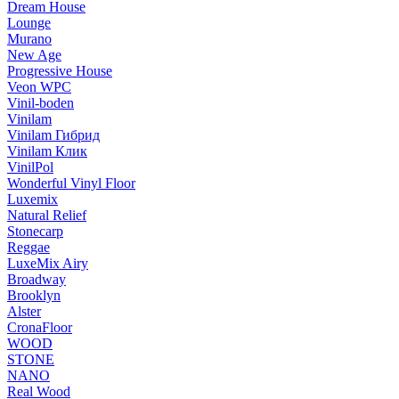
Dream House
Lounge
Murano
New Age
Progressive House
Veon WPC
Vinil-boden
Vinilam
Vinilam Гибрид
Vinilam Клик
VinilPol
Wonderful Vinyl Floor
Luxemix
Natural Relief
Stonecarp
Reggae
LuxeMix Airy
Broadway
Brooklyn
Alster
CronaFloor
WOOD
STONE
NANO
Real Wood