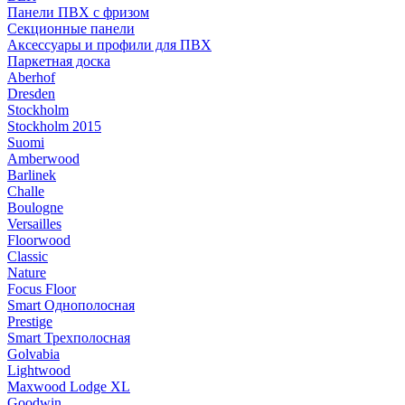
Панели ПВХ с фризом
Секционные панели
Аксессуары и профили для ПВХ
Паркетная доска
Aberhof
Dresden
Stockholm
Stockholm 2015
Suomi
Amberwood
Barlinek
Challe
Boulogne
Versailles
Floorwood
Classic
Nature
Focus Floor
Smart Однополосная
Prestige
Smart Трехполосная
Golvabia
Lightwood
Maxwood Lodge XL
Goodwin