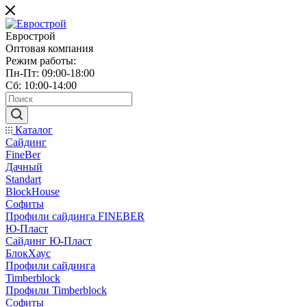
Еврострой
Оптовая компания
Режим работы:
Пн-Пт: 09:00-18:00
Сб: 10:00-14:00
Каталог
Сайдинг
FineBer
Дачный
Standart
BlockHouse
Софиты
Профили сайдинга FINEBER
Ю-Пласт
Сайдинг Ю-Пласт
БлокХаус
Профили сайдинга
Timberblock
Профили Timberblock
Софиты