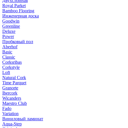
Двухслойная
Royal Parket
Bamboo Flooring
Инженерная доска
Goodwin
Greenline
Deluxe
Power
Пробковый пол
Aberhof
Basic
Classic
Corksribas
Corkstyle
Loft
Natural Cork
Time Parquet
Granorte
Ibercork
Wicanders
Мaestro Club
Fado
Variation
Виниловый ламинат
Aqua-Step