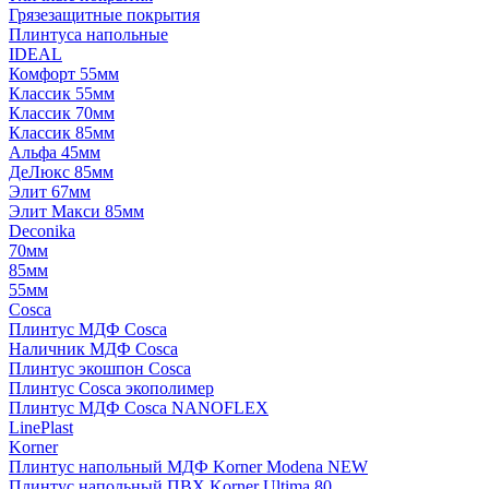
Грязезащитные покрытия
Плинтуса напольные
IDEAL
Комфорт 55мм
Классик 55мм
Классик 70мм
Классик 85мм
Альфа 45мм
ДеЛюкс 85мм
Элит 67мм
Элит Макси 85мм
Deconika
70мм
85мм
55мм
Cosca
Плинтус МДФ Cosca
Наличник МДФ Cosca
Плинтус экошпон Cosca
Плинтус Cosca экополимер
Плинтус МДФ Cosca NANOFLEX
LinePlast
Korner
Плинтус напольный МДФ Korner Modena NEW
Плинтус напольный ПВХ Korner Ultima 80