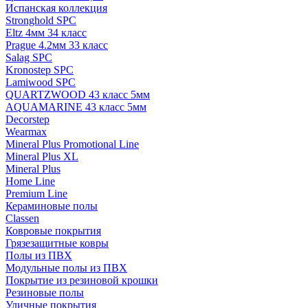
Испанская коллекция
Stronghold SPC
Eltz 4мм 34 класс
Prague 4.2мм 33 класс
Salag SPC
Kronostep SPC
Lamiwood SPC
QUARTZWOOD 43 класс 5мм
AQUAMARINE 43 класс 5мм
Decorstep
Wearmax
Mineral Plus Promotional Line
Mineral Plus XL
Mineral Plus
Home Line
Premium Line
Кераминовые полы
Classen
Ковровые покрытия
Грязезащитные ковры
Полы из ПВХ
Модульные полы из ПВХ
Покрытие из резиновой крошки
Резиновые полы
Уличные покрытия