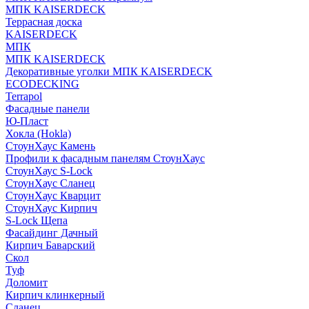
МПК KAISERDECK
Террасная доска
KAISERDECK
МПК
МПК KAISERDECK
Декоративные уголки МПК KAISERDECK
ECODECKING
Terrapol
Фасадные панели
Ю-Пласт
Хокла (Hokla)
СтоунХаус Камень
Профили к фасадным панелям СтоунХаус
СтоунХаус S-Lock
СтоунХаус Сланец
СтоунХаус Кварцит
СтоунХаус Кирпич
S-Lock Щепа
Фасайдинг Дачный
Кирпич Баварский
Скол
Туф
Доломит
Кирпич клинкерный
Сланец