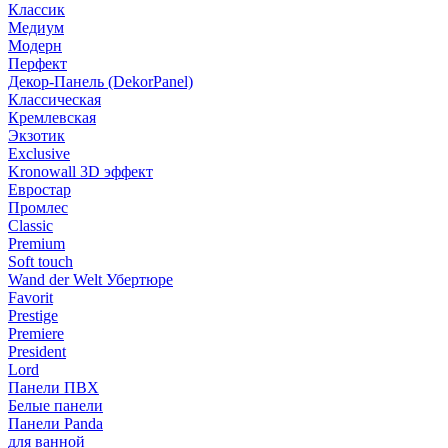
Классик
Медиум
Модерн
Перфект
Декор-Панель (DekorPanel)
Классическая
Кремлевская
Экзотик
Exclusive
Kronowall 3D эффект
Евростар
Промлес
Classic
Premium
Soft touch
Wand der Welt Убертюре
Favorit
Prestige
Premiere
President
Lord
Панели ПВХ
Белые панели
Панели Panda
для ванной