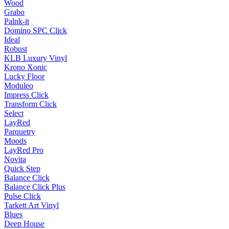
Wood
Grabo
Palnk-it
Domino SPC Click
Ideal
Robust
KLB Luxury Vinyl
Krono Xonic
Lucky Floor
Moduleo
Impress Click
Transform Click
Select
LayRed
Parquetry
Moods
LayRed Pro
Novita
Quick Step
Balance Click
Balance Click Plus
Pulse Click
Tarkett Art Vinyl
Blues
Deep House