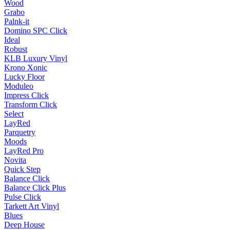
Wood
Grabo
Palnk-it
Domino SPC Click
Ideal
Robust
KLB Luxury Vinyl
Krono Xonic
Lucky Floor
Moduleo
Impress Click
Transform Click
Select
LayRed
Parquetry
Moods
LayRed Pro
Novita
Quick Step
Balance Click
Balance Click Plus
Pulse Click
Tarkett Art Vinyl
Blues
Deep House