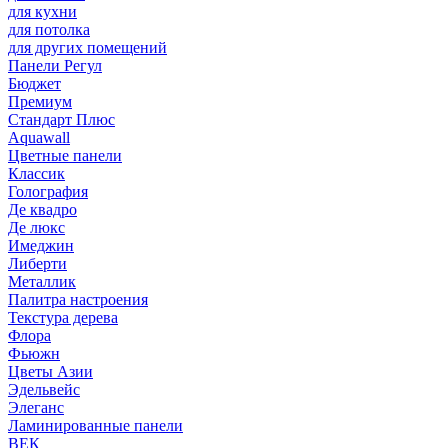
для кухни
для потолка
для других помещений
Панели Регул
Бюджет
Премиум
Стандарт Плюс
Aquawall
Цветные панели
Классик
Голография
Де квадро
Де люкс
Имеджин
Либерти
Металлик
Палитра настроения
Текстура дерева
Флора
Фьюжн
Цветы Азии
Эдельвейс
Элеганс
Ламинированные панели
ВЕК