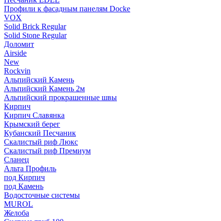
Профили к фасадным панелям Docke
VOX
Solid Brick Regular
Solid Stone Regular
Доломит
Airside
New
Rockvin
Альпийский Камень
Альпийский Камень 2м
Альпийский прокрашенные швы
Кирпич
Кирпич Славянка
Крымский берег
Кубанский Песчаник
Скалистый риф Люкс
Скалистый риф Премиум
Сланец
Альта Профиль
под Кирпич
под Камень
Водосточные системы
MUROL
Желоба