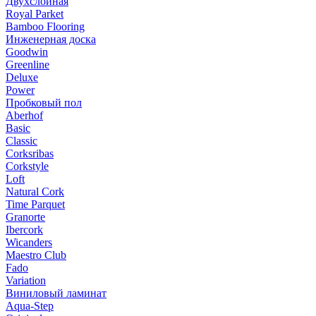
Двухслойная
Royal Parket
Bamboo Flooring
Инженерная доска
Goodwin
Greenline
Deluxe
Power
Пробковый пол
Aberhof
Basic
Classic
Corksribas
Corkstyle
Loft
Natural Cork
Time Parquet
Granorte
Ibercork
Wicanders
Мaestro Club
Fado
Variation
Виниловый ламинат
Aqua-Step