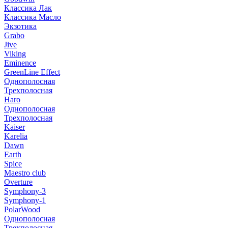
Классика Лак
Классика Масло
Экзотика
Grabo
Jive
Viking
Eminence
GreenLine Effect
Однополосная
Трехполосная
Haro
Однополосная
Трехполосная
Kaiser
Karelia
Dawn
Earth
Spice
Maestro club
Overture
Symphony-3
Symphony-1
PolarWood
Однополосная
Трехполосная