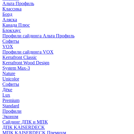
Альта Профиль
Классика
Борд
Аляска
Канада Плюс
Блокхаус
Профили сайдинга Альта Профиль
Софиты
VOX
Профили сайдинга VOX
Kerrafront Classic
Kerrafront Wood Design
System Max-3
Nature
Unicolor
Софиты
Дёке
Lux
Premium
Standard
Профили
Эконом
Сайдинг ДПК и МПК
ДПК KAISERDECK
МПК KAISERDECK Премиум