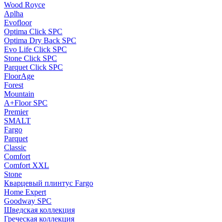
Wood Royce
Aplha
Evofloor
Optima Click SPC
Optima Dry Back SPC
Evo Life Click SPC
Stone Click SPC
Parquet Click SPC
FloorAge
Forest
Mountain
A+Floor SPC
Premier
SMALT
Fargo
Parquet
Classic
Comfort
Comfort XXL
Stone
Кварцевый плинтус Fargo
Home Expert
Goodway SPC
Шведская коллекция
Греческая коллекция