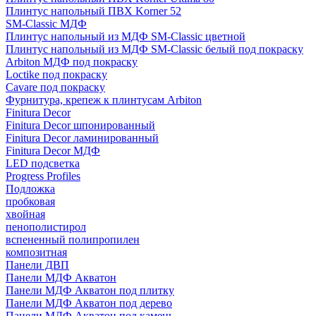
Плинтус напольный ПВХ Korner 52
SM-Classic МДФ
Плинтус напольный из МДФ SM-Classic цветной
Плинтус напольный из МДФ SM-Classic белый под покраску
Arbiton МДФ под покраску
Loctike под покраску
Cavare под покраску
Фурнитура, крепеж к плинтусам Arbiton
Finitura Decor
Finitura Decor шпонированный
Finitura Decor ламинированный
Finitura Decor МДФ
LED подсветка
Progress Profiles
Подложка
пробковая
хвойная
пенополистирол
вспененный полипропилен
композитная
Панели ДВП
Панели МДФ Акватон
Панели МДФ Акватон под плитку
Панели МДФ Акватон под дерево
Панели МДФ Акватон под камень