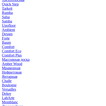
Quick Step
Tarkett
Rumba
Salsa
Samba
Upofloor
Ambient
Design
Forte
Baum
Comfort
Comfort Eco
Comfort Plus
Массивная доска
Amber Wood
Мраморная
Нефритовая
Янтарная
Challe
Boulogne
Versailles
Deker
LabArte
Montblanc