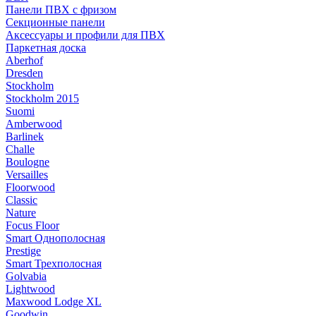
Панели ПВХ с фризом
Секционные панели
Аксессуары и профили для ПВХ
Паркетная доска
Aberhof
Dresden
Stockholm
Stockholm 2015
Suomi
Amberwood
Barlinek
Challe
Boulogne
Versailles
Floorwood
Classic
Nature
Focus Floor
Smart Однополосная
Prestige
Smart Трехполосная
Golvabia
Lightwood
Maxwood Lodge XL
Goodwin