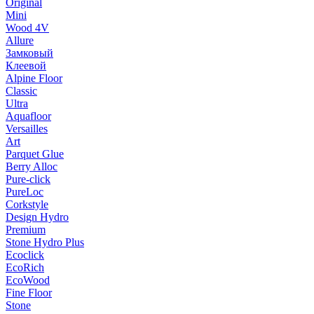
Original
Mini
Wood 4V
Allure
Замковый
Клеевой
Alpine Floor
Classic
Ultra
Aquafloor
Versailles
Art
Parquet Glue
Berry Alloc
Pure-click
PureLoc
Corkstyle
Design Hydro
Premium
Stone Hydro Plus
Ecoclick
EcoRich
EcoWood
Fine Floor
Stone