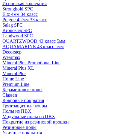
Испанская коллекция
Stronghold SPC
Eltz 4мм 34 класс
Prague 4.2мм 33 класс
Salag SPC
Kronostep SPC
Lamiwood SPC
QUARTZWOOD 43 класс 5мм
AQUAMARINE 43 класс 5мм
Decorstep
Wearmax
Mineral Plus Promotional Line
Mineral Plus XL
Mineral Plus
Home Line
Premium Line
Кераминовые полы
Classen
Ковровые покрытия
Грязезащитные ковры
Полы из ПВХ
Модульные полы из ПВХ
Покрытие из резиновой крошки
Резиновые полы
Уличные покрытия