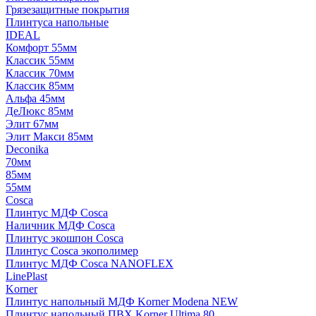
Грязезащитные покрытия
Плинтуса напольные
IDEAL
Комфорт 55мм
Классик 55мм
Классик 70мм
Классик 85мм
Альфа 45мм
ДеЛюкс 85мм
Элит 67мм
Элит Макси 85мм
Deconika
70мм
85мм
55мм
Cosca
Плинтус МДФ Cosca
Наличник МДФ Cosca
Плинтус экошпон Cosca
Плинтус Cosca экополимер
Плинтус МДФ Cosca NANOFLEX
LinePlast
Korner
Плинтус напольный МДФ Korner Modena NEW
Плинтус напольный ПВХ Korner Ultima 80