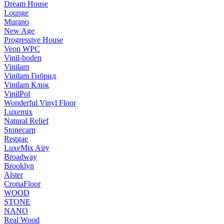
Dream House
Lounge
Murano
New Age
Progressive House
Veon WPC
Vinil-boden
Vinilam
Vinilam Гибрид
Vinilam Клик
VinilPol
Wonderful Vinyl Floor
Luxemix
Natural Relief
Stonecarp
Reggae
LuxeMix Airy
Broadway
Brooklyn
Alster
CronaFloor
WOOD
STONE
NANO
Real Wood