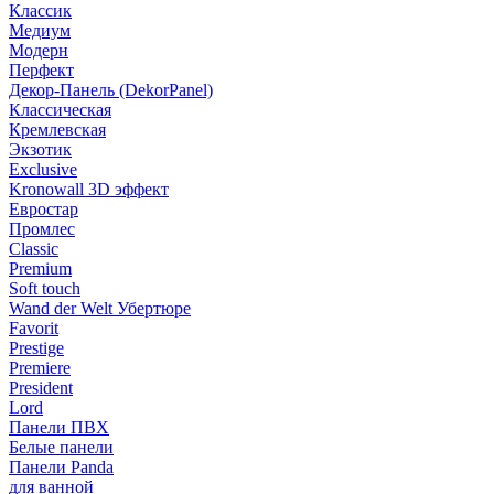
Классик
Медиум
Модерн
Перфект
Декор-Панель (DekorPanel)
Классическая
Кремлевская
Экзотик
Exclusive
Kronowall 3D эффект
Евростар
Промлес
Classic
Premium
Soft touch
Wand der Welt Убертюре
Favorit
Prestige
Premiere
President
Lord
Панели ПВХ
Белые панели
Панели Panda
для ванной