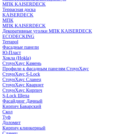
МПК KAISERDECK
Террасная доска
KAISERDECK
МПК
МПК KAISERDECK
Декоративные уголки МПК KAISERDECK
ECODECKING
Terrapol
Фасадные панели
Ю-Пласт
Хокла (Hokla)
СтоунХаус Камень
Профили к фасадным панелям СтоунХаус
СтоунХаус S-Lock
СтоунХаус Сланец
СтоунХаус Кварцит
СтоунХаус Кирпич
S-Lock Щепа
Фасайдинг Дачный
Кирпич Баварский
Скол
Туф
Доломит
Кирпич клинкерный
Сланец