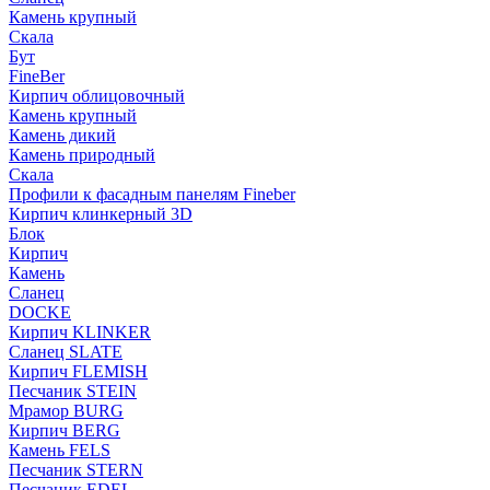
Камень крупный
Скала
Бут
FineBer
Кирпич облицовочный
Камень крупный
Камень дикий
Камень природный
Скала
Профили к фасадным панелям Fineber
Кирпич клинкерный 3D
Блок
Кирпич
Камень
Сланец
DOCKE
Кирпич KLINKER
Сланец SLATE
Кирпич FLEMISH
Пес­ча­ник STEIN
Мрамор BURG
Кирпич BERG
Камень FELS
Пес­ча­ник STERN
Пес­ча­ник EDEL