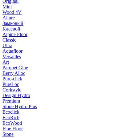
Original
Mini
Wood 4V
Allure
Замковый
Клеевой
Alpine Floor
Classic
Ultra
Aquafloor
Versailles
Art
Parquet Glue
Berry Alloc
Pure-click
PureLoc
Corkstyle
Design Hydro
Premium
Stone Hydro Plus
Ecoclick
EcoRich
EcoWood
Fine Floor
Stone