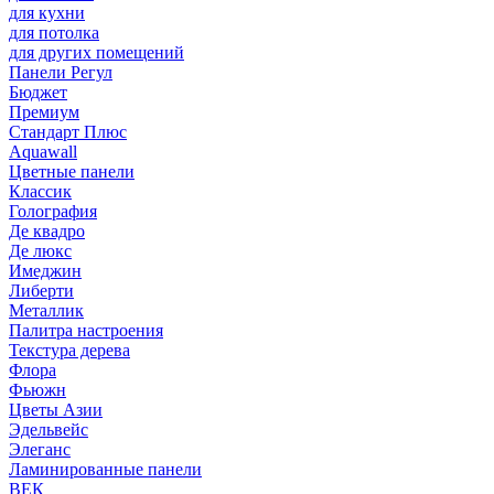
для кухни
для потолка
для других помещений
Панели Регул
Бюджет
Премиум
Стандарт Плюс
Aquawall
Цветные панели
Классик
Голография
Де квадро
Де люкс
Имеджин
Либерти
Металлик
Палитра настроения
Текстура дерева
Флора
Фьюжн
Цветы Азии
Эдельвейс
Элеганс
Ламинированные панели
ВЕК