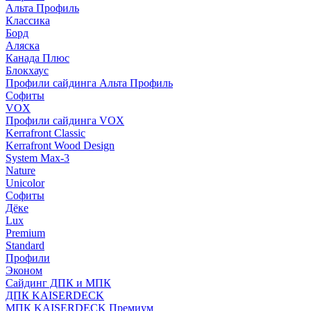
Альта Профиль
Классика
Борд
Аляска
Канада Плюс
Блокхаус
Профили сайдинга Альта Профиль
Софиты
VOX
Профили сайдинга VOX
Kerrafront Classic
Kerrafront Wood Design
System Max-3
Nature
Unicolor
Софиты
Дёке
Lux
Premium
Standard
Профили
Эконом
Сайдинг ДПК и МПК
ДПК KAISERDECK
МПК KAISERDECK Премиум