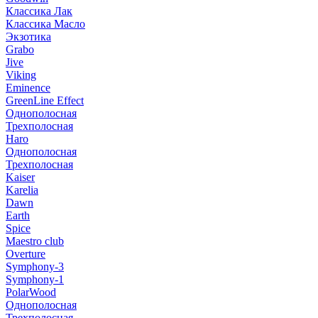
Классика Лак
Классика Масло
Экзотика
Grabo
Jive
Viking
Eminence
GreenLine Effect
Однополосная
Трехполосная
Haro
Однополосная
Трехполосная
Kaiser
Karelia
Dawn
Earth
Spice
Maestro club
Overture
Symphony-3
Symphony-1
PolarWood
Однополосная
Трехполосная