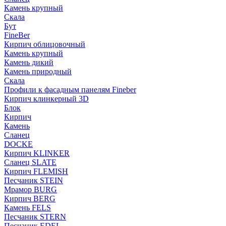
Камень крупный
Скала
Бут
FineBer
Кирпич облицовочный
Камень крупный
Камень дикий
Камень природный
Скала
Профили к фасадным панелям Fineber
Кирпич клинкерный 3D
Блок
Кирпич
Камень
Сланец
DOCKE
Кирпич KLINKER
Сланец SLATE
Кирпич FLEMISH
Пес­ча­ник STEIN
Мрамор BURG
Кирпич BERG
Камень FELS
Пес­ча­ник STERN
Пес­ча­ник EDEL