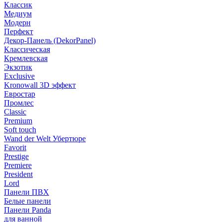
Классик
Медиум
Модерн
Перфект
Декор-Панель (DekorPanel)
Классическая
Кремлевская
Экзотик
Exclusive
Kronowall 3D эффект
Евростар
Промлес
Classic
Premium
Soft touch
Wand der Welt Убертюре
Favorit
Prestige
Premiere
President
Lord
Панели ПВХ
Белые панели
Панели Panda
для ванной