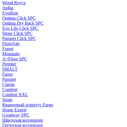
Wood Royce
Aplha
Evofloor
Optima Click SPC
Optima Dry Back SPC
Evo Life Click SPC
Stone Click SPC
Parquet Click SPC
FloorAge
Forest
Mountain
A+Floor SPC
Premier
SMALT
Fargo
Parquet
Classic
Comfort
Comfort XXL
Stone
Кварцевый плинтус Fargo
Home Expert
Goodway SPC
Шведская коллекция
Греческая коллекция