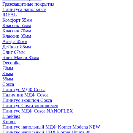
Грязезащитные покрытия
Плинтуса напольные
IDEAL
Комфорт 55мм
Классик 55мм
Классик 70мм
Классик 85мм
Альфа 45мм
ДеЛюкс 85мм
Элит 67мм
Элит Макси 85мм
Deconika
70мм
85мм
55мм
Cosca
Плинтус МДФ Cosca
Наличник МДФ Cosca
Плинтус экошпон Cosca
Плинтус Cosca экополимер
Плинтус МДФ Cosca NANOFLEX
LinePlast
Korner
Плинтус напольный МДФ Korner Modena NEW
Плинтус напольный ПВХ Korner Ultima 80