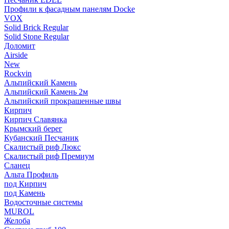
Профили к фасадным панелям Docke
VOX
Solid Brick Regular
Solid Stone Regular
Доломит
Airside
New
Rockvin
Альпийский Камень
Альпийский Камень 2м
Альпийский прокрашенные швы
Кирпич
Кирпич Славянка
Крымский берег
Кубанский Песчаник
Скалистый риф Люкс
Скалистый риф Премиум
Сланец
Альта Профиль
под Кирпич
под Камень
Водосточные системы
MUROL
Желоба