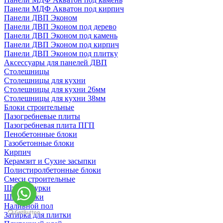
Панели МДФ Акватон под кирпич
Панели ДВП Эконом
Панели ДВП Эконом под дерево
Панели ДВП Эконом под камень
Панели ДВП Эконом под кирпич
Панели ДВП Эконом под плитку
Аксессуары для панелей ДВП
Столешницы
Столешницы для кухни
Столешницы для кухни 26мм
Столешницы для кухни 38мм
Блоки строительные
Пазогребневые плиты
Пазогребневая плита ПГП
Пенобетонные блоки
Газобетонные блоки
Кирпич
Керамзит и Сухие засыпки
Полистиролбетонные блоки
Смеси строительные
Штукартурки
Шпаклевки
Наливной пол
Затирка для плитки