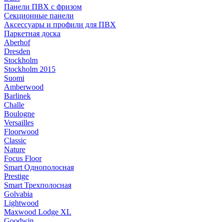
Панели ПВХ с фризом
Секционные панели
Аксессуары и профили для ПВХ
Паркетная доска
Aberhof
Dresden
Stockholm
Stockholm 2015
Suomi
Amberwood
Barlinek
Challe
Boulogne
Versailles
Floorwood
Classic
Nature
Focus Floor
Smart Однополосная
Prestige
Smart Трехполосная
Golvabia
Lightwood
Maxwood Lodge XL
Goodwin