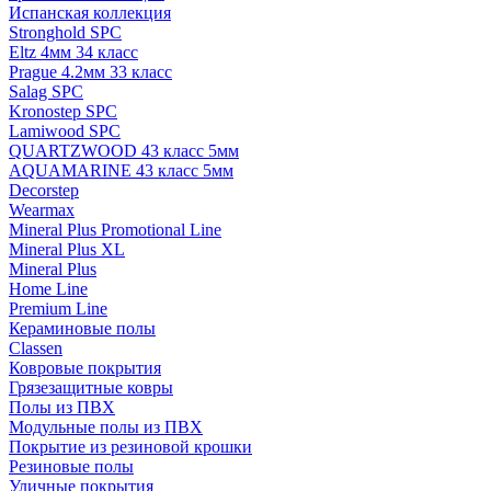
Испанская коллекция
Stronghold SPC
Eltz 4мм 34 класс
Prague 4.2мм 33 класс
Salag SPC
Kronostep SPC
Lamiwood SPC
QUARTZWOOD 43 класс 5мм
AQUAMARINE 43 класс 5мм
Decorstep
Wearmax
Mineral Plus Promotional Line
Mineral Plus XL
Mineral Plus
Home Line
Premium Line
Кераминовые полы
Classen
Ковровые покрытия
Грязезащитные ковры
Полы из ПВХ
Модульные полы из ПВХ
Покрытие из резиновой крошки
Резиновые полы
Уличные покрытия