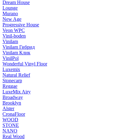
Dream House
Lounge
Murano
New Age
Progressive House
Veon WPC
Vinil-boden
Vinilam
Vinilam Гибрид
Vinilam Клик
VinilPol
Wonderful Vinyl Floor
Luxemix
Natural Relief
Stonecarp
Reggae
LuxeMix Airy
Broadway
Brooklyn
Alster
CronaFloor
WOOD
STONE
NANO
Real Wood