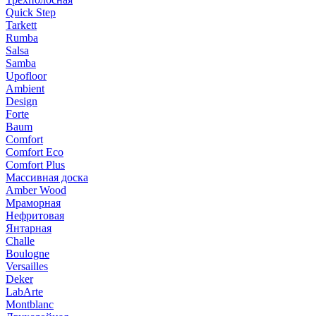
Quick Step
Tarkett
Rumba
Salsa
Samba
Upofloor
Ambient
Design
Forte
Baum
Comfort
Comfort Eco
Comfort Plus
Массивная доска
Amber Wood
Мраморная
Нефритовая
Янтарная
Challe
Boulogne
Versailles
Deker
LabArte
Montblanc