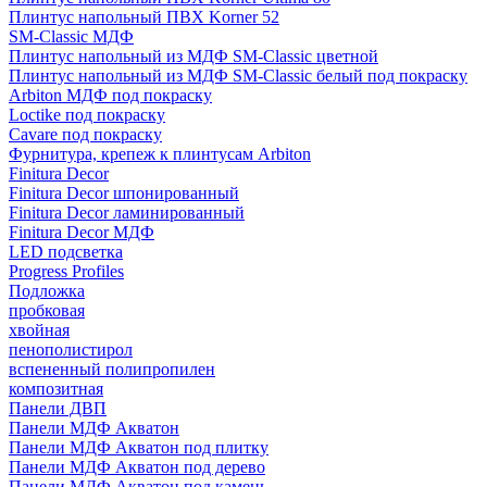
Плинтус напольный ПВХ Korner 52
SM-Classic МДФ
Плинтус напольный из МДФ SM-Classic цветной
Плинтус напольный из МДФ SM-Classic белый под покраску
Arbiton МДФ под покраску
Loctike под покраску
Cavare под покраску
Фурнитура, крепеж к плинтусам Arbiton
Finitura Decor
Finitura Decor шпонированный
Finitura Decor ламинированный
Finitura Decor МДФ
LED подсветка
Progress Profiles
Подложка
пробковая
хвойная
пенополистирол
вспененный полипропилен
композитная
Панели ДВП
Панели МДФ Акватон
Панели МДФ Акватон под плитку
Панели МДФ Акватон под дерево
Панели МДФ Акватон под камень