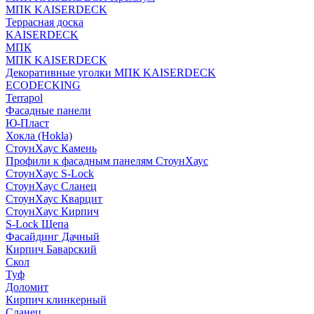
МПК KAISERDECK
Террасная доска
KAISERDECK
МПК
МПК KAISERDECK
Декоративные уголки МПК KAISERDECK
ECODECKING
Terrapol
Фасадные панели
Ю-Пласт
Хокла (Hokla)
СтоунХаус Камень
Профили к фасадным панелям СтоунХаус
СтоунХаус S-Lock
СтоунХаус Сланец
СтоунХаус Кварцит
СтоунХаус Кирпич
S-Lock Щепа
Фасайдинг Дачный
Кирпич Баварский
Скол
Туф
Доломит
Кирпич клинкерный
Сланец