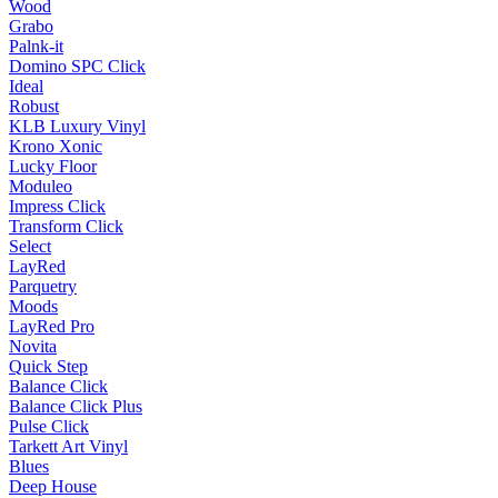
Wood
Grabo
Palnk-it
Domino SPC Click
Ideal
Robust
KLB Luxury Vinyl
Krono Xonic
Lucky Floor
Moduleo
Impress Click
Transform Click
Select
LayRed
Parquetry
Moods
LayRed Pro
Novita
Quick Step
Balance Click
Balance Click Plus
Pulse Click
Tarkett Art Vinyl
Blues
Deep House