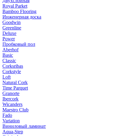
Двухслойная
Royal Parket
Bamboo Flooring
Инженерная доска
Goodwin
Greenline
Deluxe
Power
Пробковый пол
Aberhof
Basic
Classic
Corksribas
Corkstyle
Loft
Natural Cork
Time Parquet
Granorte
Ibercork
Wicanders
Мaestro Club
Fado
Variation
Виниловый ламинат
Aqua-Step