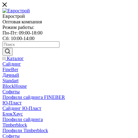
Еврострой
Оптовая компания
Режим работы:
Пн-Пт: 09:00-18:00
Сб: 10:00-14:00
Каталог
Сайдинг
FineBer
Дачный
Standart
BlockHouse
Софиты
Профили сайдинга FINEBER
Ю-Пласт
Сайдинг Ю-Пласт
БлокХаус
Профили сайдинга
Timberblock
Профили Timberblock
Софиты