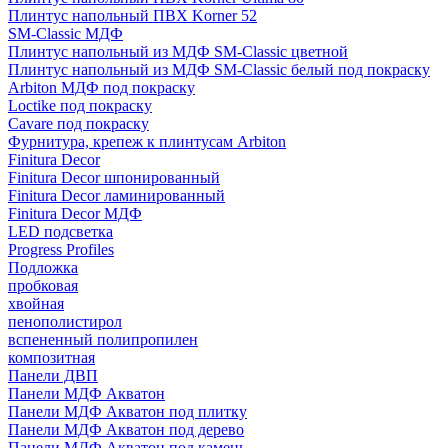
Плинтус напольный ПВХ Korner 52
SM-Classic МДФ
Плинтус напольный из МДФ SM-Classic цветной
Плинтус напольный из МДФ SM-Classic белый под покраску
Arbiton МДФ под покраску
Loctike под покраску
Cavare под покраску
Фурнитура, крепеж к плинтусам Arbiton
Finitura Decor
Finitura Decor шпонированный
Finitura Decor ламинированный
Finitura Decor МДФ
LED подсветка
Progress Profiles
Подложка
пробковая
хвойная
пенополистирол
вспененный полипропилен
композитная
Панели ДВП
Панели МДФ Акватон
Панели МДФ Акватон под плитку
Панели МДФ Акватон под дерево
Панели МДФ Акватон под камень