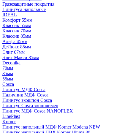
Грязезащитные покрытия
Плинтуса напольные
IDEAL
Комфорт 55мм
Классик 55мм
Классик 70мм
Классик 85мм
Альфа 45мм
ДеЛюкс 85мм
Элит 67мм
Элит Макси 85мм
Deconika
70мм
85мм
55мм
Cosca
Плинтус МДФ Cosca
Наличник МДФ Cosca
Плинтус экошпон Cosca
Плинтус Cosca экополимер
Плинтус МДФ Cosca NANOFLEX
LinePlast
Korner
Плинтус напольный МДФ Korner Modena NEW
Плинтус напольный ПВХ Korner Ultima 80