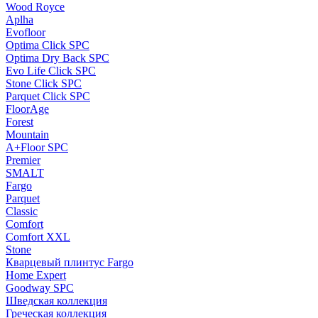
Wood Royce
Aplha
Evofloor
Optima Click SPC
Optima Dry Back SPC
Evo Life Click SPC
Stone Click SPC
Parquet Click SPC
FloorAge
Forest
Mountain
A+Floor SPC
Premier
SMALT
Fargo
Parquet
Classic
Comfort
Comfort XXL
Stone
Кварцевый плинтус Fargo
Home Expert
Goodway SPC
Шведская коллекция
Греческая коллекция