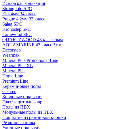
Испанская коллекция
Stronghold SPC
Eltz 4мм 34 класс
Prague 4.2мм 33 класс
Salag SPC
Kronostep SPC
Lamiwood SPC
QUARTZWOOD 43 класс 5мм
AQUAMARINE 43 класс 5мм
Decorstep
Wearmax
Mineral Plus Promotional Line
Mineral Plus XL
Mineral Plus
Home Line
Premium Line
Кераминовые полы
Classen
Ковровые покрытия
Грязезащитные ковры
Полы из ПВХ
Модульные полы из ПВХ
Покрытие из резиновой крошки
Резиновые полы
Уличные покрытия