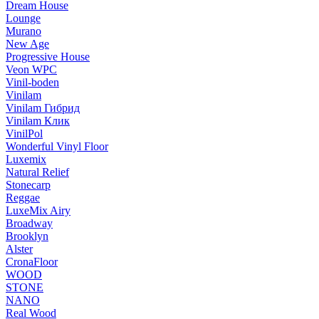
Dream House
Lounge
Murano
New Age
Progressive House
Veon WPC
Vinil-boden
Vinilam
Vinilam Гибрид
Vinilam Клик
VinilPol
Wonderful Vinyl Floor
Luxemix
Natural Relief
Stonecarp
Reggae
LuxeMix Airy
Broadway
Brooklyn
Alster
CronaFloor
WOOD
STONE
NANO
Real Wood