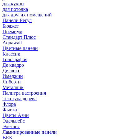
для кухни
для потолка
для других помещений
Панели Регул
Бюджет
Премиум
Стандарт Плюс
Aquawall
Цветные панели
Классик
Голография
Де квадро
Де люкс
Имеджин
Либерти
Металлик
Палитра настроения
Текстура дерева
Флора
Фьюжн
Цветы Азии
Эдельвейс
Элеганс
Ламинированные панели
ВЕК