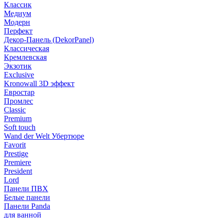
Классик
Медиум
Модерн
Перфект
Декор-Панель (DekorPanel)
Классическая
Кремлевская
Экзотик
Exclusive
Kronowall 3D эффект
Евростар
Промлес
Classic
Premium
Soft touch
Wand der Welt Убертюре
Favorit
Prestige
Premiere
President
Lord
Панели ПВХ
Белые панели
Панели Panda
для ванной