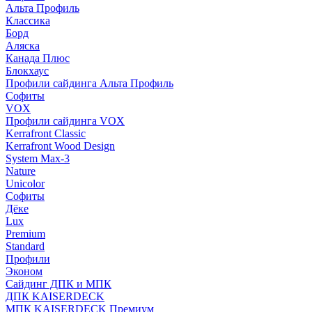
Альта Профиль
Классика
Борд
Аляска
Канада Плюс
Блокхаус
Профили сайдинга Альта Профиль
Софиты
VOX
Профили сайдинга VOX
Kerrafront Classic
Kerrafront Wood Design
System Max-3
Nature
Unicolor
Софиты
Дёке
Lux
Premium
Standard
Профили
Эконом
Сайдинг ДПК и МПК
ДПК KAISERDECK
МПК KAISERDECK Премиум