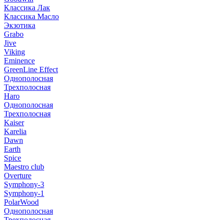
Классика Лак
Классика Масло
Экзотика
Grabo
Jive
Viking
Eminence
GreenLine Effect
Однополосная
Трехполосная
Haro
Однополосная
Трехполосная
Kaiser
Karelia
Dawn
Earth
Spice
Maestro club
Overture
Symphony-3
Symphony-1
PolarWood
Однополосная
Трехполосная