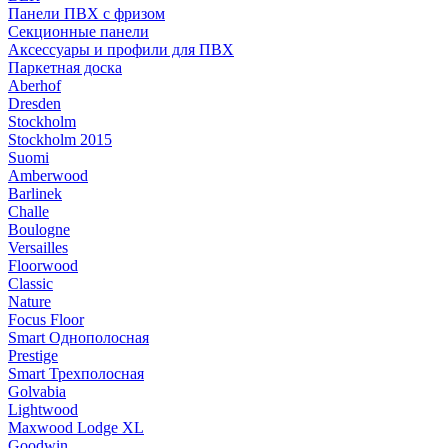
Панели ПВХ с фризом
Секционные панели
Аксессуары и профили для ПВХ
Паркетная доска
Aberhof
Dresden
Stockholm
Stockholm 2015
Suomi
Amberwood
Barlinek
Challe
Boulogne
Versailles
Floorwood
Classic
Nature
Focus Floor
Smart Однополосная
Prestige
Smart Трехполосная
Golvabia
Lightwood
Maxwood Lodge XL
Goodwin