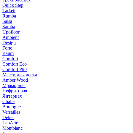
Quick Step
Tarkett
Rumba
Salsa
Samba
Upofloor
Ambient
Design
Forte
Baum
Comfort
Comfort Eco
Comfort Plus
Массивная доска
Amber Wood
Мраморная
Нефритовая
Янтарная
Challe
Boulogne
Versailles
Deker
LabArte
Montblanc