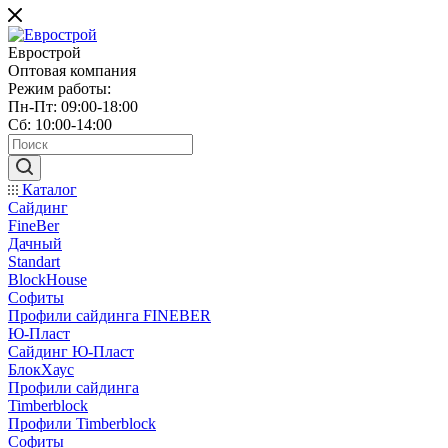
Еврострой
Оптовая компания
Режим работы:
Пн-Пт: 09:00-18:00
Сб: 10:00-14:00
Каталог
Сайдинг
FineBer
Дачный
Standart
BlockHouse
Софиты
Профили сайдинга FINEBER
Ю-Пласт
Сайдинг Ю-Пласт
БлокХаус
Профили сайдинга
Timberblock
Профили Timberblock
Софиты