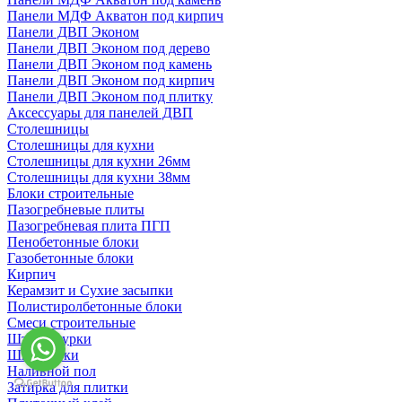
Панели МДФ Акватон под кирпич
Панели ДВП Эконом
Панели ДВП Эконом под дерево
Панели ДВП Эконом под камень
Панели ДВП Эконом под кирпич
Панели ДВП Эконом под плитку
Аксессуары для панелей ДВП
Столешницы
Столешницы для кухни
Столешницы для кухни 26мм
Столешницы для кухни 38мм
Блоки строительные
Пазогребневые плиты
Пазогребневая плита ПГП
Пенобетонные блоки
Газобетонные блоки
Кирпич
Керамзит и Сухие засыпки
Полистиролбетонные блоки
Смеси строительные
Штукартурки
Шпаклевки
Наливной пол
Затирка для плитки