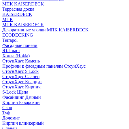
МПК KAISERDECK
Террасная доска
KAISERDECK
МПК
МПК KAISERDECK
Декоративные уголки МПК KAISERDECK
ECODECKING
Terrapol
Фасадные панели
Ю-Пласт
Хокла (Hokla)
СтоунХаус Камень
Профили к фасадным панелям СтоунХаус
СтоунХаус S-Lock
СтоунХаус Сланец
СтоунХаус Кварцит
СтоунХаус Кирпич
S-Lock Щепа
Фасайдинг Дачный
Кирпич Баварский
Скол
Туф
Доломит
Кирпич клинкерный
Сланец