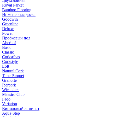
Двухслойная
Royal Parket
Bamboo Flooring
Инженерная доска
Goodwin
Greenline
Deluxe
Power
Пробковый пол
Aberhof
Basic
Classic
Corksribas
Corkstyle
Loft
Natural Cork
Time Parquet
Granorte
Ibercork
Wicanders
Мaestro Club
Fado
Variation
Виниловый ламинат
Aqua-Step