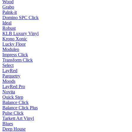
Wood
Grabo
Palnk-it
Domino SPC Click
Ideal
Robust
KLB Luxury Vinyl
Krono Xonic
Lucky Floor
Moduleo
Impress Click
Transform Click
Select
LayRed
Parquetry
Moods
LayRed Pro
Novita
Quick Step
Balance Click
Balance Click Plus
Pulse Click
Tarkett Art Vinyl
Blues
Deep House