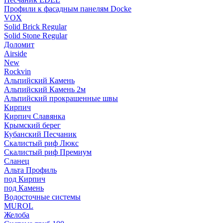
Профили к фасадным панелям Docke
VOX
Solid Brick Regular
Solid Stone Regular
Доломит
Airside
New
Rockvin
Альпийский Камень
Альпийский Камень 2м
Альпийский прокрашенные швы
Кирпич
Кирпич Славянка
Крымский берег
Кубанский Песчаник
Скалистый риф Люкс
Скалистый риф Премиум
Сланец
Альта Профиль
под Кирпич
под Камень
Водосточные системы
MUROL
Желоба