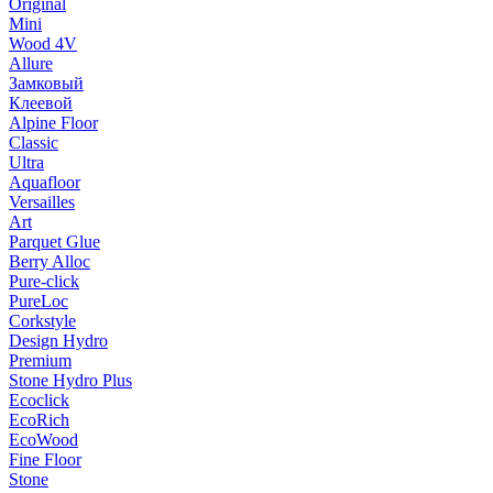
Original
Mini
Wood 4V
Allure
Замковый
Клеевой
Alpine Floor
Classic
Ultra
Aquafloor
Versailles
Art
Parquet Glue
Berry Alloc
Pure-click
PureLoc
Corkstyle
Design Hydro
Premium
Stone Hydro Plus
Ecoclick
EcoRich
EcoWood
Fine Floor
Stone