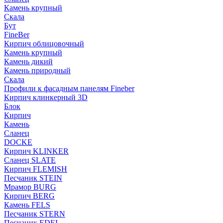
Камень крупный
Скала
Бут
FineBer
Кирпич облицовочный
Камень крупный
Камень дикий
Камень природный
Скала
Профили к фасадным панелям Fineber
Кирпич клинкерный 3D
Блок
Кирпич
Камень
Сланец
DOCKE
Кирпич KLINKER
Сланец SLATE
Кирпич FLEMISH
Пес­ча­ник STEIN
Мрамор BURG
Кирпич BERG
Камень FELS
Пес­ча­ник STERN
Пес­ча­ник EDEL