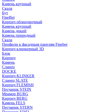
Камень крупный
Скала
Бут
FineBer
Кирпич облицовочный
Камень крупный
Камень дикий
Камень природный
Скала
Профили к фасадным панелям Fineber
Кирпич клинкерный 3D
Блок
Кирпич
Камень
Сланец
DOCKE
Кирпич KLINKER
Сланец SLATE
Кирпич FLEMISH
Пес­ча­ник STEIN
Мрамор BURG
Кирпич BERG
Камень FELS
Пес­ча­ник STERN
Пес­ча­ник EDEL