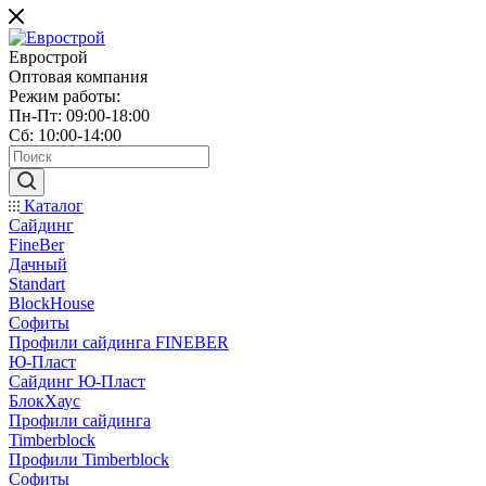
Еврострой
Оптовая компания
Режим работы:
Пн-Пт: 09:00-18:00
Сб: 10:00-14:00
Каталог
Сайдинг
FineBer
Дачный
Standart
BlockHouse
Софиты
Профили сайдинга FINEBER
Ю-Пласт
Сайдинг Ю-Пласт
БлокХаус
Профили сайдинга
Timberblock
Профили Timberblock
Софиты