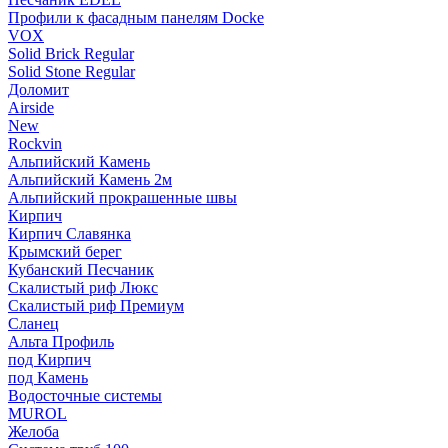
Профили к фасадным панелям Docke
VOX
Solid Brick Regular
Solid Stone Regular
Доломит
Airside
New
Rockvin
Альпийский Камень
Альпийский Камень 2м
Альпийский прокрашенные швы
Кирпич
Кирпич Славянка
Крымский берег
Кубанский Песчаник
Скалистый риф Люкс
Скалистый риф Премиум
Сланец
Альта Профиль
под Кирпич
под Камень
Водосточные системы
MUROL
Желоба