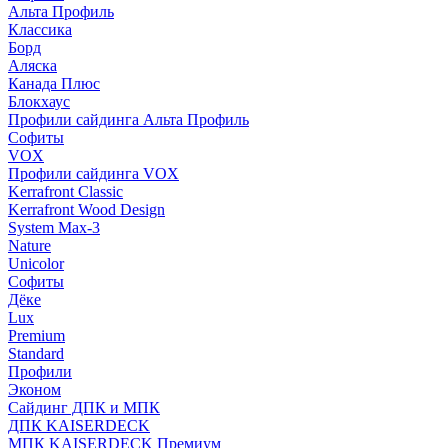
Альта Профиль
Классика
Борд
Аляска
Канада Плюс
Блокхаус
Профили сайдинга Альта Профиль
Софиты
VOX
Профили сайдинга VOX
Kerrafront Classic
Kerrafront Wood Design
System Max-3
Nature
Unicolor
Софиты
Дёке
Lux
Premium
Standard
Профили
Эконом
Сайдинг ДПК и МПК
ДПК KAISERDECK
МПК KAISERDECK Премиум