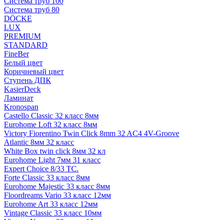
Система труб 100
Система труб 80
DÖCKE
LUX
PREMIUM
STANDARD
FineBer
Белый цвет
Коричневый цвет
Ступень ДПК
KasierDeck
Ламинат
Kronospan
Castello Classic 32 класс 8мм
Eurohome Loft 32 класс 8мм
Victory Fiorentino Twin Click 8mm 32 AC4 4V-Groove
Atlantic 8мм 32 класс
White Box twin click 8мм 32 кл
Eurohome Light 7мм 31 класс
Expert Choice 8/33 TC.
Forte Classic 33 класс 8мм
Eurohome Majestic 33 класс 8мм
Floordreams Vario 33 класс 12мм
Eurohome Art 33 класс 12мм
Vintage Classic 33 класс 10мм