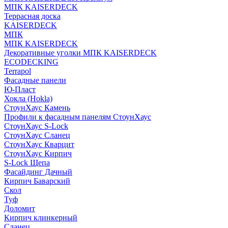
МПК KAISERDECK
Террасная доска
KAISERDECK
МПК
МПК KAISERDECK
Декоративные уголки МПК KAISERDECK
ECODECKING
Terrapol
Фасадные панели
Ю-Пласт
Хокла (Hokla)
СтоунХаус Камень
Профили к фасадным панелям СтоунХаус
СтоунХаус S-Lock
СтоунХаус Сланец
СтоунХаус Кварцит
СтоунХаус Кирпич
S-Lock Щепа
Фасайдинг Дачный
Кирпич Баварский
Скол
Туф
Доломит
Кирпич клинкерный
Сланец