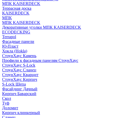
МПК KAISERDECK
Террасная доска
KAISERDECK
МПК
МПК KAISERDECK
Декоративные уголки МПК KAISERDECK
ECODECKING
Terrapol
Фасадные панели
Ю-Пласт
Хокла (Hokla)
СтоунХаус Камень
Профили к фасадным панелям СтоунХаус
СтоунХаус S-Lock
СтоунХаус Сланец
СтоунХаус Кварцит
СтоунХаус Кирпич
S-Lock Щепа
Фасайдинг Дачный
Кирпич Баварский
Скол
Туф
Доломит
Кирпич клинкерный
Сланец