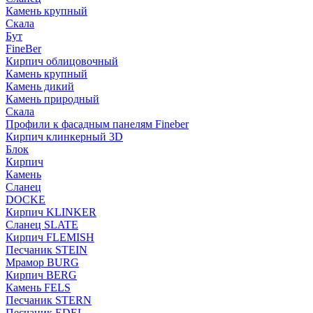
Камень крупный
Скала
Бут
FineBer
Кирпич облицовочный
Камень крупный
Камень дикий
Камень природный
Скала
Профили к фасадным панелям Fineber
Кирпич клинкерный 3D
Блок
Кирпич
Камень
Сланец
DOCKE
Кирпич KLINKER
Сланец SLATE
Кирпич FLEMISH
Пес­ча­ник STEIN
Мрамор BURG
Кирпич BERG
Камень FELS
Пес­ча­ник STERN
Пес­ча­ник EDEL