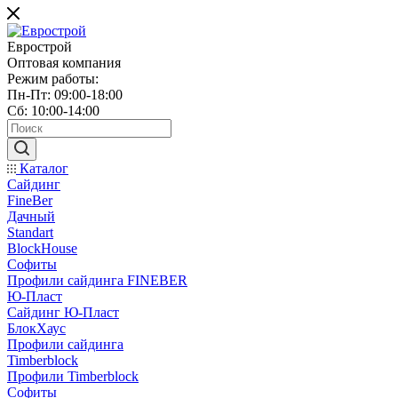
Еврострой
Оптовая компания
Режим работы:
Пн-Пт: 09:00-18:00
Сб: 10:00-14:00
Каталог
Сайдинг
FineBer
Дачный
Standart
BlockHouse
Софиты
Профили сайдинга FINEBER
Ю-Пласт
Сайдинг Ю-Пласт
БлокХаус
Профили сайдинга
Timberblock
Профили Timberblock
Софиты