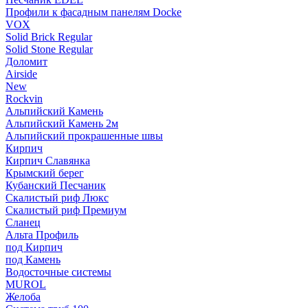
Профили к фасадным панелям Docke
VOX
Solid Brick Regular
Solid Stone Regular
Доломит
Airside
New
Rockvin
Альпийский Камень
Альпийский Камень 2м
Альпийский прокрашенные швы
Кирпич
Кирпич Славянка
Крымский берег
Кубанский Песчаник
Скалистый риф Люкс
Скалистый риф Премиум
Сланец
Альта Профиль
под Кирпич
под Камень
Водосточные системы
MUROL
Желоба