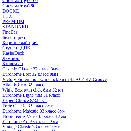
Система труб 100
Система труб 80
DÖCKE
LUX
PREMIUM
STANDARD
FineBer
Белый цвет
Коричневый цвет
Ступень ДПК
KasierDeck
Ламинат
Kronospan
Castello Classic 32 класс 8мм
Eurohome Loft 32 класс 8мм
Victory Fiorentino Twin Click 8mm 32 AC4 4V-Groove
Atlantic 8мм 32 класс
White Box twin click 8мм 32 кл
Eurohome Light 7мм 31 класс
Expert Choice 8/33 TC.
Forte Classic 33 класс 8мм
Eurohome Majestic 33 класс 8мм
Floordreams Vario 33 класс 12мм
Eurohome Art 33 класс 12мм
Vintage Classic 33 класс 10мм