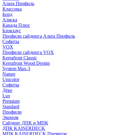
Альта Профиль
Классика
Борд
Аляска
Канада Плюс
Блокхаус
Профили сайдинга Альта Профиль
Софиты
VOX
Профили сайдинга VOX
Kerrafront Classic
Kerrafront Wood Design
System Max-3
Nature
Unicolor
Софиты
Дёке
Lux
Premium
Standard
Профили
Эконом
Сайдинг ДПК и МПК
ДПК KAISERDECK
МПК KAISERDECK Премиум