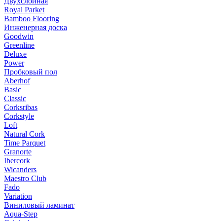
Двухслойная
Royal Parket
Bamboo Flooring
Инженерная доска
Goodwin
Greenline
Deluxe
Power
Пробковый пол
Aberhof
Basic
Classic
Corksribas
Corkstyle
Loft
Natural Cork
Time Parquet
Granorte
Ibercork
Wicanders
Мaestro Club
Fado
Variation
Виниловый ламинат
Aqua-Step