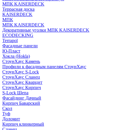
МПК KAISERDECK
Террасная доска
KAISERDECK
МПК
МПК KAISERDECK
Декоративные уголки МПК KAISERDECK
ECODECKING
Terrapol
Фасадные панели
Ю-Пласт
Хокла (Hokla)
СтоунХаус Камень
Профили к фасадным панелям СтоунХаус
СтоунХаус S-Lock
СтоунХаус Сланец
СтоунХаус Кварцит
СтоунХаус Кирпич
S-Lock Щепа
Фасайдинг Дачный
Кирпич Баварский
Скол
Туф
Доломит
Кирпич клинкерный
Сланец