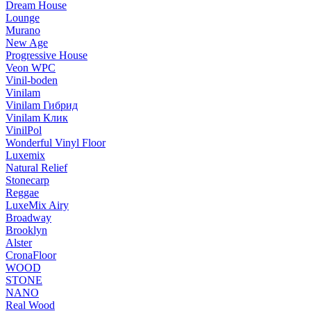
Dream House
Lounge
Murano
New Age
Progressive House
Veon WPC
Vinil-boden
Vinilam
Vinilam Гибрид
Vinilam Клик
VinilPol
Wonderful Vinyl Floor
Luxemix
Natural Relief
Stonecarp
Reggae
LuxeMix Airy
Broadway
Brooklyn
Alster
CronaFloor
WOOD
STONE
NANO
Real Wood