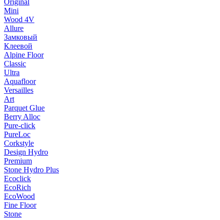
Original
Mini
Wood 4V
Allure
Замковый
Клеевой
Alpine Floor
Classic
Ultra
Aquafloor
Versailles
Art
Parquet Glue
Berry Alloc
Pure-click
PureLoc
Corkstyle
Design Hydro
Premium
Stone Hydro Plus
Ecoclick
EcoRich
EcoWood
Fine Floor
Stone