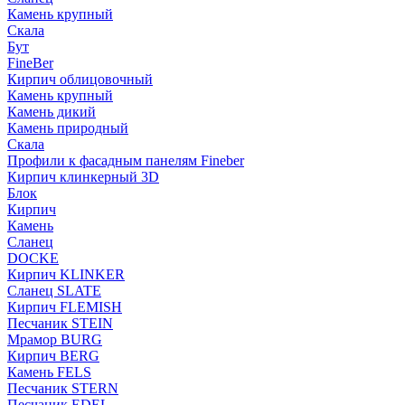
Камень крупный
Скала
Бут
FineBer
Кирпич облицовочный
Камень крупный
Камень дикий
Камень природный
Скала
Профили к фасадным панелям Fineber
Кирпич клинкерный 3D
Блок
Кирпич
Камень
Сланец
DOCKE
Кирпич KLINKER
Сланец SLATE
Кирпич FLEMISH
Пес­ча­ник STEIN
Мрамор BURG
Кирпич BERG
Камень FELS
Пес­ча­ник STERN
Пес­ча­ник EDEL