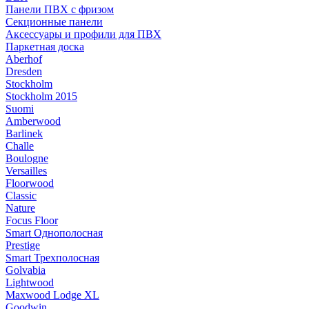
Панели ПВХ с фризом
Секционные панели
Аксессуары и профили для ПВХ
Паркетная доска
Aberhof
Dresden
Stockholm
Stockholm 2015
Suomi
Amberwood
Barlinek
Challe
Boulogne
Versailles
Floorwood
Classic
Nature
Focus Floor
Smart Однополосная
Prestige
Smart Трехполосная
Golvabia
Lightwood
Maxwood Lodge XL
Goodwin