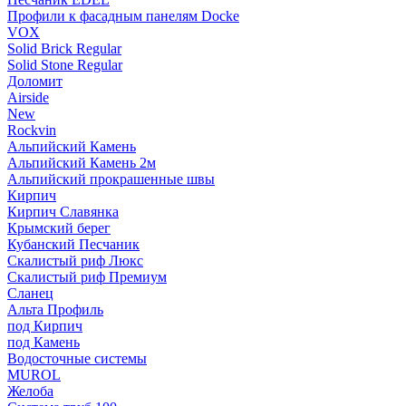
Профили к фасадным панелям Docke
VOX
Solid Brick Regular
Solid Stone Regular
Доломит
Airside
New
Rockvin
Альпийский Камень
Альпийский Камень 2м
Альпийский прокрашенные швы
Кирпич
Кирпич Славянка
Крымский берег
Кубанский Песчаник
Скалистый риф Люкс
Скалистый риф Премиум
Сланец
Альта Профиль
под Кирпич
под Камень
Водосточные системы
MUROL
Желоба