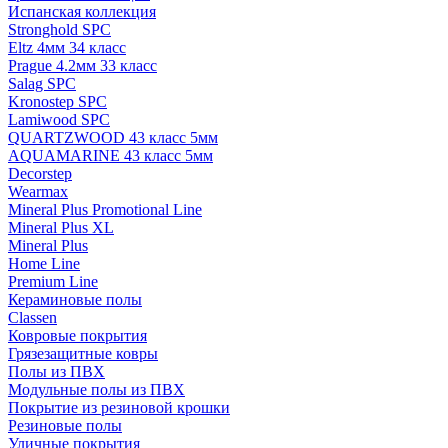
Испанская коллекция
Stronghold SPC
Eltz 4мм 34 класс
Prague 4.2мм 33 класс
Salag SPC
Kronostep SPC
Lamiwood SPC
QUARTZWOOD 43 класс 5мм
AQUAMARINE 43 класс 5мм
Decorstep
Wearmax
Mineral Plus Promotional Line
Mineral Plus XL
Mineral Plus
Home Line
Premium Line
Кераминовые полы
Classen
Ковровые покрытия
Грязезащитные ковры
Полы из ПВХ
Модульные полы из ПВХ
Покрытие из резиновой крошки
Резиновые полы
Уличные покрытия