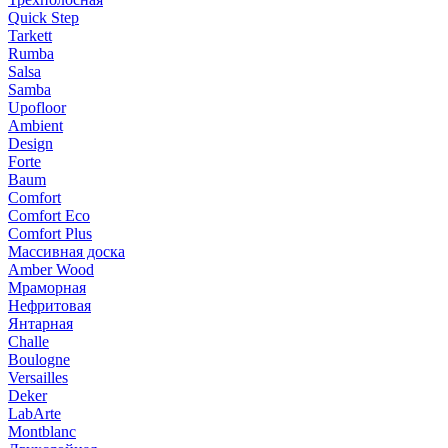
Quick Step
Tarkett
Rumba
Salsa
Samba
Upofloor
Ambient
Design
Forte
Baum
Comfort
Comfort Eco
Comfort Plus
Массивная доска
Amber Wood
Мраморная
Нефритовая
Янтарная
Challe
Boulogne
Versailles
Deker
LabArte
Montblanc