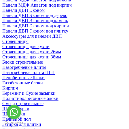
Панели МДФ Акватон под кирпич
Панели ДВП Эконом
Панели ДВП Эконом под дерево
Панели ДВП Эконом под камень
Панели ДВП Эконом под кирпич
Панели ДВП Эконом под плитку
Аксессуары для панелей ДВП
Столешницы
Столешницы для кухни
Столешницы для кухни 26мм
Столешницы для кухни 38мм
Блоки строительные
Пазогребневые плиты
Пазогребневая плита ПГП
Пенобетонные блоки
Газобетонные блоки
Кирпич
Керамзит и Сухие засыпки
Полистиролбетонные блоки
Смеси строительные
Штукартурки
Шпаклевки
Наливной пол
Затирка для плитки