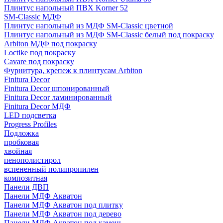
Плинтус напольный ПВХ Korner 52
SM-Classic МДФ
Плинтус напольный из МДФ SM-Classic цветной
Плинтус напольный из МДФ SM-Classic белый под покраску
Arbiton МДФ под покраску
Loctike под покраску
Cavare под покраску
Фурнитура, крепеж к плинтусам Arbiton
Finitura Decor
Finitura Decor шпонированный
Finitura Decor ламинированный
Finitura Decor МДФ
LED подсветка
Progress Profiles
Подложка
пробковая
хвойная
пенополистирол
вспененный полипропилен
композитная
Панели ДВП
Панели МДФ Акватон
Панели МДФ Акватон под плитку
Панели МДФ Акватон под дерево
Панели МДФ Акватон под камень