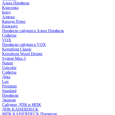
Альта Профиль
Классика
Борд
Аляска
Канада Плюс
Блокхаус
Профили сайдинга Альта Профиль
Софиты
VOX
Профили сайдинга VOX
Kerrafront Classic
Kerrafront Wood Design
System Max-3
Nature
Unicolor
Софиты
Дёке
Lux
Premium
Standard
Профили
Эконом
Сайдинг ДПК и МПК
ДПК KAISERDECK
МПК KAISERDECK Премиум