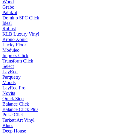
Wood
Grabo
Palnk-it
Domino SPC Click
Ideal
Robust
KLB Luxury Vinyl
Krono Xonic
Lucky Floor
Moduleo
Impress Click
Transform Click
Select
LayRed
Parquetry
Moods
LayRed Pro
Novita
Quick Step
Balance Click
Balance Click Plus
Pulse Click
Tarkett Art Vinyl
Blues
Deep House