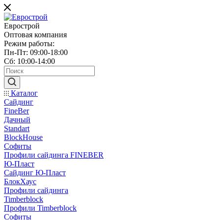
Еврострой
Оптовая компания
Режим работы:
Пн-Пт: 09:00-18:00
Сб: 10:00-14:00
Каталог
Сайдинг
FineBer
Дачный
Standart
BlockHouse
Софиты
Профили сайдинга FINEBER
Ю-Пласт
Сайдинг Ю-Пласт
БлокХаус
Профили сайдинга
Timberblock
Профили Timberblock
Софиты