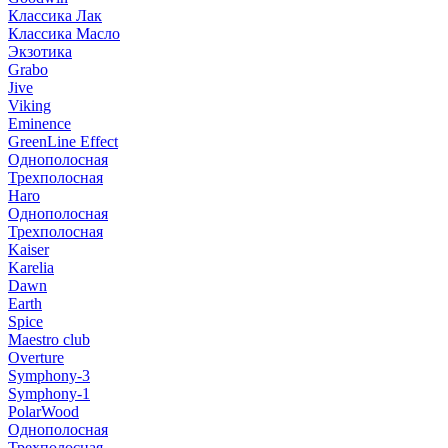
Классика Лак
Классика Масло
Экзотика
Grabo
Jive
Viking
Eminence
GreenLine Effect
Однополосная
Трехполосная
Haro
Однополосная
Трехполосная
Kaiser
Karelia
Dawn
Earth
Spice
Maestro club
Overture
Symphony-3
Symphony-1
PolarWood
Однополосная
Трехполосная