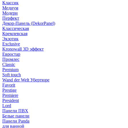
Классик
Медиум
Модерн
Перфект
Декор-Панель (DekorPanel)
Классическая
Кремлевская
Экзотик
Exclusive
Kronowall 3D эффект
Евростар
Промлес
Classic
Premium
Soft touch
Wand der Welt Убертюре
Favorit
Prestige
Premiere
President
Lord
Панели ПВХ
Белые панели
Панели Panda
для ванной