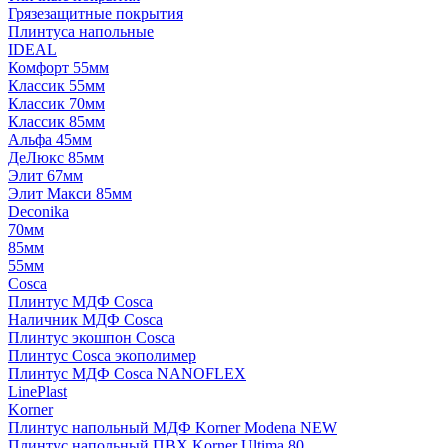
Грязезащитные покрытия
Плинтуса напольные
IDEAL
Комфорт 55мм
Классик 55мм
Классик 70мм
Классик 85мм
Альфа 45мм
ДеЛюкс 85мм
Элит 67мм
Элит Макси 85мм
Deconika
70мм
85мм
55мм
Cosca
Плинтус МДФ Cosca
Наличник МДФ Cosca
Плинтус экошпон Cosca
Плинтус Cosca экополимер
Плинтус МДФ Cosca NANOFLEX
LinePlast
Korner
Плинтус напольный МДФ Korner Modena NEW
Плинтус напольный ПВХ Korner Ultima 80