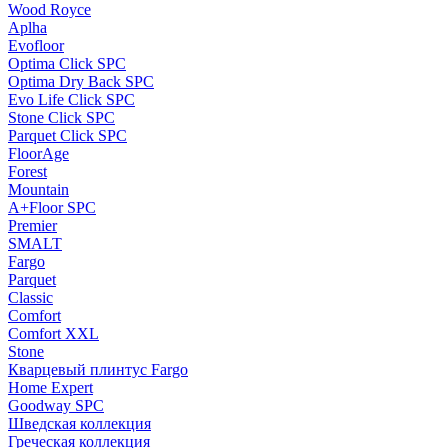
Wood Royce
Aplha
Evofloor
Optima Click SPC
Optima Dry Back SPC
Evo Life Click SPC
Stone Click SPC
Parquet Click SPC
FloorAge
Forest
Mountain
A+Floor SPC
Premier
SMALT
Fargo
Parquet
Classic
Comfort
Comfort XXL
Stone
Кварцевый плинтус Fargo
Home Expert
Goodway SPC
Шведская коллекция
Греческая коллекция