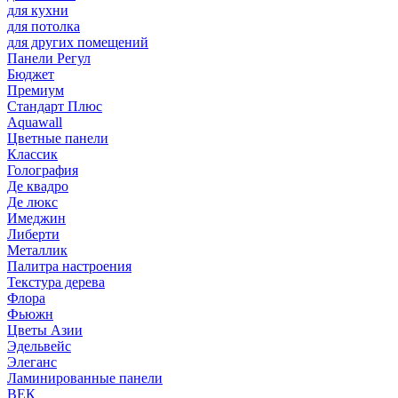
для кухни
для потолка
для других помещений
Панели Регул
Бюджет
Премиум
Стандарт Плюс
Aquawall
Цветные панели
Классик
Голография
Де квадро
Де люкс
Имеджин
Либерти
Металлик
Палитра настроения
Текстура дерева
Флора
Фьюжн
Цветы Азии
Эдельвейс
Элеганс
Ламинированные панели
ВЕК